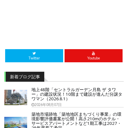
Twitter
Youtube
新着ブログ記事
地上48階「セントラルガーデン月島 ザ タワ
ー」の建設状況！10階まで建設が進んだ分譲タ
ワマン（2026.8.1）
2026年08月07日
築地市場跡地「築地地区まちづくり事業」の環
境影響評価書案が公開！高さ210mのホテル・
サービスアパートメントなど1期工事は2027・
28年度着工予定