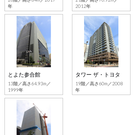
年
2012年
とよた参合館
タワー ザ・トヨタ
13階／高さ64.93m／
19階／高さ60m／2008
1999年
年