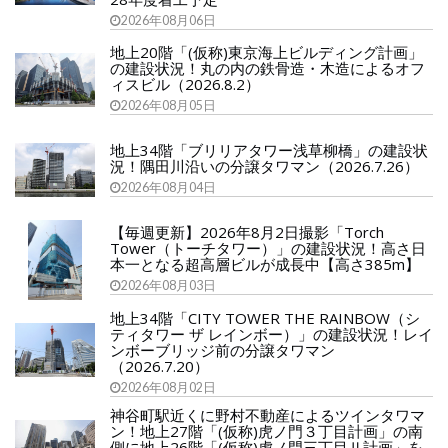
2026年08月06日
地上20階「(仮称)東京海上ビルディング計画」
の建設状況！丸の内の鉄骨造・木造によるオフ
ィスビル（2026.8.2）
2026年08月05日
地上34階「ブリリアタワー浅草柳橋」の建設状
況！隅田川沿いの分譲タワマン（2026.7.26）
2026年08月04日
【毎週更新】2026年8月2日撮影「Torch
Tower（トーチタワー）」の建設状況！高さ日
本一となる超高層ビルが成長中【高さ385m】
2026年08月03日
地上34階「CITY TOWER THE RAINBOW（シ
ティタワー ザ レインボー）」の建設状況！レイ
ンボーブリッジ前の分譲タワマン
（2026.7.20）
2026年08月02日
神谷町駅近くに野村不動産によるツインタワマ
ン！地上27階「(仮称)虎ノ門３丁目計画」の南
側に地上26階「(仮称)虎ノ門三丁目Ⅱ計画」を