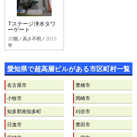
Tステージ浄水タワ
ーゲート
20階／高さ不明／2015
年
愛知県で超高層ビルがある市区町村一覧
名古屋市
豊橋市
小牧市
岡崎市
知多郡南知多町
刈谷市
日進市
豊田市