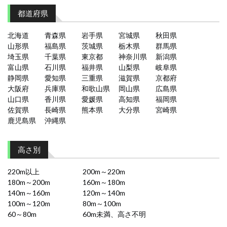
都道府県
北海道
青森県
岩手県
宮城県
秋田県
山形県
福島県
茨城県
栃木県
群馬県
埼玉県
千葉県
東京都
神奈川県
新潟県
富山県
石川県
福井県
山梨県
岐阜県
静岡県
愛知県
三重県
滋賀県
京都府
大阪府
兵庫県
和歌山県
岡山県
広島県
山口県
香川県
愛媛県
高知県
福岡県
佐賀県
長崎県
熊本県
大分県
宮崎県
鹿児島県
沖縄県
高さ別
220m以上
200m～220m
180m～200m
160m～180m
140m～160m
120m～140m
100m～120m
80m～100m
60～80m
60m未満、高さ不明