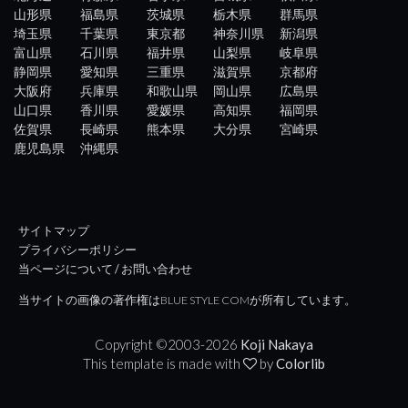
山形県
福島県
茨城県
栃木県
群馬県
埼玉県
千葉県
東京都
神奈川県
新潟県
富山県
石川県
福井県
山梨県
岐阜県
静岡県
愛知県
三重県
滋賀県
京都府
大阪府
兵庫県
和歌山県
岡山県
広島県
山口県
香川県
愛媛県
高知県
福岡県
佐賀県
長崎県
熊本県
大分県
宮崎県
鹿児島県
沖縄県
サイトマップ
プライバシーポリシー
当ページについて / お問い合わせ
当サイトの画像の著作権はBLUE STYLE COMが所有しています。
Copyright ©2003-
2026
Koji Nakaya
This template is made with
by
Colorlib