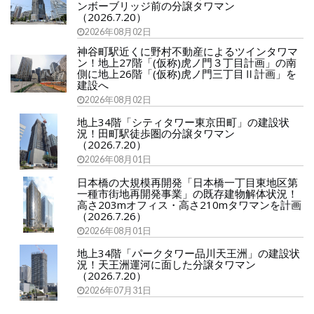
ンボーブリッジ前の分譲タワマン
（2026.7.20）
2026年08月02日
神谷町駅近くに野村不動産によるツインタワマ
ン！地上27階「(仮称)虎ノ門３丁目計画」の南
側に地上26階「(仮称)虎ノ門三丁目Ⅱ計画」を
建設へ
2026年08月02日
地上34階「シティタワー東京田町」の建設状
況！田町駅徒歩圏の分譲タワマン
（2026.7.20）
2026年08月01日
日本橋の大規模再開発「日本橋一丁目東地区第
一種市街地再開発事業」の既存建物解体状況！
高さ203mオフィス・高さ210mタワマンを計画
（2026.7.26）
2026年08月01日
地上34階「パークタワー品川天王洲」の建設状
況！天王洲運河に面した分譲タワマン
（2026.7.20）
2026年07月31日