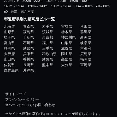
220m以上
200m～220m
180m～200m
160m～180m
140m～160m
120m～140m
100m～120m
80m～100m
60～80m
60m未満、高さ不明
都道府県別の超高層ビル一覧
北海道
青森県
岩手県
宮城県
秋田県
山形県
福島県
茨城県
栃木県
群馬県
埼玉県
千葉県
東京都
神奈川県
新潟県
富山県
石川県
福井県
山梨県
岐阜県
静岡県
愛知県
三重県
滋賀県
京都府
大阪府
兵庫県
和歌山県
岡山県
広島県
山口県
香川県
愛媛県
高知県
福岡県
佐賀県
長崎県
熊本県
大分県
宮崎県
鹿児島県
沖縄県
サイトマップ
プライバシーポリシー
当ページについて / お問い合わせ
当サイトの画像の著作権はBLUE STYLE COMが所有しています。