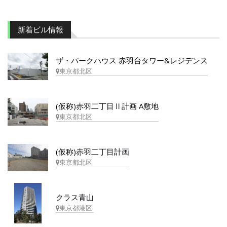
新着ビル情報
ザ・パークハウス 赤羽台タワー&レジデンス
東京都北区
(仮称)赤羽二丁目Ⅱ計画 A敷地
東京都北区
(仮称)赤羽二丁目計画
東京都北区
クラス青山
東京都港区