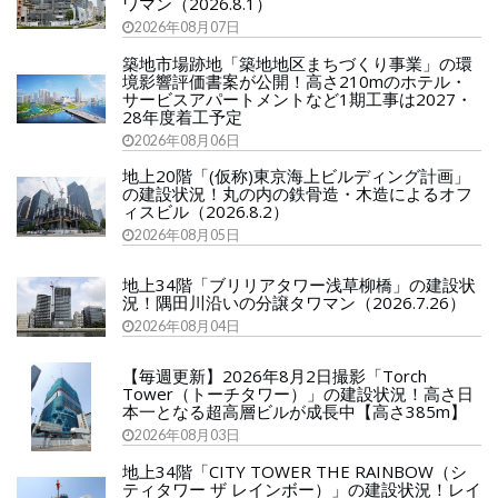
ワマン（2026.8.1）
2026年08月07日
築地市場跡地「築地地区まちづくり事業」の環
境影響評価書案が公開！高さ210mのホテル・
サービスアパートメントなど1期工事は2027・
28年度着工予定
2026年08月06日
地上20階「(仮称)東京海上ビルディング計画」
の建設状況！丸の内の鉄骨造・木造によるオフ
ィスビル（2026.8.2）
2026年08月05日
地上34階「ブリリアタワー浅草柳橋」の建設状
況！隅田川沿いの分譲タワマン（2026.7.26）
2026年08月04日
【毎週更新】2026年8月2日撮影「Torch
Tower（トーチタワー）」の建設状況！高さ日
本一となる超高層ビルが成長中【高さ385m】
2026年08月03日
地上34階「CITY TOWER THE RAINBOW（シ
ティタワー ザ レインボー）」の建設状況！レイ