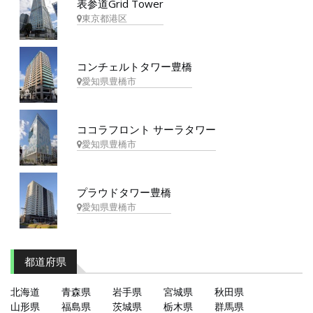
表参道Grid Tower
東京都港区
コンチェルトタワー豊橋
愛知県豊橋市
ココラフロント サーラタワー
愛知県豊橋市
プラウドタワー豊橋
愛知県豊橋市
都道府県
北海道
青森県
岩手県
宮城県
秋田県
山形県
福島県
茨城県
栃木県
群馬県