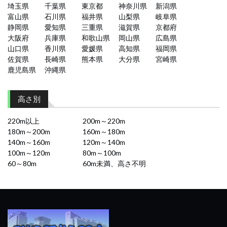
埼玉県
千葉県
東京都
神奈川県
新潟県
富山県
石川県
福井県
山梨県
岐阜県
静岡県
愛知県
三重県
滋賀県
京都府
大阪府
兵庫県
和歌山県
岡山県
広島県
山口県
香川県
愛媛県
高知県
福岡県
佐賀県
長崎県
熊本県
大分県
宮崎県
鹿児島県
沖縄県
高さ別
220m以上
200m～220m
180m～200m
160m～180m
140m～160m
120m～140m
100m～120m
80m～100m
60～80m
60m未満、高さ不明