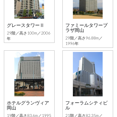
グレースタワーⅡ
ファミールタワープ
ラザ岡山
29階／高さ100m／2006
29階／高さ96.88m／
年
1996年
ホテルグランヴィア
フォーラムシティビ
岡山
ル
19階／高さ83.6m／1995
21階／高さ82.35m／