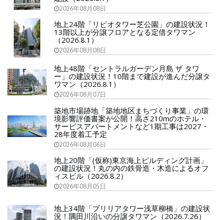
2026年08月08日
地上24階「リビオタワー芝公園」の建設状況！
13階以上が分譲フロアとなる定借タワマン
（2026.8.1）
2026年08月08日
地上48階「セントラルガーデン月島 ザ タワ
ー」の建設状況！10階まで建設が進んだ分譲タ
ワマン（2026.8.1）
2026年08月07日
築地市場跡地「築地地区まちづくり事業」の環
境影響評価書案が公開！高さ210mのホテル・
サービスアパートメントなど1期工事は2027・
28年度着工予定
2026年08月06日
地上20階「(仮称)東京海上ビルディング計画」
の建設状況！丸の内の鉄骨造・木造によるオフ
ィスビル（2026.8.2）
2026年08月05日
地上34階「ブリリアタワー浅草柳橋」の建設状
況！隅田川沿いの分譲タワマン（2026.7.26）