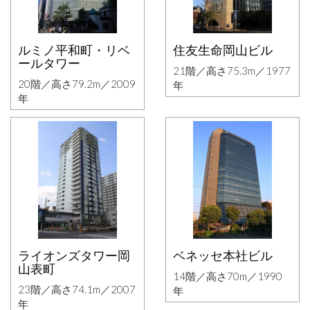
ルミノ平和町・リベ
住友生命岡山ビル
ールタワー
21階／高さ75.3m／1977
20階／高さ79.2m／2009
年
年
ライオンズタワー岡
ベネッセ本社ビル
山表町
14階／高さ70m／1990
23階／高さ74.1m／2007
年
年