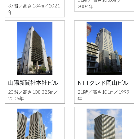
37階／高さ134m／2021
2004年
年
山陽新聞社本社ビル
NTTクレド岡山ビル
20階／高さ108.325m／
21階／高さ101m／1999
2006年
年