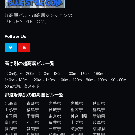
超高層ビル・超高層マンションの
『BLUE STYLE COM』
Follow Us
高さ別の超高層ビル一覧
220m以上
200m～220m
180m～200m
160m～180m
140m～160m
120m～140m
100m～120m
80m～100m
60～80m
60m未満、高さ不明
都道府県別の超高層ビル一覧
北海道
青森県
岩手県
宮城県
秋田県
山形県
福島県
茨城県
栃木県
群馬県
埼玉県
千葉県
東京都
神奈川県
新潟県
富山県
石川県
福井県
山梨県
岐阜県
静岡県
愛知県
三重県
滋賀県
京都府
大阪府
兵庫県
和歌山県
岡山県
広島県