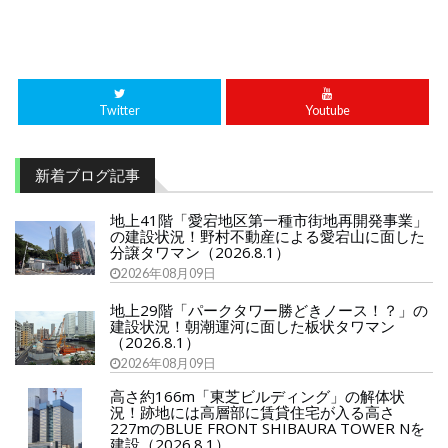
Twitter
Youtube
新着ブログ記事
地上41階「愛宕地区第一種市街地再開発事業」
の建設状況！野村不動産による愛宕山に面した
分譲タワマン（2026.8.1）
2026年08月09日
地上29階「パークタワー勝どきノース！？」の
建設状況！朝潮運河に面した板状タワマン
（2026.8.1）
2026年08月09日
高さ約166m「東芝ビルディング」の解体状
況！跡地には高層部に賃貸住宅が入る高さ
227mのBLUE FRONT SHIBAURA TOWER Nを
建設（2026.8.1）