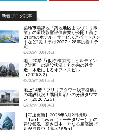
新着ブログ記事
築地市場跡地「築地地区まちづくり事
業」の環境影響評価書案が公開！高さ
210mのホテル・サービスアパートメン
トなど1期工事は2027・28年度着工予
定
2026年08月06日
地上20階「(仮称)東京海上ビルディン
グ計画」の建設状況！丸の内の鉄骨
造・木造によるオフィスビル
（2026.8.2）
2026年08月05日
地上34階「ブリリアタワー浅草柳橋」
の建設状況！隅田川沿いの分譲タワマ
ン（2026.7.26）
2026年08月04日
【毎週更新】2026年8月2日撮影
「Torch Tower（トーチタワー）」の
建設状況！高さ日本一となる超高層ビ
ルが成長中【高さ385m】