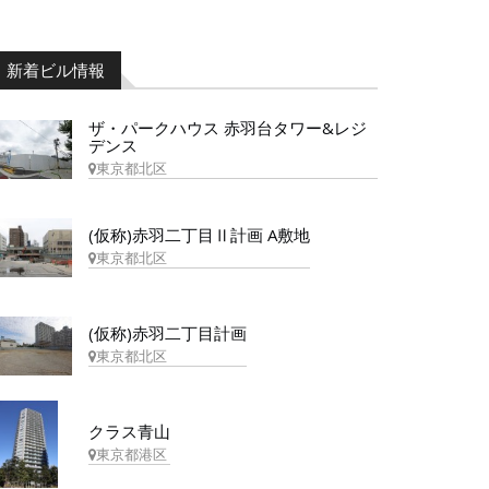
新着ビル情報
ザ・パークハウス 赤羽台タワー&レジ
デンス
東京都北区
(仮称)赤羽二丁目Ⅱ計画 A敷地
東京都北区
(仮称)赤羽二丁目計画
東京都北区
クラス青山
東京都港区