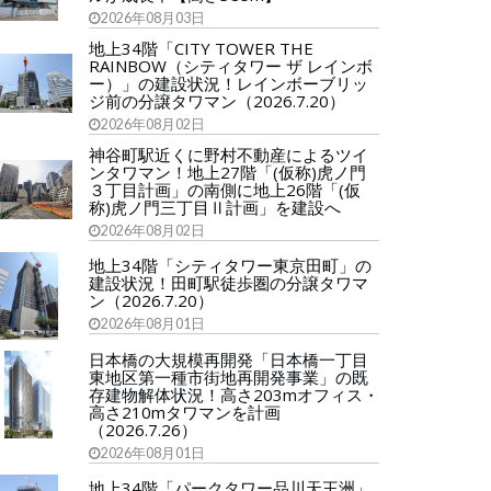
2026年08月03日
地上34階「CITY TOWER THE
RAINBOW（シティタワー ザ レインボ
ー）」の建設状況！レインボーブリッ
ジ前の分譲タワマン（2026.7.20）
2026年08月02日
神谷町駅近くに野村不動産によるツイ
ンタワマン！地上27階「(仮称)虎ノ門
３丁目計画」の南側に地上26階「(仮
称)虎ノ門三丁目Ⅱ計画」を建設へ
2026年08月02日
地上34階「シティタワー東京田町」の
建設状況！田町駅徒歩圏の分譲タワマ
ン（2026.7.20）
2026年08月01日
日本橋の大規模再開発「日本橋一丁目
東地区第一種市街地再開発事業」の既
存建物解体状況！高さ203mオフィス・
高さ210mタワマンを計画
（2026.7.26）
2026年08月01日
地上34階「パークタワー品川天王洲」