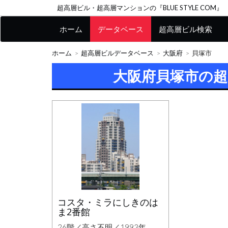
超高層ビル・超高層マンションの『BLUE STYLE COM』
ホーム
データベース
超高層ビル検索
ホーム
超高層ビルデータベース
大阪府
貝塚市
大阪府貝塚市の
コスタ・ミラにしきのは
ま2番館
26階／高さ不明／1993年