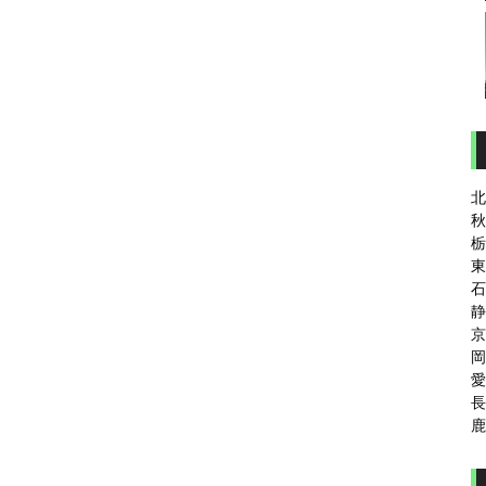
北
秋
栃
東
石
静
京
岡
愛
長
鹿