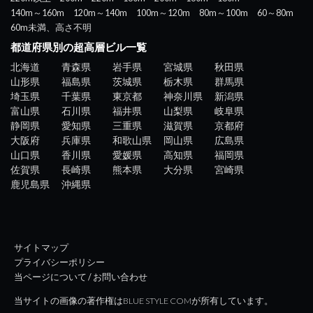
140m～160m
120m～140m
100m～120m
80m～100m
60～80m
60m未満、高さ不明
都道府県別の超高層ビル一覧
北海道
青森県
岩手県
宮城県
秋田県
山形県
福島県
茨城県
栃木県
群馬県
埼玉県
千葉県
東京都
神奈川県
新潟県
富山県
石川県
福井県
山梨県
岐阜県
静岡県
愛知県
三重県
滋賀県
京都府
大阪府
兵庫県
和歌山県
岡山県
広島県
山口県
香川県
愛媛県
高知県
福岡県
佐賀県
長崎県
熊本県
大分県
宮崎県
鹿児島県
沖縄県
サイトマップ
プライバシーポリシー
当ページについて / お問い合わせ
当サイトの画像の著作権はBLUE STYLE COMが所有しています。