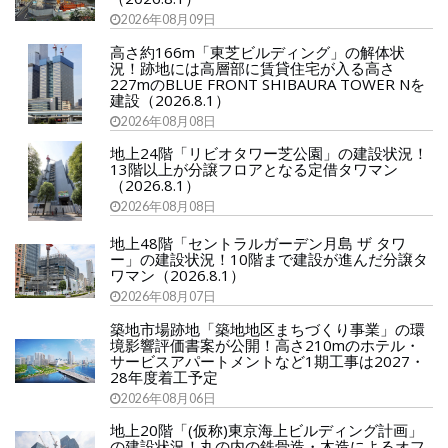
2026年08月09日
高さ約166m「東芝ビルディング」の解体状
況！跡地には高層部に賃貸住宅が入る高さ
227mのBLUE FRONT SHIBAURA TOWER Nを
建設（2026.8.1）
2026年08月08日
地上24階「リビオタワー芝公園」の建設状況！
13階以上が分譲フロアとなる定借タワマン
（2026.8.1）
2026年08月08日
地上48階「セントラルガーデン月島 ザ タワ
ー」の建設状況！10階まで建設が進んだ分譲タ
ワマン（2026.8.1）
2026年08月07日
築地市場跡地「築地地区まちづくり事業」の環
境影響評価書案が公開！高さ210mのホテル・
サービスアパートメントなど1期工事は2027・
28年度着工予定
2026年08月06日
地上20階「(仮称)東京海上ビルディング計画」
の建設状況！丸の内の鉄骨造・木造によるオフ