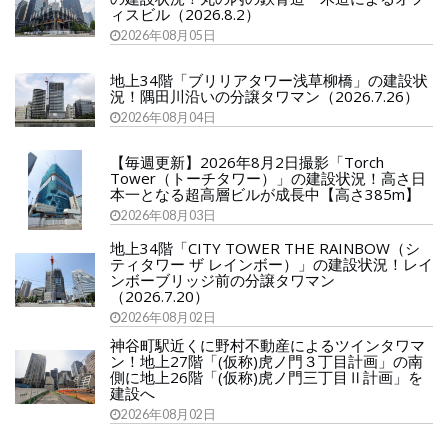
ィスビル（2026.8.2）
2026年08月05日
地上34階「ブリリアタワー浅草柳橋」の建設状
況！隅田川沿いの分譲タワマン（2026.7.26）
2026年08月04日
【毎週更新】2026年8月2日撮影「Torch
Tower（トーチタワー）」の建設状況！高さ日
本一となる超高層ビルが成長中【高さ385m】
2026年08月03日
地上34階「CITY TOWER THE RAINBOW（シ
ティタワー ザ レインボー）」の建設状況！レイ
ンボーブリッジ前の分譲タワマン
（2026.7.20）
2026年08月02日
神谷町駅近くに野村不動産によるツインタワマ
ン！地上27階「(仮称)虎ノ門３丁目計画」の南
側に地上26階「(仮称)虎ノ門三丁目Ⅱ計画」を
建設へ
2026年08月02日