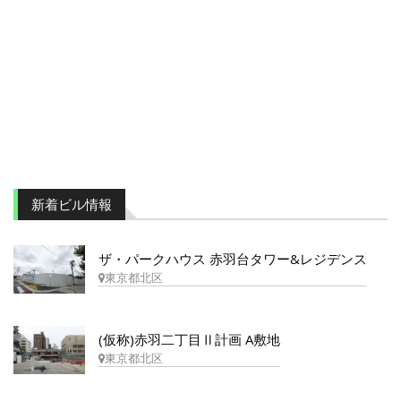
新着ビル情報
ザ・パークハウス 赤羽台タワー&レジデンス
東京都北区
(仮称)赤羽二丁目Ⅱ計画 A敷地
東京都北区