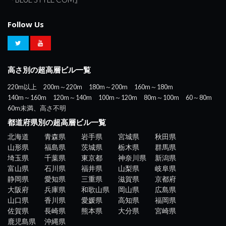
Follow Us
高さ別の超高層ビル一覧
220m以上
200m～220m
180m～200m
160m～180m
140m～160m
120m～140m
100m～120m
80m～100m
60～80m
60m未満、高さ不明
都道府県別の超高層ビル一覧
北海道
青森県
岩手県
宮城県
秋田県
山形県
福島県
茨城県
栃木県
群馬県
埼玉県
千葉県
東京都
神奈川県
新潟県
富山県
石川県
福井県
山梨県
岐阜県
静岡県
愛知県
三重県
滋賀県
京都府
大阪府
兵庫県
和歌山県
岡山県
広島県
山口県
香川県
愛媛県
高知県
福岡県
佐賀県
長崎県
熊本県
大分県
宮崎県
鹿児島県
沖縄県