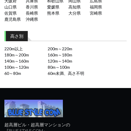
大阪府
兵庫県
和歌山県
岡山県
広島県
山口県
香川県
愛媛県
高知県
福岡県
佐賀県
長崎県
熊本県
大分県
宮崎県
鹿児島県
沖縄県
高さ別
220m以上
200m～220m
180m～200m
160m～180m
140m～160m
120m～140m
100m～120m
80m～100m
60～80m
60m未満、高さ不明
超高層ビル・超高層マンションの
『BLUE STYLE COM』