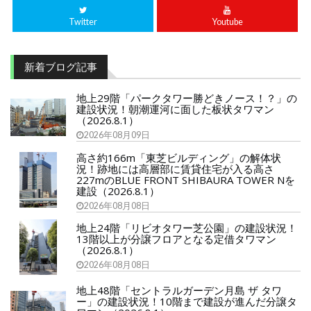
Twitter
Youtube
新着ブログ記事
地上29階「パークタワー勝どきノース！？」の
建設状況！朝潮運河に面した板状タワマン
（2026.8.1）
2026年08月09日
高さ約166m「東芝ビルディング」の解体状
況！跡地には高層部に賃貸住宅が入る高さ
227mのBLUE FRONT SHIBAURA TOWER Nを
建設（2026.8.1）
2026年08月08日
地上24階「リビオタワー芝公園」の建設状況！
13階以上が分譲フロアとなる定借タワマン
（2026.8.1）
2026年08月08日
地上48階「セントラルガーデン月島 ザ タワ
ー」の建設状況！10階まで建設が進んだ分譲タ