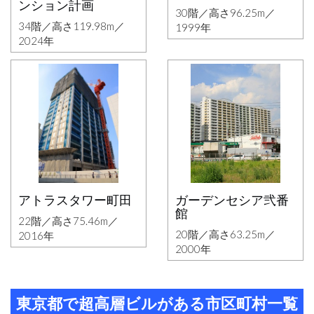
ンション計画
30階／高さ96.25m／
34階／高さ119.98m／
1999年
2024年
アトラスタワー町田
ガーデンセシア弐番
館
22階／高さ75.46m／
20階／高さ63.25m／
2016年
2000年
東京都で超高層ビルがある市区町村一覧