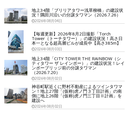
地上34階「ブリリアタワー浅草柳橋」の建設状
況！隅田川沿いの分譲タワマン（2026.7.26）
2026年08月04日
【毎週更新】2026年8月2日撮影「Torch
Tower（トーチタワー）」の建設状況！高さ日
本一となる超高層ビルが成長中【高さ385m】
2026年08月03日
地上34階「CITY TOWER THE RAINBOW（シ
ティタワー ザ レインボー）」の建設状況！レイ
ンボーブリッジ前の分譲タワマン
（2026.7.20）
2026年08月02日
神谷町駅近くに野村不動産によるツインタワマ
ン！地上27階「(仮称)虎ノ門３丁目計画」の南
側に地上26階「(仮称)虎ノ門三丁目Ⅱ計画」を
建設へ
2026年08月02日