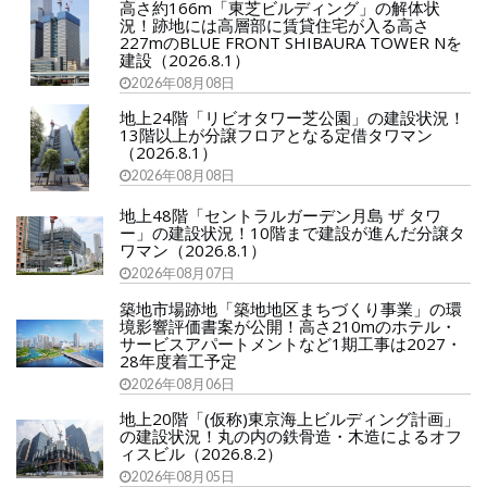
高さ約166m「東芝ビルディング」の解体状
況！跡地には高層部に賃貸住宅が入る高さ
227mのBLUE FRONT SHIBAURA TOWER Nを
建設（2026.8.1）
2026年08月08日
地上24階「リビオタワー芝公園」の建設状況！
13階以上が分譲フロアとなる定借タワマン
（2026.8.1）
2026年08月08日
地上48階「セントラルガーデン月島 ザ タワ
ー」の建設状況！10階まで建設が進んだ分譲タ
ワマン（2026.8.1）
2026年08月07日
築地市場跡地「築地地区まちづくり事業」の環
境影響評価書案が公開！高さ210mのホテル・
サービスアパートメントなど1期工事は2027・
28年度着工予定
2026年08月06日
地上20階「(仮称)東京海上ビルディング計画」
の建設状況！丸の内の鉄骨造・木造によるオフ
ィスビル（2026.8.2）
2026年08月05日