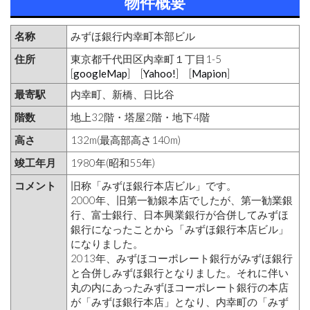
物件概要
名称
みずほ銀行内幸町本部ビル
住所
東京都千代田区内幸町１丁目1-5
[
googleMap
] [
Yahoo!
] [
Mapion
]
最寄駅
内幸町、新橋、日比谷
階数
地上32階・塔屋2階・地下4階
高さ
132m(最高部高さ140m)
竣工年月
1980年(昭和55年)
コメント
旧称「みずほ銀行本店ビル」です。
2000年、旧第一勧銀本店でしたが、第一勧業銀
行、富士銀行、日本興業銀行が合併してみずほ
銀行になったことから「みずほ銀行本店ビル」
になりました。
2013年、みずほコーポレート銀行がみずほ銀行
と合併しみずほ銀行となりました。それに伴い
丸の内にあったみずほコーポレート銀行の本店
が「みずほ銀行本店」となり、内幸町の「みず