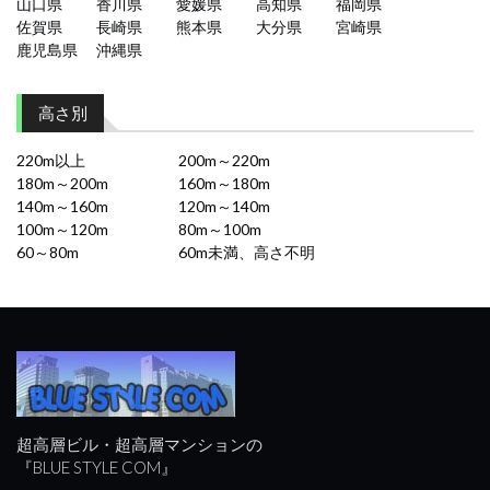
山口県
香川県
愛媛県
高知県
福岡県
佐賀県
長崎県
熊本県
大分県
宮崎県
鹿児島県
沖縄県
高さ別
220m以上
200m～220m
180m～200m
160m～180m
140m～160m
120m～140m
100m～120m
80m～100m
60～80m
60m未満、高さ不明
超高層ビル・超高層マンションの
『BLUE STYLE COM』