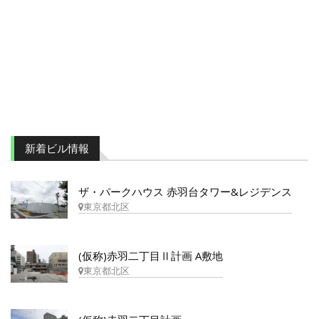
新着ビル情報
ザ・パークハウス 赤羽台タワー&レジデンス
東京都北区
(仮称)赤羽二丁目Ⅱ計画 A敷地
東京都北区