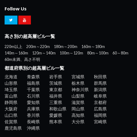
Follow Us
高さ別の超高層ビル一覧
220m以上
200m～220m
180m～200m
160m～180m
140m～160m
120m～140m
100m～120m
80m～100m
60～80m
60m未満、高さ不明
都道府県別の超高層ビル一覧
北海道
青森県
岩手県
宮城県
秋田県
山形県
福島県
茨城県
栃木県
群馬県
埼玉県
千葉県
東京都
神奈川県
新潟県
富山県
石川県
福井県
山梨県
岐阜県
静岡県
愛知県
三重県
滋賀県
京都府
大阪府
兵庫県
和歌山県
岡山県
広島県
山口県
香川県
愛媛県
高知県
福岡県
佐賀県
長崎県
熊本県
大分県
宮崎県
鹿児島県
沖縄県