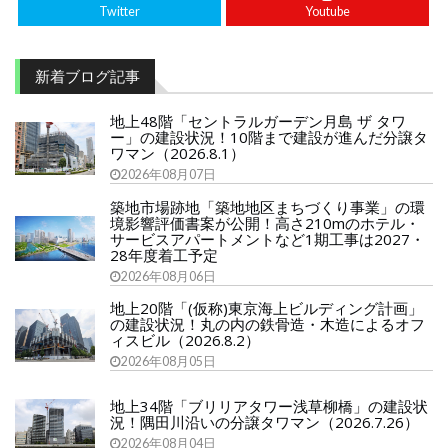
Twitter
Youtube
新着ブログ記事
地上48階「セントラルガーデン月島 ザ タワ
ー」の建設状況！10階まで建設が進んだ分譲タ
ワマン（2026.8.1）
2026年08月07日
築地市場跡地「築地地区まちづくり事業」の環
境影響評価書案が公開！高さ210mのホテル・
サービスアパートメントなど1期工事は2027・
28年度着工予定
2026年08月06日
地上20階「(仮称)東京海上ビルディング計画」
の建設状況！丸の内の鉄骨造・木造によるオフ
ィスビル（2026.8.2）
2026年08月05日
地上34階「ブリリアタワー浅草柳橋」の建設状
況！隅田川沿いの分譲タワマン（2026.7.26）
2026年08月04日