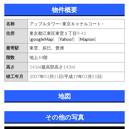
物件概要
名称
アップルタワー<東京キャナルコート>
住所
東京都江東区東雲１丁目9-41
[
googleMap
] [
Yahoo!
] [
Mapion
]
最寄駅
東雲、辰巳、豊洲
階数
地上44階
高さ
141m(最高部高さ143m)
竣工年月
2007年03月01日(平成19年03月01日)
地図
その他の写真