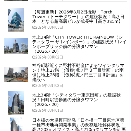
【毎週更新】2026年8月2日撮影「Torch
Tower（トーチタワー）」の建設状況！高さ日
本一となる超高層ビルが成長中【高さ385m】
2026年08月03日
地上34階「CITY TOWER THE RAINBOW（シ
ティタワー ザ レインボー）」の建設状況！レイ
ンボーブリッジ前の分譲タワマン
（2026.7.20）
2026年08月02日
神谷町駅近くに野村不動産によるツインタワマ
ン！地上27階「(仮称)虎ノ門３丁目計画」の南
側に地上26階「(仮称)虎ノ門三丁目Ⅱ計画」を
建設へ
2026年08月02日
地上34階「シティタワー東京田町」の建設状
況！田町駅徒歩圏の分譲タワマン
（2026.7.20）
2026年08月01日
日本橋の大規模再開発「日本橋一丁目東地区第
一種市街地再開発事業」の既存建物解体状況！
高さ203mオフィス・高さ210mタワマンを計画