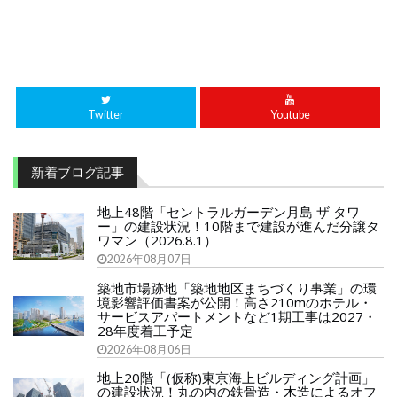
Twitter
Youtube
新着ブログ記事
地上48階「セントラルガーデン月島 ザ タワ
ー」の建設状況！10階まで建設が進んだ分譲タ
ワマン（2026.8.1）
2026年08月07日
築地市場跡地「築地地区まちづくり事業」の環
境影響評価書案が公開！高さ210mのホテル・
サービスアパートメントなど1期工事は2027・
28年度着工予定
2026年08月06日
地上20階「(仮称)東京海上ビルディング計画」
の建設状況！丸の内の鉄骨造・木造によるオフ