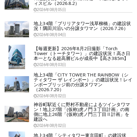
ィスビル（2026.8.2）
2026年08月05日
地上34階「ブリリアタワー浅草柳橋」の建設状
況！隅田川沿いの分譲タワマン（2026.7.26）
2026年08月04日
【毎週更新】2026年8月2日撮影「Torch
Tower（トーチタワー）」の建設状況！高さ日
本一となる超高層ビルが成長中【高さ385m】
2026年08月03日
地上34階「CITY TOWER THE RAINBOW（シ
ティタワー ザ レインボー）」の建設状況！レイ
ンボーブリッジ前の分譲タワマン
（2026.7.20）
2026年08月02日
神谷町駅近くに野村不動産によるツインタワマ
ン！地上27階「(仮称)虎ノ門３丁目計画」の南
側に地上26階「(仮称)虎ノ門三丁目Ⅱ計画」を
建設へ
2026年08月02日
地上34階「シティタワー東京田町」の建設状