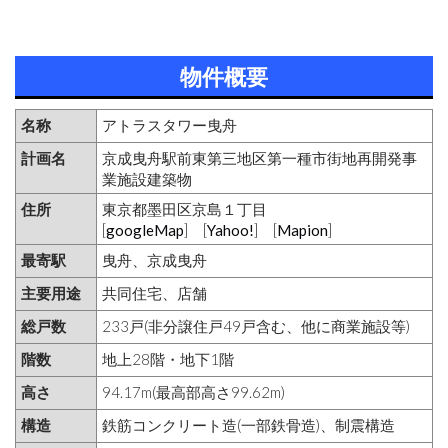
物件概要
名称
アトラスタワー曳舟
計画名
京成曳舟駅前東第三地区第一種市街地再開発事
業施設建築物
住所
東京都墨田区京島１丁目
[
googleMap
] [
Yahoo!
] [
Mapion
]
最寄駅
曳舟、京成曳舟
主要用途
共同住宅、店舗
総戸数
233戸(非分譲住戸49戸含む、他に商業施設等)
階数
地上28階・地下1階
高さ
94.17m(最高部高さ99.62m)
構造
鉄筋コンクリート造(一部鉄骨造)、制震構造