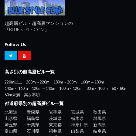
超高層ビル・超高層マンションの
『BLUE STYLE COM』
Follow Us
高さ別の超高層ビル一覧
220m以上
200m～220m
180m～200m
160m～180m
140m～160m
120m～140m
100m～120m
80m～100m
60～80m
60m未満、高さ不明
都道府県別の超高層ビル一覧
北海道
青森県
岩手県
宮城県
秋田県
山形県
福島県
茨城県
栃木県
群馬県
埼玉県
千葉県
東京都
神奈川県
新潟県
富山県
石川県
福井県
山梨県
岐阜県