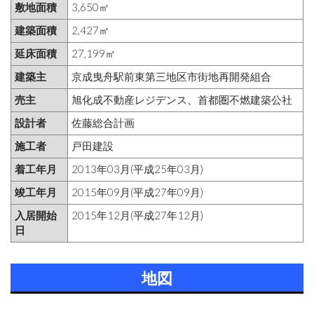
敷地面積
3,650㎡
建築面積
2,427㎡
延床面積
27,199㎡
建築主
京成曳舟駅前東第三地区市街地再開発組合
売主
旭化成不動産レジデンス、首都圏不燃建築公社
設計者
佐藤総合計画
施工者
戸田建設
着工年月
2013年03月(平成25年03月)
竣工年月
2015年09月(平成27年09月)
入居開始
2015年12月(平成27年12月)
日
地図