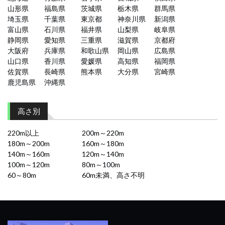
山形県
福島県
茨城県
栃木県
群馬県
埼玉県
千葉県
東京都
神奈川県
新潟県
富山県
石川県
福井県
山梨県
岐阜県
静岡県
愛知県
三重県
滋賀県
京都府
大阪府
兵庫県
和歌山県
岡山県
広島県
山口県
香川県
愛媛県
高知県
福岡県
佐賀県
長崎県
熊本県
大分県
宮崎県
鹿児島県
沖縄県
高さ別
220m以上
200m～220m
180m～200m
160m～180m
140m～160m
120m～140m
100m～120m
80m～100m
60～80m
60m未満、高さ不明