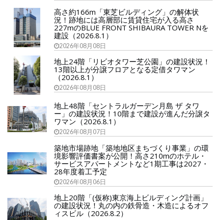
高さ約166m「東芝ビルディング」の解体状
況！跡地には高層部に賃貸住宅が入る高さ
227mのBLUE FRONT SHIBAURA TOWER Nを
建設（2026.8.1）
2026年08月08日
地上24階「リビオタワー芝公園」の建設状況！
13階以上が分譲フロアとなる定借タワマン
（2026.8.1）
2026年08月08日
地上48階「セントラルガーデン月島 ザ タワ
ー」の建設状況！10階まで建設が進んだ分譲タ
ワマン（2026.8.1）
2026年08月07日
築地市場跡地「築地地区まちづくり事業」の環
境影響評価書案が公開！高さ210mのホテル・
サービスアパートメントなど1期工事は2027・
28年度着工予定
2026年08月06日
地上20階「(仮称)東京海上ビルディング計画」
の建設状況！丸の内の鉄骨造・木造によるオフ
ィスビル（2026.8.2）