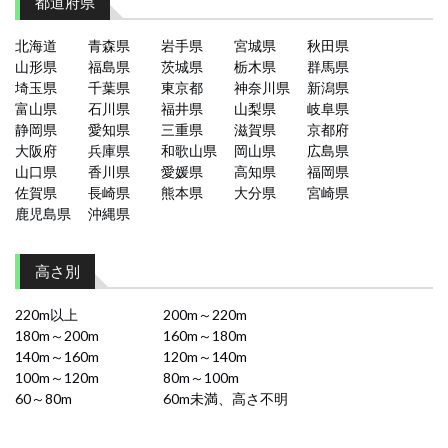
都道府県
北海道
青森県
岩手県
宮城県
秋田県
山形県
福島県
茨城県
栃木県
群馬県
埼玉県
千葉県
東京都
神奈川県
新潟県
富山県
石川県
福井県
山梨県
岐阜県
静岡県
愛知県
三重県
滋賀県
京都府
大阪府
兵庫県
和歌山県
岡山県
広島県
山口県
香川県
愛媛県
高知県
福岡県
佐賀県
長崎県
熊本県
大分県
宮崎県
鹿児島県
沖縄県
高さ別
220m以上
200m～220m
180m～200m
160m～180m
140m～160m
120m～140m
100m～120m
80m～100m
60～80m
60m未満、高さ不明