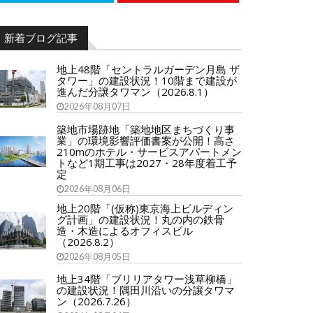
新着ブログ記事
地上48階「セントラルガーデン月島 ザ
タワー」の建設状況！10階まで建設が
進んだ分譲タワマン（2026.8.1）
2026年08月07日
築地市場跡地「築地地区まちづくり事
業」の環境影響評価書案が公開！高さ
210mのホテル・サービスアパートメン
トなど1期工事は2027・28年度着工予
定
2026年08月06日
地上20階「(仮称)東京海上ビルディン
グ計画」の建設状況！丸の内の鉄骨
造・木造によるオフィスビル
（2026.8.2）
2026年08月05日
地上34階「ブリリアタワー浅草柳橋」
の建設状況！隅田川沿いの分譲タワマ
ン（2026.7.26）