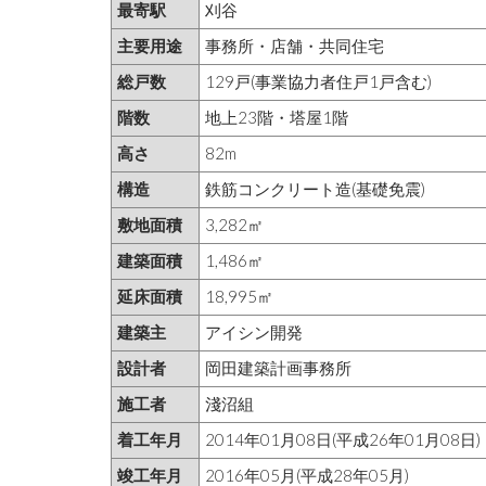
最寄駅
刈谷
主要用途
事務所・店舗・共同住宅
総戸数
129戸(事業協力者住戸1戸含む)
階数
地上23階・塔屋1階
高さ
82m
構造
鉄筋コンクリート造(基礎免震)
敷地面積
3,282㎡
建築面積
1,486㎡
延床面積
18,995㎡
建築主
アイシン開発
設計者
岡田建築計画事務所
施工者
淺沼組
着工年月
2014年01月08日(平成26年01月08日)
竣工年月
2016年05月(平成28年05月)