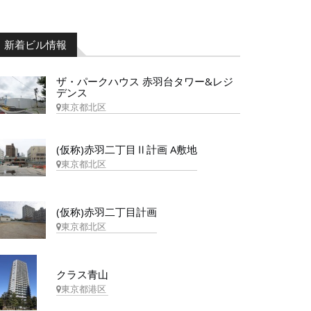
新着ビル情報
ザ・パークハウス 赤羽台タワー&レジ
デンス
東京都北区
(仮称)赤羽二丁目Ⅱ計画 A敷地
東京都北区
(仮称)赤羽二丁目計画
東京都北区
クラス青山
東京都港区