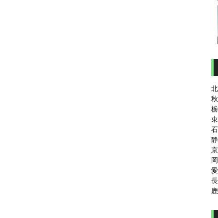
北
秋
栃
東
石
静
京
岡
愛
長
鹿