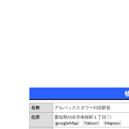
名称
アルバックスタワー刈谷駅前
住所
愛知県刈谷市南桜町１丁目73
[
googleMap
] [
Yahoo!
] [
Mapion
]