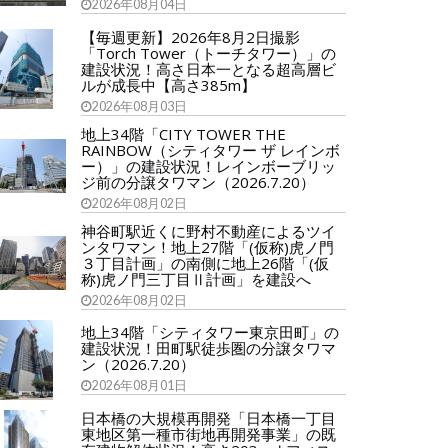
2026年08月04日
【毎週更新】2026年8月2日撮影
「Torch Tower（トーチタワー）」の
建設状況！高さ日本一となる超高層ビ
ルが成長中【高さ385m】
2026年08月03日
地上34階「CITY TOWER THE
RAINBOW（シティタワー ザ レインボ
ー）」の建設状況！レインボーブリッ
ジ前の分譲タワマン（2026.7.20）
2026年08月02日
神谷町駅近くに野村不動産によるツイ
ンタワマン！地上27階「(仮称)虎ノ門
３丁目計画」の南側に地上26階「(仮
称)虎ノ門三丁目Ⅱ計画」を建設へ
2026年08月02日
地上34階「シティタワー東京田町」の
建設状況！田町駅徒歩圏の分譲タワマ
ン（2026.7.20）
2026年08月01日
日本橋の大規模再開発「日本橋一丁目
東地区第一種市街地再開発事業」の既