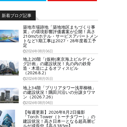
新着ブログ記事
築地市場跡地「築地地区まちづくり事
業」の環境影響評価書案が公開！高さ
210mのホテル・サービスアパートメン
トなど1期工事は2027・28年度着工予
定
2026年08月06日
地上20階「(仮称)東京海上ビルディン
グ計画」の建設状況！丸の内の鉄骨
造・木造によるオフィスビル
（2026.8.2）
2026年08月05日
地上34階「ブリリアタワー浅草柳橋」
の建設状況！隅田川沿いの分譲タワマ
ン（2026.7.26）
2026年08月04日
【毎週更新】2026年8月2日撮影
「Torch Tower（トーチタワー）」の
建設状況！高さ日本一となる超高層ビ
ルが成長中【高さ385m】