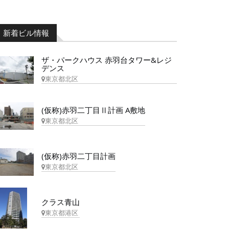
新着ビル情報
ザ・パークハウス 赤羽台タワー&レジ
デンス
東京都北区
(仮称)赤羽二丁目Ⅱ計画 A敷地
東京都北区
(仮称)赤羽二丁目計画
東京都北区
クラス青山
東京都港区