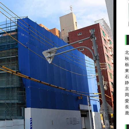
北
秋
栃
東
石
静
京
岡
愛
長
鹿