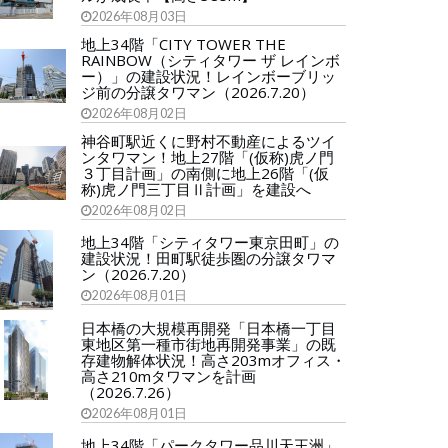
2026年08月03日
地上34階「CITY TOWER THE
RAINBOW（シティタワー ザ レインボ
ー）」の建設状況！レインボーブリッ
ジ前の分譲タワマン（2026.7.20）
2026年08月02日
神谷町駅近くに野村不動産によるツイ
ンタワマン！地上27階「(仮称)虎ノ門
３丁目計画」の南側に地上26階「(仮
称)虎ノ門三丁目Ⅱ計画」を建設へ
2026年08月02日
地上34階「シティタワー東京田町」の
建設状況！田町駅徒歩圏の分譲タワマ
ン（2026.7.20）
2026年08月01日
日本橋の大規模再開発「日本橋一丁目
東地区第一種市街地再開発事業」の既
存建物解体状況！高さ203mオフィス・
高さ210mタワマンを計画
（2026.7.26）
2026年08月01日
地上34階「パークタワー品川天王洲」