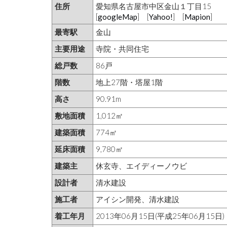
住所
愛知県名古屋市中区金山１丁目15
[
googleMap
] [
Yahoo!
] [
Mapion
]
最寄駅
金山
主要用途
寺院・共同住宅
総戸数
86戸
階数
地上27階・塔屋1階
高さ
90.91m
敷地面積
1,012㎡
建築面積
774㎡
延床面積
9,780㎡
建築主
休玄寺、エイディーノウビ
設計者
清水建設
施工者
アイシン開発、清水建設
着工年月
2013年06月15日(平成25年06月15日)