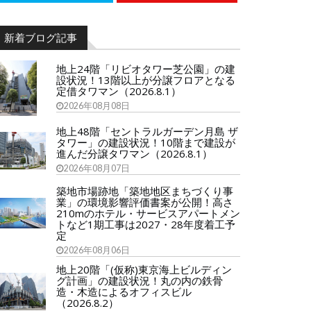
新着ブログ記事
地上24階「リビオタワー芝公園」の建
設状況！13階以上が分譲フロアとなる
定借タワマン（2026.8.1）
2026年08月08日
地上48階「セントラルガーデン月島 ザ
タワー」の建設状況！10階まで建設が
進んだ分譲タワマン（2026.8.1）
2026年08月07日
築地市場跡地「築地地区まちづくり事
業」の環境影響評価書案が公開！高さ
210mのホテル・サービスアパートメン
トなど1期工事は2027・28年度着工予
定
2026年08月06日
地上20階「(仮称)東京海上ビルディン
グ計画」の建設状況！丸の内の鉄骨
造・木造によるオフィスビル
（2026.8.2）