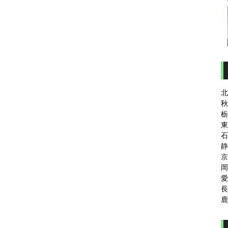
北
秋
栃
東
石
静
京
岡
愛
長
鹿