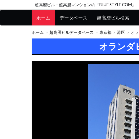
超高層ビル・超高層マンションの『BLUE STYLE COM』
ホーム
データベース
超高層ビル検索
ホーム
超高層ビルデータベース
東京都
港区
オラ
オランダ