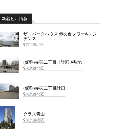
新着ビル情報
ザ・パークハウス 赤羽台タワー&レジ
デンス
東京都北区
(仮称)赤羽二丁目Ⅱ計画 A敷地
東京都北区
(仮称)赤羽二丁目計画
東京都北区
クラス青山
東京都港区