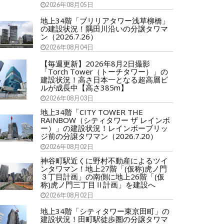
2026年08月05日
地上34階「ブリリアタワー浅草柳橋」
の建設状況！隅田川沿いの分譲タワマ
ン（2026.7.26）
2026年08月04日
【毎週更新】2026年8月2日撮影
「Torch Tower（トーチタワー）」の
建設状況！高さ日本一となる超高層ビ
ルが成長中【高さ385m】
2026年08月03日
地上34階「CITY TOWER THE
RAINBOW（シティタワー ザ レインボ
ー）」の建設状況！レインボーブリッ
ジ前の分譲タワマン（2026.7.20）
2026年08月02日
神谷町駅近くに野村不動産によるツイ
ンタワマン！地上27階「(仮称)虎ノ門
３丁目計画」の南側に地上26階「(仮
称)虎ノ門三丁目Ⅱ計画」を建設へ
2026年08月02日
地上34階「シティタワー東京田町」の
建設状況！田町駅徒歩圏の分譲タワマ