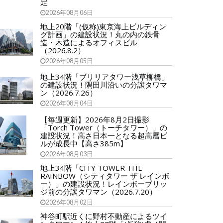
定
2026年08月06日
地上20階「(仮称)東京海上ビルディン
グ計画」の建設状況！丸の内の鉄骨
造・木造によるオフィスビル
（2026.8.2）
2026年08月05日
地上34階「ブリリアタワー浅草柳橋」
の建設状況！隅田川沿いの分譲タワマ
ン（2026.7.26）
2026年08月04日
【毎週更新】2026年8月2日撮影
「Torch Tower（トーチタワー）」の
建設状況！高さ日本一となる超高層ビ
ルが成長中【高さ385m】
2026年08月03日
地上34階「CITY TOWER THE
RAINBOW（シティタワー ザ レインボ
ー）」の建設状況！レインボーブリッ
ジ前の分譲タワマン（2026.7.20）
2026年08月02日
神谷町駅近くに野村不動産によるツイ