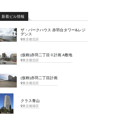
新着ビル情報
ザ・パークハウス 赤羽台タワー&レジ
デンス
東京都北区
(仮称)赤羽二丁目Ⅱ計画 A敷地
東京都北区
(仮称)赤羽二丁目計画
東京都北区
クラス青山
東京都港区