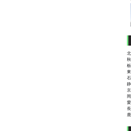
北
秋
栃
東
石
静
京
岡
愛
長
鹿