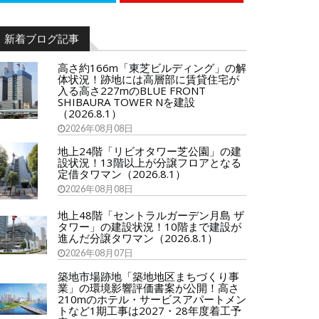
新着ブログ記事
高さ約166m「東芝ビルディング」の解
体状況！跡地には高層部に賃貸住宅が
入る高さ227mのBLUE FRONT
SHIBAURA TOWER Nを建設
（2026.8.1）
2026年08月08日
地上24階「リビオタワー芝公園」の建
設状況！13階以上が分譲フロアとなる
定借タワマン（2026.8.1）
2026年08月08日
地上48階「セントラルガーデン月島 ザ
タワー」の建設状況！10階まで建設が
進んだ分譲タワマン（2026.8.1）
2026年08月07日
築地市場跡地「築地地区まちづくり事
業」の環境影響評価書案が公開！高さ
210mのホテル・サービスアパートメン
トなど1期工事は2027・28年度着工予