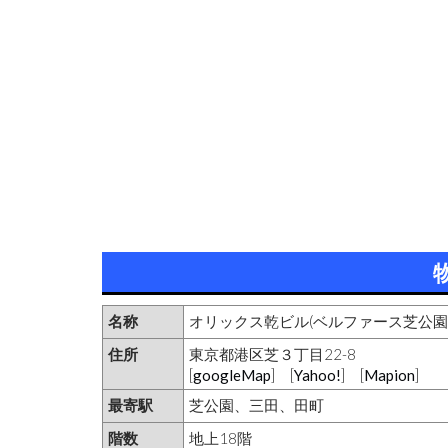
名称
オリックス乾ビル(ベルファース芝公園
住所
東京都港区芝３丁目22-8
[
googleMap
] [
Yahoo!
] [
Mapion
]
最寄駅
芝公園、三田、田町
階数
地上18階