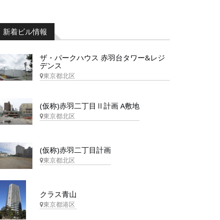
新着ビル情報
ザ・パークハウス 赤羽台タワー&レジ
デンス
東京都北区
(仮称)赤羽二丁目Ⅱ計画 A敷地
東京都北区
(仮称)赤羽二丁目計画
東京都北区
クラス青山
東京都港区