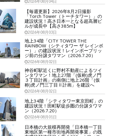
2026年08月04日
【毎週更新】2026年8月2日撮影
「Torch Tower（トーチタワー）」の
建設状況！高さ日本一となる超高層ビ
ルが成長中【高さ385m】
2026年08月03日
地上34階「CITY TOWER THE
RAINBOW（シティタワー ザ レインボ
ー）」の建設状況！レインボーブリッ
ジ前の分譲タワマン（2026.7.20）
2026年08月02日
神谷町駅近くに野村不動産によるツイ
ンタワマン！地上27階「(仮称)虎ノ門
３丁目計画」の南側に地上26階「(仮
称)虎ノ門三丁目Ⅱ計画」を建設へ
2026年08月02日
地上34階「シティタワー東京田町」の
建設状況！田町駅徒歩圏の分譲タワマ
ン（2026.7.20）
2026年08月01日
日本橋の大規模再開発「日本橋一丁目
東地区第一種市街地再開発事業」の既