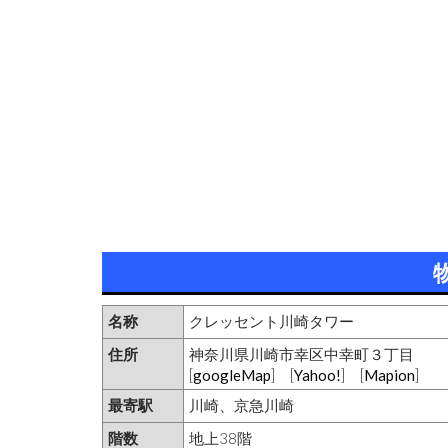
名称
クレッセント川崎タワー
住所
神奈川県川崎市幸区中幸町３丁目
[
googleMap
] [
Yahoo!
] [
Mapion
]
最寄駅
川崎、京急川崎
階数
地上38階