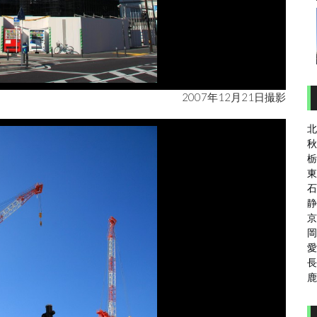
2007年12月21日撮影
北
秋
栃
東
石
静
京
岡
愛
長
鹿