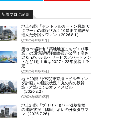
新着ブログ記事
地上48階「セントラルガーデン月島 ザ
タワー」の建設状況！10階まで建設が
進んだ分譲タワマン（2026.8.1）
2026年08月07日
築地市場跡地「築地地区まちづくり事
業」の環境影響評価書案が公開！高さ
210mのホテル・サービスアパートメン
トなど1期工事は2027・28年度着工予
定
2026年08月06日
地上20階「(仮称)東京海上ビルディン
グ計画」の建設状況！丸の内の鉄骨
造・木造によるオフィスビル
（2026.8.2）
2026年08月05日
地上34階「ブリリアタワー浅草柳橋」
の建設状況！隅田川沿いの分譲タワマ
ン（2026.7.26）