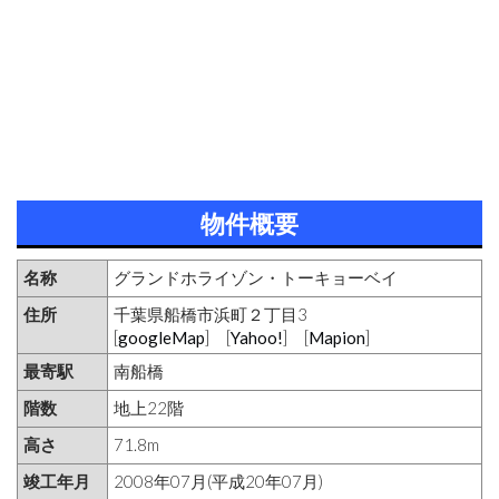
物件概要
名称
グランドホライゾン・トーキョーベイ
住所
千葉県船橋市浜町２丁目3
[
googleMap
] [
Yahoo!
] [
Mapion
]
最寄駅
南船橋
階数
地上22階
高さ
71.8m
竣工年月
2008年07月(平成20年07月)