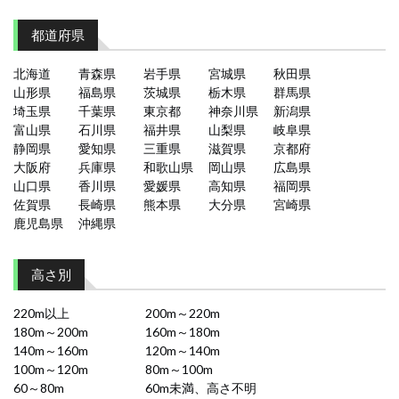
都道府県
北海道
青森県
岩手県
宮城県
秋田県
山形県
福島県
茨城県
栃木県
群馬県
埼玉県
千葉県
東京都
神奈川県
新潟県
富山県
石川県
福井県
山梨県
岐阜県
静岡県
愛知県
三重県
滋賀県
京都府
大阪府
兵庫県
和歌山県
岡山県
広島県
山口県
香川県
愛媛県
高知県
福岡県
佐賀県
長崎県
熊本県
大分県
宮崎県
鹿児島県
沖縄県
高さ別
220m以上
200m～220m
180m～200m
160m～180m
140m～160m
120m～140m
100m～120m
80m～100m
60～80m
60m未満、高さ不明