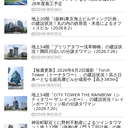
28年度着工予定
2026年08月06日
地上20階「(仮称)東京海上ビルディング計画」
の建設状況！丸の内の鉄骨造・木造によるオフ
ィスビル（2026.8.2）
2026年08月05日
地上34階「ブリリアタワー浅草柳橋」の建設状
況！隅田川沿いの分譲タワマン（2026.7.26）
2026年08月04日
【毎週更新】2026年8月2日撮影「Torch
Tower（トーチタワー）」の建設状況！高さ日
本一となる超高層ビルが成長中【高さ385m】
2026年08月03日
地上34階「CITY TOWER THE RAINBOW（シ
ティタワー ザ レインボー）」の建設状況！レイ
ンボーブリッジ前の分譲タワマン
（2026.7.20）
2026年08月02日
神谷町駅近くに野村不動産によるツインタワマ
ン！地上27階「(仮称)虎ノ門３丁目計画」の南