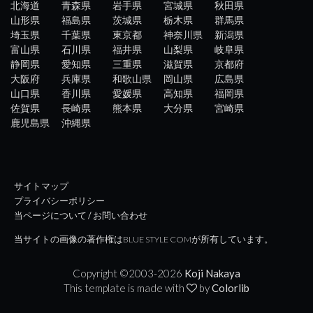
北海道
青森県
岩手県
宮城県
秋田県
山形県
福島県
茨城県
栃木県
群馬県
埼玉県
千葉県
東京都
神奈川県
新潟県
富山県
石川県
福井県
山梨県
岐阜県
静岡県
愛知県
三重県
滋賀県
京都府
大阪府
兵庫県
和歌山県
岡山県
広島県
山口県
香川県
愛媛県
高知県
福岡県
佐賀県
長崎県
熊本県
大分県
宮崎県
鹿児島県
沖縄県
サイトマップ
プライバシーポリシー
当ページについて / お問い合わせ
当サイトの画像の著作権はBLUE STYLE COMが所有しています。
Copyright ©2003-
2026
Koji Nakaya
This template is made with
by
Colorlib