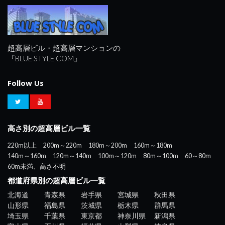
超高層ビル・超高層マンションの
『BLUE STYLE COM』
Follow Us
高さ別の超高層ビル一覧
220m以上
200m～220m
180m～200m
160m～180m
140m～160m
120m～140m
100m～120m
80m～100m
60～80m
60m未満、高さ不明
都道府県別の超高層ビル一覧
北海道
青森県
岩手県
宮城県
秋田県
山形県
福島県
茨城県
栃木県
群馬県
埼玉県
千葉県
東京都
神奈川県
新潟県