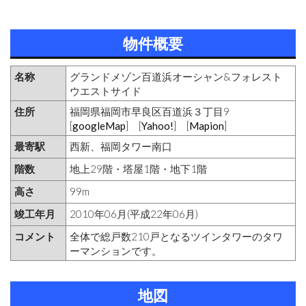
物件概要
名称
グランドメゾン百道浜オーシャン&フォレスト
ウエストサイド
住所
福岡県福岡市早良区百道浜３丁目9
[
googleMap
] [
Yahoo!
] [
Mapion
]
最寄駅
西新、福岡タワー南口
階数
地上29階・塔屋1階・地下1階
高さ
99m
竣工年月
2010年06月(平成22年06月)
コメント
全体で総戸数210戸となるツインタワーのタワ
ーマンションです。
地図