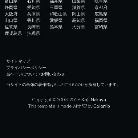
富山県
石川県
福井県
山梨県
岐阜県
静岡県
愛知県
三重県
滋賀県
京都府
大阪府
兵庫県
和歌山県
岡山県
広島県
山口県
香川県
愛媛県
高知県
福岡県
佐賀県
長崎県
熊本県
大分県
宮崎県
鹿児島県
沖縄県
サイトマップ
プライバシーポリシー
当ページについて / お問い合わせ
当サイトの画像の著作権はBLUE STYLE COMが所有しています。
Copyright ©2003-
2026
Koji Nakaya
This template is made with
by
Colorlib