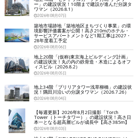
ー」の建設状況！10階まで建設が進んだ分譲タ
ワマン（2026.8.1）
2026年08月07日
築地市場跡地「築地地区まちづくり事業」の環
境影響評価書案が公開！高さ210mのホテル・
サービスアパートメントなど1期工事は2027・
28年度着工予定
2026年08月06日
地上20階「(仮称)東京海上ビルディング計画」
の建設状況！丸の内の鉄骨造・木造によるオフ
ィスビル（2026.8.2）
2026年08月05日
地上34階「ブリリアタワー浅草柳橋」の建設状
況！隅田川沿いの分譲タワマン（2026.7.26）
2026年08月04日
【毎週更新】2026年8月2日撮影「Torch
Tower（トーチタワー）」の建設状況！高さ日
本一となる超高層ビルが成長中【高さ385m】
2026年08月03日