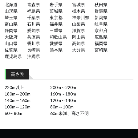
北海道
青森県
岩手県
宮城県
秋田県
山形県
福島県
茨城県
栃木県
群馬県
埼玉県
千葉県
東京都
神奈川県
新潟県
富山県
石川県
福井県
山梨県
岐阜県
静岡県
愛知県
三重県
滋賀県
京都府
大阪府
兵庫県
和歌山県
岡山県
広島県
山口県
香川県
愛媛県
高知県
福岡県
佐賀県
長崎県
熊本県
大分県
宮崎県
鹿児島県
沖縄県
高さ別
220m以上
200m～220m
180m～200m
160m～180m
140m～160m
120m～140m
100m～120m
80m～100m
60～80m
60m未満、高さ不明