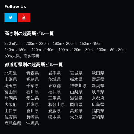
Follow Us
高さ別の超高層ビル一覧
220m以上
200m～220m
180m～200m
160m～180m
140m～160m
120m～140m
100m～120m
80m～100m
60～80m
60m未満、高さ不明
都道府県別の超高層ビル一覧
北海道
青森県
岩手県
宮城県
秋田県
山形県
福島県
茨城県
栃木県
群馬県
埼玉県
千葉県
東京都
神奈川県
新潟県
富山県
石川県
福井県
山梨県
岐阜県
静岡県
愛知県
三重県
滋賀県
京都府
大阪府
兵庫県
和歌山県
岡山県
広島県
山口県
香川県
愛媛県
高知県
福岡県
佐賀県
長崎県
熊本県
大分県
宮崎県
鹿児島県
沖縄県