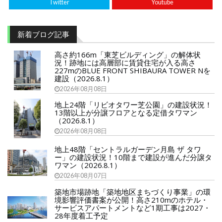
Twitter
Youtube
新着ブログ記事
高さ約166m「東芝ビルディング」の解体状
況！跡地には高層部に賃貸住宅が入る高さ
227mのBLUE FRONT SHIBAURA TOWER Nを
建設（2026.8.1）
2026年08月08日
地上24階「リビオタワー芝公園」の建設状況！
13階以上が分譲フロアとなる定借タワマン
（2026.8.1）
2026年08月08日
地上48階「セントラルガーデン月島 ザ タワ
ー」の建設状況！10階まで建設が進んだ分譲タ
ワマン（2026.8.1）
2026年08月07日
築地市場跡地「築地地区まちづくり事業」の環
境影響評価書案が公開！高さ210mのホテル・
サービスアパートメントなど1期工事は2027・
28年度着工予定