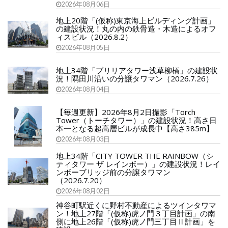
2026年08月06日
地上20階「(仮称)東京海上ビルディング計画」
の建設状況！丸の内の鉄骨造・木造によるオフ
ィスビル（2026.8.2）
2026年08月05日
地上34階「ブリリアタワー浅草柳橋」の建設状
況！隅田川沿いの分譲タワマン（2026.7.26）
2026年08月04日
【毎週更新】2026年8月2日撮影「Torch
Tower（トーチタワー）」の建設状況！高さ日
本一となる超高層ビルが成長中【高さ385m】
2026年08月03日
地上34階「CITY TOWER THE RAINBOW（シ
ティタワー ザ レインボー）」の建設状況！レイ
ンボーブリッジ前の分譲タワマン
（2026.7.20）
2026年08月02日
神谷町駅近くに野村不動産によるツインタワマ
ン！地上27階「(仮称)虎ノ門３丁目計画」の南
側に地上26階「(仮称)虎ノ門三丁目Ⅱ計画」を