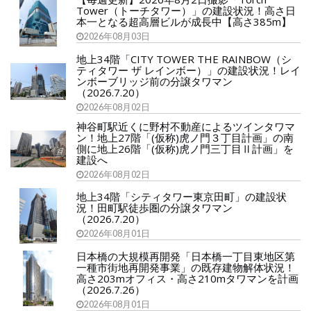
Tower（トーチタワー）」の建設状況！高さ日
本一となる超高層ビルが成長中【高さ385m】
2026年08月03日
地上34階「CITY TOWER THE RAINBOW（シ
ティタワー ザ レインボー）」の建設状況！レイ
ンボーブリッジ前の分譲タワマン
（2026.7.20）
2026年08月02日
神谷町駅近くに野村不動産によるツインタワマ
ン！地上27階「(仮称)虎ノ門３丁目計画」の南
側に地上26階「(仮称)虎ノ門三丁目Ⅱ計画」を
建設へ
2026年08月02日
地上34階「シティタワー東京田町」の建設状
況！田町駅徒歩圏の分譲タワマン
（2026.7.20）
2026年08月01日
日本橋の大規模再開発「日本橋一丁目東地区第
一種市街地再開発事業」の既存建物解体状況！
高さ203mオフィス・高さ210mタワマンを計画
（2026.7.26）
2026年08月01日