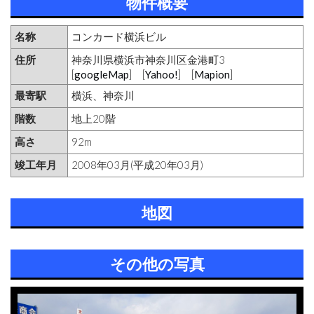
物件概要
名称
コンカード横浜ビル
住所
神奈川県横浜市神奈川区金港町3
[
googleMap
] [
Yahoo!
] [
Mapion
]
最寄駅
横浜、神奈川
階数
地上20階
高さ
92m
竣工年月
2008年03月(平成20年03月)
地図
その他の写真