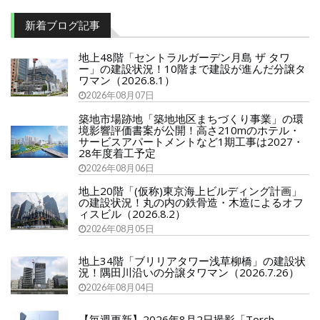
新着ブログ記事
地上48階「セントラルガーデン月島 ザ タワ
ー」の建設状況！10階まで建設が進んだ分譲タ
ワマン（2026.8.1）
2026年08月07日
築地市場跡地「築地地区まちづくり事業」の環
境影響評価書案が公開！高さ210mのホテル・
サービスアパートメントなど1期工事は2027・
28年度着工予定
2026年08月06日
地上20階「(仮称)東京海上ビルディング計画」
の建設状況！丸の内の鉄骨造・木造によるオフ
ィスビル（2026.8.2）
2026年08月05日
地上34階「ブリリアタワー浅草柳橋」の建設状
況！隅田川沿いの分譲タワマン（2026.7.26）
2026年08月04日
【毎週更新】2026年8月2日撮影「Torch