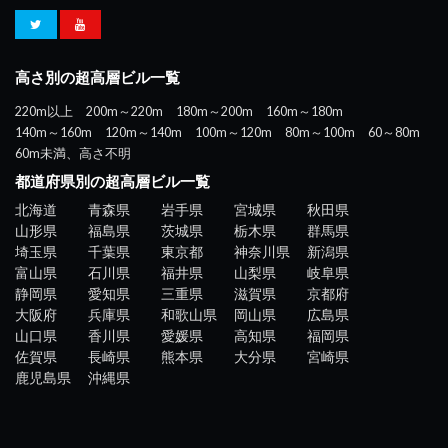
高さ別の超高層ビル一覧
220m以上
200m～220m
180m～200m
160m～180m
140m～160m
120m～140m
100m～120m
80m～100m
60～80m
60m未満、高さ不明
都道府県別の超高層ビル一覧
北海道
青森県
岩手県
宮城県
秋田県
山形県
福島県
茨城県
栃木県
群馬県
埼玉県
千葉県
東京都
神奈川県
新潟県
富山県
石川県
福井県
山梨県
岐阜県
静岡県
愛知県
三重県
滋賀県
京都府
大阪府
兵庫県
和歌山県
岡山県
広島県
山口県
香川県
愛媛県
高知県
福岡県
佐賀県
長崎県
熊本県
大分県
宮崎県
鹿児島県
沖縄県