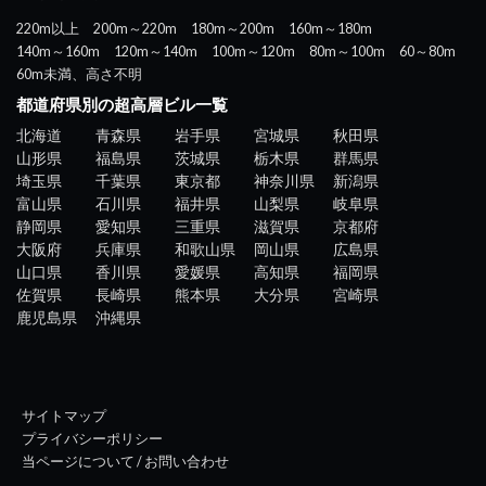
220m以上
200m～220m
180m～200m
160m～180m
140m～160m
120m～140m
100m～120m
80m～100m
60～80m
60m未満、高さ不明
都道府県別の超高層ビル一覧
北海道
青森県
岩手県
宮城県
秋田県
山形県
福島県
茨城県
栃木県
群馬県
埼玉県
千葉県
東京都
神奈川県
新潟県
富山県
石川県
福井県
山梨県
岐阜県
静岡県
愛知県
三重県
滋賀県
京都府
大阪府
兵庫県
和歌山県
岡山県
広島県
山口県
香川県
愛媛県
高知県
福岡県
佐賀県
長崎県
熊本県
大分県
宮崎県
鹿児島県
沖縄県
サイトマップ
プライバシーポリシー
当ページについて / お問い合わせ