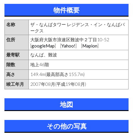
物件概要
名称
ザ・なんばタワー レジデンス・イン・なんばパ
ークス
住所
大阪府大阪市浪速区難波中２丁目10-52
[
googleMap
] [
Yahoo!
] [
Mapion
]
最寄駅
なんば、難波
階数
地上46階
高さ
149.4m(最高部高さ155.7m)
竣工年月
2007年08月(平成19年08月)
地図
その他の写真