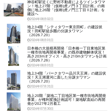
神谷町駅近くに野村不動産によるツインタワマ
ン！地上27階「(仮称)虎ノ門３丁目計画」の南
側に地上26階「(仮称)虎ノ門三丁目Ⅱ計画」を
建設へ
2026年08月02日
地上34階「シティタワー東京田町」の建設状
況！田町駅徒歩圏の分譲タワマン
（2026.7.20）
2026年08月01日
日本橋の大規模再開発「日本橋一丁目東地区第
一種市街地再開発事業」の既存建物解体状況！
高さ203mオフィス・高さ210mタワマンを計画
（2026.7.26）
2026年08月01日
地上34階「パークタワー品川天王洲」の建設状
況！天王洲運河に面した分譲タワマン
（2026.7.20）
2026年07月31日
地上20階「築地二丁目地区第一種市街地再開発
事業」が権利変換計画認可！築地駅直結の再開
発が2027年2月着工
2026年07月30日