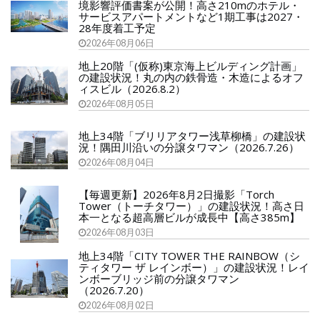
境影響評価書案が公開！高さ210mのホテル・
サービスアパートメントなど1期工事は2027・
28年度着工予定
2026年08月06日
地上20階「(仮称)東京海上ビルディング計画」
の建設状況！丸の内の鉄骨造・木造によるオフ
ィスビル（2026.8.2）
2026年08月05日
地上34階「ブリリアタワー浅草柳橋」の建設状
況！隅田川沿いの分譲タワマン（2026.7.26）
2026年08月04日
【毎週更新】2026年8月2日撮影「Torch
Tower（トーチタワー）」の建設状況！高さ日
本一となる超高層ビルが成長中【高さ385m】
2026年08月03日
地上34階「CITY TOWER THE RAINBOW（シ
ティタワー ザ レインボー）」の建設状況！レイ
ンボーブリッジ前の分譲タワマン
（2026.7.20）
2026年08月02日