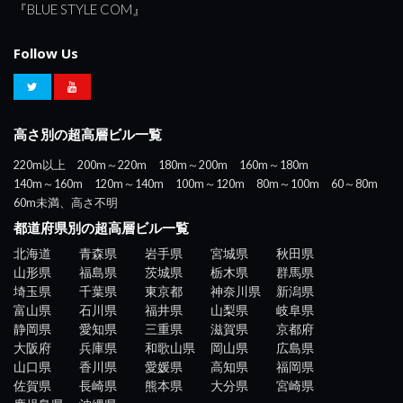
『BLUE STYLE COM』
Follow Us
高さ別の超高層ビル一覧
220m以上
200m～220m
180m～200m
160m～180m
140m～160m
120m～140m
100m～120m
80m～100m
60～80m
60m未満、高さ不明
都道府県別の超高層ビル一覧
北海道
青森県
岩手県
宮城県
秋田県
山形県
福島県
茨城県
栃木県
群馬県
埼玉県
千葉県
東京都
神奈川県
新潟県
富山県
石川県
福井県
山梨県
岐阜県
静岡県
愛知県
三重県
滋賀県
京都府
大阪府
兵庫県
和歌山県
岡山県
広島県
山口県
香川県
愛媛県
高知県
福岡県
佐賀県
長崎県
熊本県
大分県
宮崎県