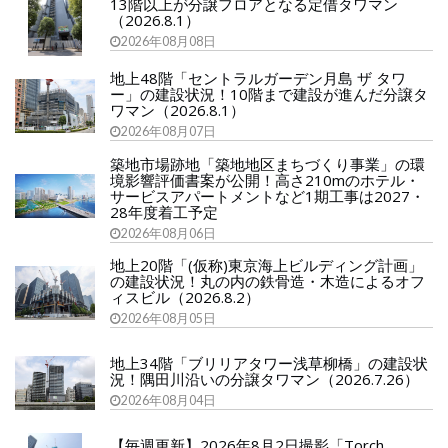
13階以上が分譲フロアとなる定借タワマン
（2026.8.1）
2026年08月08日
地上48階「セントラルガーデン月島 ザ タワ
ー」の建設状況！10階まで建設が進んだ分譲タ
ワマン（2026.8.1）
2026年08月07日
築地市場跡地「築地地区まちづくり事業」の環
境影響評価書案が公開！高さ210mのホテル・
サービスアパートメントなど1期工事は2027・
28年度着工予定
2026年08月06日
地上20階「(仮称)東京海上ビルディング計画」
の建設状況！丸の内の鉄骨造・木造によるオフ
ィスビル（2026.8.2）
2026年08月05日
地上34階「ブリリアタワー浅草柳橋」の建設状
況！隅田川沿いの分譲タワマン（2026.7.26）
2026年08月04日
【毎週更新】2026年8月2日撮影「Torch