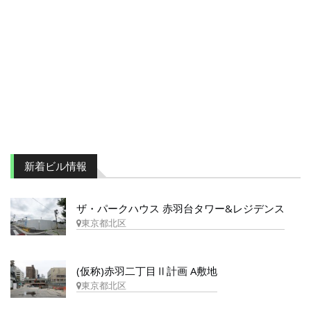
新着ビル情報
ザ・パークハウス 赤羽台タワー&レジデンス
東京都北区
(仮称)赤羽二丁目Ⅱ計画 A敷地
東京都北区