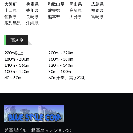
大阪府
兵庫県
和歌山県
岡山県
広島県
山口県
香川県
愛媛県
高知県
福岡県
佐賀県
長崎県
熊本県
大分県
宮崎県
鹿児島県
沖縄県
高さ別
220m以上
200m～220m
180m～200m
160m～180m
140m～160m
120m～140m
100m～120m
80m～100m
60～80m
60m未満、高さ不明
超高層ビル・超高層マンションの