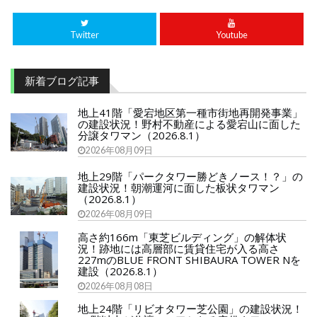
Twitter
Youtube
新着ブログ記事
地上41階「愛宕地区第一種市街地再開発事業」
の建設状況！野村不動産による愛宕山に面した
分譲タワマン（2026.8.1）
2026年08月09日
地上29階「パークタワー勝どきノース！？」の
建設状況！朝潮運河に面した板状タワマン
（2026.8.1）
2026年08月09日
高さ約166m「東芝ビルディング」の解体状
況！跡地には高層部に賃貸住宅が入る高さ
227mのBLUE FRONT SHIBAURA TOWER Nを
建設（2026.8.1）
2026年08月08日
地上24階「リビオタワー芝公園」の建設状況！