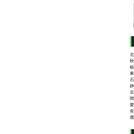
北
秋
栃
東
石
静
京
岡
愛
長
鹿