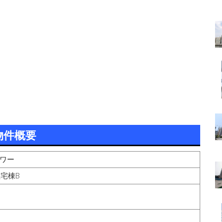
物件概要
タワー
住宅棟B