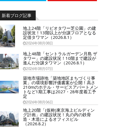
新着ブログ記事
地上24階「リビオタワー芝公園」の建
設状況！13階以上が分譲フロアとなる
定借タワマン（2026.8.1）
2026年08月08日
地上48階「セントラルガーデン月島 ザ
タワー」の建設状況！10階まで建設が
進んだ分譲タワマン（2026.8.1）
2026年08月07日
築地市場跡地「築地地区まちづくり事
業」の環境影響評価書案が公開！高さ
210mのホテル・サービスアパートメン
トなど1期工事は2027・28年度着工予
定
2026年08月06日
地上20階「(仮称)東京海上ビルディン
グ計画」の建設状況！丸の内の鉄骨
造・木造によるオフィスビル
（2026.8.2）