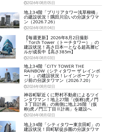
2026年08月05日
地上34階「ブリリアタワー浅草柳橋」
の建設状況！隅田川沿いの分譲タワマ
ン（2026.7.26）
2026年08月04日
【毎週更新】2026年8月2日撮影
「Torch Tower（トーチタワー）」の
建設状況！高さ日本一となる超高層ビ
ルが成長中【高さ385m】
2026年08月03日
地上34階「CITY TOWER THE
RAINBOW（シティタワー ザ レインボ
ー）」の建設状況！レインボーブリッ
ジ前の分譲タワマン（2026.7.20）
2026年08月02日
神谷町駅近くに野村不動産によるツイ
ンタワマン！地上27階「(仮称)虎ノ門
３丁目計画」の南側に地上26階「(仮
称)虎ノ門三丁目Ⅱ計画」を建設へ
2026年08月02日
地上34階「シティタワー東京田町」の
建設状況！田町駅徒歩圏の分譲タワマ