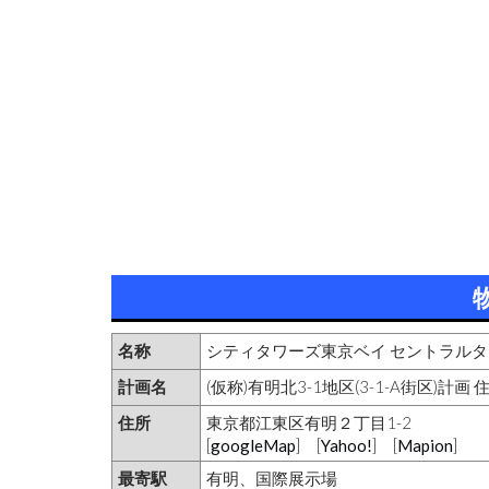
名称
シティタワーズ東京ベイ セントラル
計画名
(仮称)有明北3-1地区(3-1-A街区)計画 
住所
東京都江東区有明２丁目1-2
[
googleMap
] [
Yahoo!
] [
Mapion
]
最寄駅
有明、国際展示場