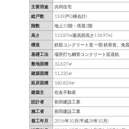
主要用途
共同住宅
総戸数
1539戸(3棟合計)
階数
地上33階・塔屋2階
高さ
113.87m(最高部高さ118.97m)
構造
鉄筋コンクリート造 一部 鉄骨造、免
基礎工法
場所打ち鋼管コンクリート拡底杭
敷地面積
32,627㎡
建築面積
11,220㎡
延床面積
160,824㎡
建築主
住友不動産
設計者
前田建設工業
施工者
前田建設工業
着工年月
2016年10月(平成28年10月)