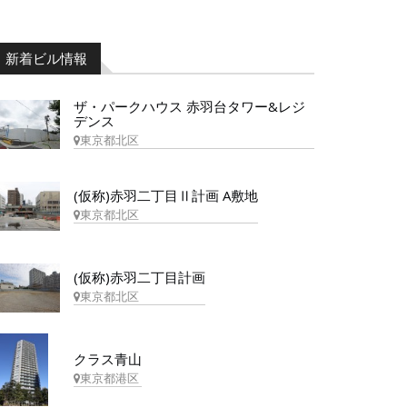
新着ビル情報
ザ・パークハウス 赤羽台タワー&レジ
デンス
東京都北区
(仮称)赤羽二丁目Ⅱ計画 A敷地
東京都北区
(仮称)赤羽二丁目計画
東京都北区
クラス青山
東京都港区