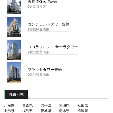
表参道Grid Tower
東京都港区
コンチェルトタワー豊橋
愛知県豊橋市
ココラフロント サーラタワー
愛知県豊橋市
プラウドタワー豊橋
愛知県豊橋市
都道府県
北海道
青森県
岩手県
宮城県
秋田県
山形県
福島県
茨城県
栃木県
群馬県