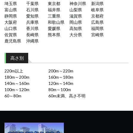
埼玉県
千葉県
東京都
神奈川県
新潟県
富山県
石川県
福井県
山梨県
岐阜県
静岡県
愛知県
三重県
滋賀県
京都府
大阪府
兵庫県
和歌山県
岡山県
広島県
山口県
香川県
愛媛県
高知県
福岡県
佐賀県
長崎県
熊本県
大分県
宮崎県
鹿児島県
沖縄県
高さ別
220m以上
200m～220m
180m～200m
160m～180m
140m～160m
120m～140m
100m～120m
80m～100m
60～80m
60m未満、高さ不明