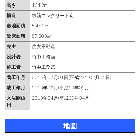
高さ
134.9m
構造
鉄筋コンクリート造
敷地面積
5,461㎡
延床面積
57,300㎡
売主
住友不動産
設計者
竹中工務店
施工者
竹中工務店
着工年月
2015年07月01日(平成27年07月01日)
竣工年月
2018年02月(平成30年02月)
入居開始
2018年04月(平成30年04月)
日
地図