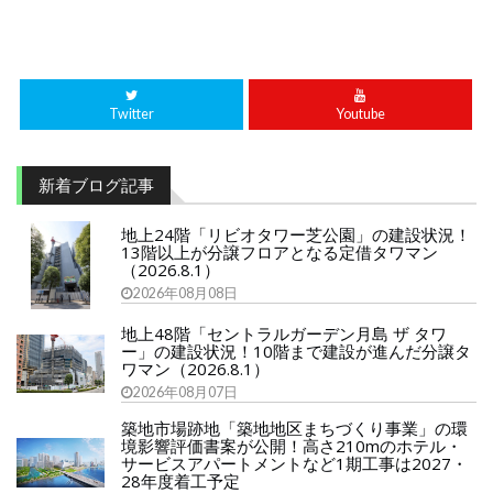
Twitter
Youtube
新着ブログ記事
地上24階「リビオタワー芝公園」の建設状況！
13階以上が分譲フロアとなる定借タワマン
（2026.8.1）
2026年08月08日
地上48階「セントラルガーデン月島 ザ タワ
ー」の建設状況！10階まで建設が進んだ分譲タ
ワマン（2026.8.1）
2026年08月07日
築地市場跡地「築地地区まちづくり事業」の環
境影響評価書案が公開！高さ210mのホテル・
サービスアパートメントなど1期工事は2027・
28年度着工予定