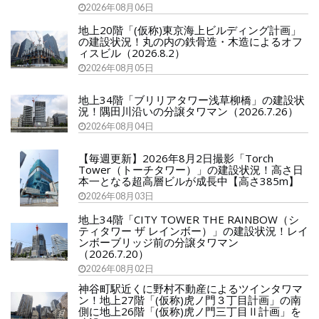
2026年08月06日
地上20階「(仮称)東京海上ビルディング計画」
の建設状況！丸の内の鉄骨造・木造によるオフ
ィスビル（2026.8.2）
2026年08月05日
地上34階「ブリリアタワー浅草柳橋」の建設状
況！隅田川沿いの分譲タワマン（2026.7.26）
2026年08月04日
【毎週更新】2026年8月2日撮影「Torch
Tower（トーチタワー）」の建設状況！高さ日
本一となる超高層ビルが成長中【高さ385m】
2026年08月03日
地上34階「CITY TOWER THE RAINBOW（シ
ティタワー ザ レインボー）」の建設状況！レイ
ンボーブリッジ前の分譲タワマン
（2026.7.20）
2026年08月02日
神谷町駅近くに野村不動産によるツインタワマ
ン！地上27階「(仮称)虎ノ門３丁目計画」の南
側に地上26階「(仮称)虎ノ門三丁目Ⅱ計画」を