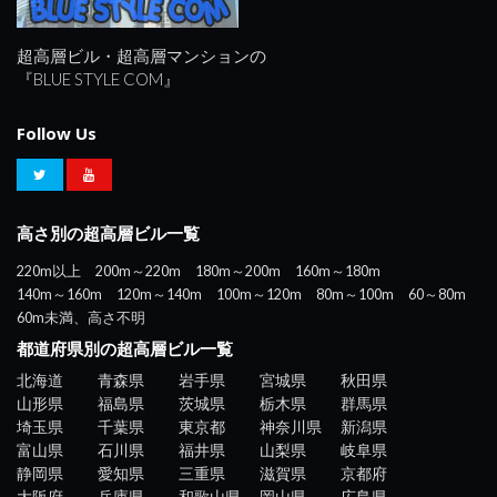
超高層ビル・超高層マンションの
『BLUE STYLE COM』
Follow Us
高さ別の超高層ビル一覧
220m以上
200m～220m
180m～200m
160m～180m
140m～160m
120m～140m
100m～120m
80m～100m
60～80m
60m未満、高さ不明
都道府県別の超高層ビル一覧
北海道
青森県
岩手県
宮城県
秋田県
山形県
福島県
茨城県
栃木県
群馬県
埼玉県
千葉県
東京都
神奈川県
新潟県
富山県
石川県
福井県
山梨県
岐阜県
静岡県
愛知県
三重県
滋賀県
京都府
大阪府
兵庫県
和歌山県
岡山県
広島県