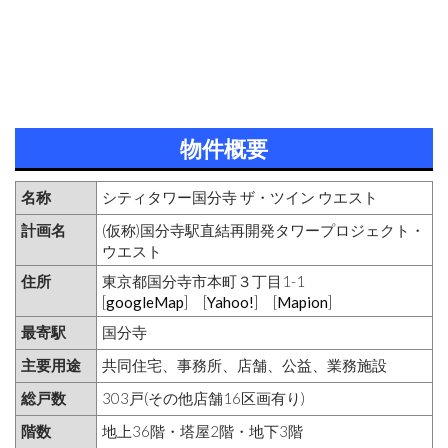
物件概要
名称
シティタワー国分寺 ザ・ツイン ウエスト
計画名
(仮称)国分寺駅直結再開発タワープロジェクト・
ウエスト
住所
東京都国分寺市本町３丁目1-1
[
googleMap
] [
Yahoo!
] [
Mapion
]
最寄駅
国分寺
主要用途
共同住宅、事務所、店舗、公益、業務施設
総戸数
303戸(その他店舗16区画有り)
階数
地上36階・塔屋2階・地下3階