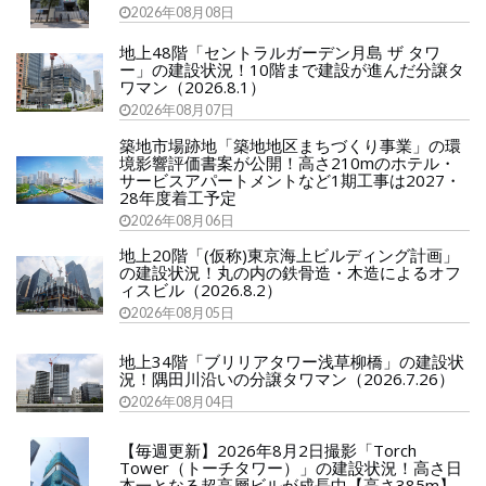
2026年08月08日
地上48階「セントラルガーデン月島 ザ タワ
ー」の建設状況！10階まで建設が進んだ分譲タ
ワマン（2026.8.1）
2026年08月07日
築地市場跡地「築地地区まちづくり事業」の環
境影響評価書案が公開！高さ210mのホテル・
サービスアパートメントなど1期工事は2027・
28年度着工予定
2026年08月06日
地上20階「(仮称)東京海上ビルディング計画」
の建設状況！丸の内の鉄骨造・木造によるオフ
ィスビル（2026.8.2）
2026年08月05日
地上34階「ブリリアタワー浅草柳橋」の建設状
況！隅田川沿いの分譲タワマン（2026.7.26）
2026年08月04日
【毎週更新】2026年8月2日撮影「Torch
Tower（トーチタワー）」の建設状況！高さ日
本一となる超高層ビルが成長中【高さ385m】