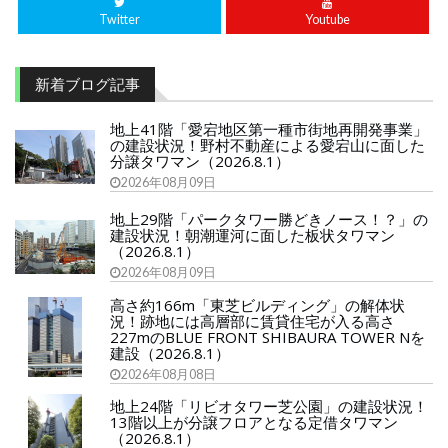
Twitter
Youtube
新着ブログ記事
地上41階「愛宕地区第一種市街地再開発事業」
の建設状況！野村不動産による愛宕山に面した
分譲タワマン（2026.8.1）
2026年08月09日
地上29階「パークタワー勝どきノース！？」の
建設状況！朝潮運河に面した板状タワマン
（2026.8.1）
2026年08月09日
高さ約166m「東芝ビルディング」の解体状
況！跡地には高層部に賃貸住宅が入る高さ
227mのBLUE FRONT SHIBAURA TOWER Nを
建設（2026.8.1）
2026年08月08日
地上24階「リビオタワー芝公園」の建設状況！
13階以上が分譲フロアとなる定借タワマン
（2026.8.1）