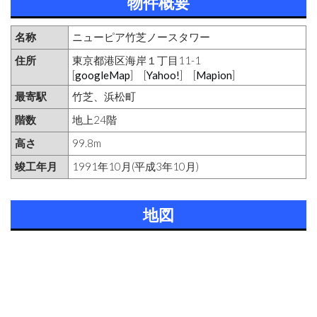
物件概要
名称
ニューピア竹芝ノースタワー
住所
東京都港区海岸１丁目11-1
[
googleMap
] [
Yahoo!
] [
Mapion
]
最寄駅
竹芝、浜松町
階数
地上24階
高さ
99.8m
竣工年月
1991年10月(平成3年10月)
地図