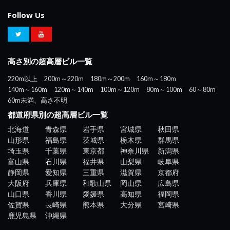
Follow Us
高さ別の超高層ビル一覧
220m以上
200m～220m
180m～200m
160m～180m
140m～160m
120m～140m
100m～120m
80m～100m
60～80m
60m未満、高さ不明
都道府県別の超高層ビル一覧
北海道
青森県
岩手県
宮城県
秋田県
山形県
福島県
茨城県
栃木県
群馬県
埼玉県
千葉県
東京都
神奈川県
新潟県
富山県
石川県
福井県
山梨県
岐阜県
静岡県
愛知県
三重県
滋賀県
京都府
大阪府
兵庫県
和歌山県
岡山県
広島県
山口県
香川県
愛媛県
高知県
福岡県
佐賀県
長崎県
熊本県
大分県
宮崎県
鹿児島県
沖縄県