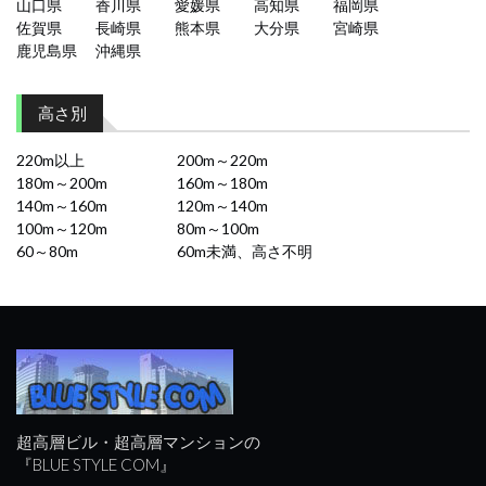
山口県
香川県
愛媛県
高知県
福岡県
佐賀県
長崎県
熊本県
大分県
宮崎県
鹿児島県
沖縄県
高さ別
220m以上
200m～220m
180m～200m
160m～180m
140m～160m
120m～140m
100m～120m
80m～100m
60～80m
60m未満、高さ不明
超高層ビル・超高層マンションの
『BLUE STYLE COM』