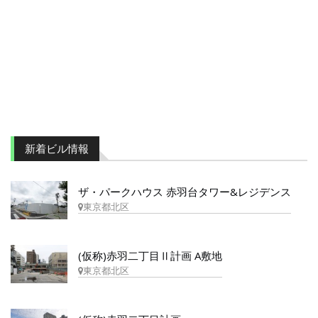
新着ビル情報
ザ・パークハウス 赤羽台タワー&レジデンス
東京都北区
(仮称)赤羽二丁目Ⅱ計画 A敷地
東京都北区