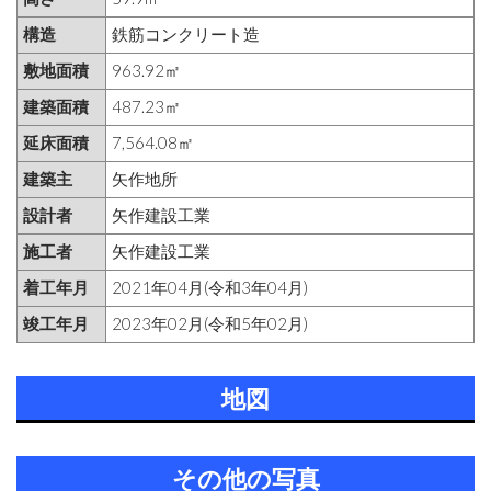
構造
鉄筋コンクリート造
敷地面積
963.92㎡
建築面積
487.23㎡
延床面積
7,564.08㎡
建築主
矢作地所
設計者
矢作建設工業
施工者
矢作建設工業
着工年月
2021年04月(令和3年04月)
竣工年月
2023年02月(令和5年02月)
地図
その他の写真