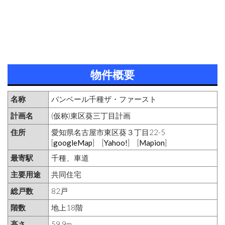
物件概要
名称
バンベール千種ザ・ファースト
計画名
(仮称)東区葵三丁目計画
住所
愛知県名古屋市東区葵３丁目22-5
[
googleMap
] [
Yahoo!
] [
Mapion
]
最寄駅
千種、車道
主要用途
共同住宅
総戸数
82戸
階数
地上18階
高さ
59.9m