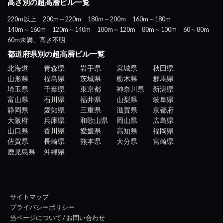
高さ別の超高層ビル一覧
220m以上
200m～220m
180m～200m
160m～180m
140m～160m
120m～140m
100m～120m
80m～100m
60～80m
60m未満、高さ不明
都道府県別の超高層ビル一覧
北海道
青森県
岩手県
宮城県
秋田県
山形県
福島県
茨城県
栃木県
群馬県
埼玉県
千葉県
東京都
神奈川県
新潟県
富山県
石川県
福井県
山梨県
岐阜県
静岡県
愛知県
三重県
滋賀県
京都府
大阪府
兵庫県
和歌山県
岡山県
広島県
山口県
香川県
愛媛県
高知県
福岡県
佐賀県
長崎県
熊本県
大分県
宮崎県
鹿児島県
沖縄県
サイトマップ
プライバシーポリシー
当ページについて / お問い合わせ