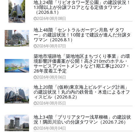
地上24階「リビオタワー芝公園」の建設状況！
13階以上が分譲フロアとなる定借タワマン
（2026.8.1）
2026年08月08日
地上48階「セントラルガーデン月島 ザ タワ
ー」の建設状況！10階まで建設が進んだ分譲タ
ワマン（2026.8.1）
2026年08月07日
築地市場跡地「築地地区まちづくり事業」の環
境影響評価書案が公開！高さ210mのホテル・
サービスアパートメントなど1期工事は2027・
28年度着工予定
2026年08月06日
地上20階「(仮称)東京海上ビルディング計画」
の建設状況！丸の内の鉄骨造・木造によるオフ
ィスビル（2026.8.2）
2026年08月05日
地上34階「ブリリアタワー浅草柳橋」の建設状
況！隅田川沿いの分譲タワマン（2026.7.26）
2026年08月04日