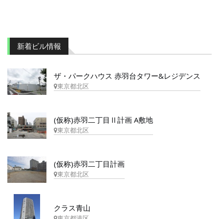
新着ビル情報
ザ・パークハウス 赤羽台タワー&レジデンス
東京都北区
(仮称)赤羽二丁目Ⅱ計画 A敷地
東京都北区
(仮称)赤羽二丁目計画
東京都北区
クラス青山
東京都港区