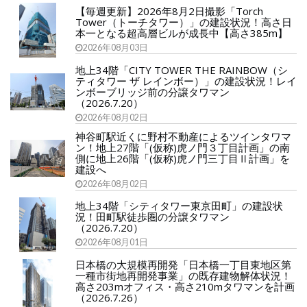
【毎週更新】2026年8月2日撮影「Torch
Tower（トーチタワー）」の建設状況！高さ日
本一となる超高層ビルが成長中【高さ385m】
2026年08月03日
地上34階「CITY TOWER THE RAINBOW（シ
ティタワー ザ レインボー）」の建設状況！レイ
ンボーブリッジ前の分譲タワマン
（2026.7.20）
2026年08月02日
神谷町駅近くに野村不動産によるツインタワマ
ン！地上27階「(仮称)虎ノ門３丁目計画」の南
側に地上26階「(仮称)虎ノ門三丁目Ⅱ計画」を
建設へ
2026年08月02日
地上34階「シティタワー東京田町」の建設状
況！田町駅徒歩圏の分譲タワマン
（2026.7.20）
2026年08月01日
日本橋の大規模再開発「日本橋一丁目東地区第
一種市街地再開発事業」の既存建物解体状況！
高さ203mオフィス・高さ210mタワマンを計画
（2026.7.26）