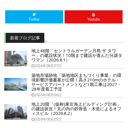
Twitter
Youtube
新着ブログ記事
地上48階「セントラルガーデン月島 ザ タワ
ー」の建設状況！10階まで建設が進んだ分譲タ
ワマン（2026.8.1）
2026年08月07日
築地市場跡地「築地地区まちづくり事業」の環
境影響評価書案が公開！高さ210mのホテル・
サービスアパートメントなど1期工事は2027・
28年度着工予定
2026年08月06日
地上20階「(仮称)東京海上ビルディング計画」
の建設状況！丸の内の鉄骨造・木造によるオフ
ィスビル（2026.8.2）
2026年08月05日