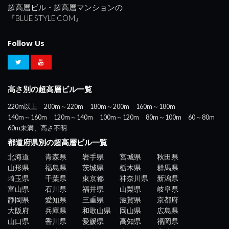
超高層ビル・超高層マンションの
『BLUE STYLE COM』
Follow Us
高さ別の超高層ビル一覧
220m以上
200m～220m
180m～200m
160m～180m
140m～160m
120m～140m
100m～120m
80m～100m
60～80m
60m未満、高さ不明
都道府県別の超高層ビル一覧
北海道
青森県
岩手県
宮城県
秋田県
山形県
福島県
茨城県
栃木県
群馬県
埼玉県
千葉県
東京都
神奈川県
新潟県
富山県
石川県
福井県
山梨県
岐阜県
静岡県
愛知県
三重県
滋賀県
京都府
大阪府
兵庫県
和歌山県
岡山県
広島県
山口県
香川県
愛媛県
高知県
福岡県