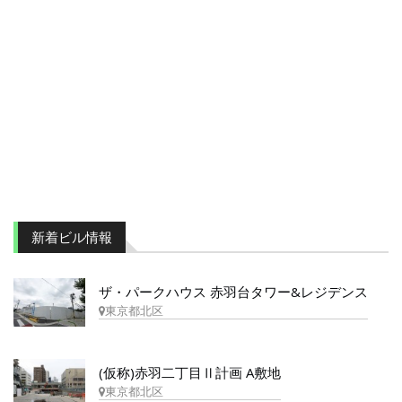
新着ビル情報
ザ・パークハウス 赤羽台タワー&レジデンス
東京都北区
(仮称)赤羽二丁目Ⅱ計画 A敷地
東京都北区