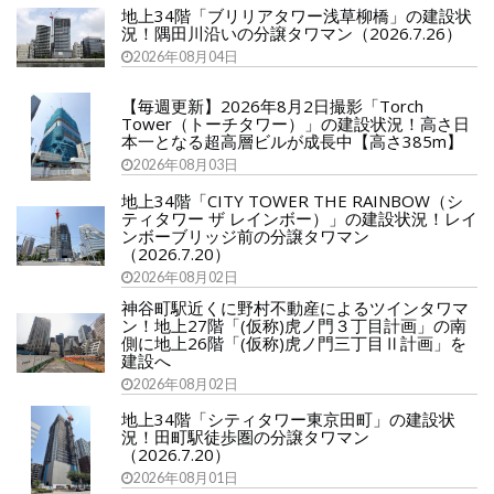
地上34階「ブリリアタワー浅草柳橋」の建設状
況！隅田川沿いの分譲タワマン（2026.7.26）
2026年08月04日
【毎週更新】2026年8月2日撮影「Torch
Tower（トーチタワー）」の建設状況！高さ日
本一となる超高層ビルが成長中【高さ385m】
2026年08月03日
地上34階「CITY TOWER THE RAINBOW（シ
ティタワー ザ レインボー）」の建設状況！レイ
ンボーブリッジ前の分譲タワマン
（2026.7.20）
2026年08月02日
神谷町駅近くに野村不動産によるツインタワマ
ン！地上27階「(仮称)虎ノ門３丁目計画」の南
側に地上26階「(仮称)虎ノ門三丁目Ⅱ計画」を
建設へ
2026年08月02日
地上34階「シティタワー東京田町」の建設状
況！田町駅徒歩圏の分譲タワマン
（2026.7.20）
2026年08月01日