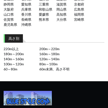
静岡県
愛知県
三重県
滋賀県
京都府
大阪府
兵庫県
和歌山県
岡山県
広島県
山口県
香川県
愛媛県
高知県
福岡県
佐賀県
長崎県
熊本県
大分県
宮崎県
鹿児島県
沖縄県
高さ別
220m以上
200m～220m
180m～200m
160m～180m
140m～160m
120m～140m
100m～120m
80m～100m
60～80m
60m未満、高さ不明