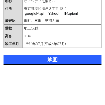
名称
ピアシティ芝浦ビル
住所
東京都港区海岸３丁目18-1
[
googleMap
] [
Yahoo!
] [
Mapion
]
最寄駅
田町、三田、芝浦ふ頭
階数
地上16階
高さ
82m
竣工年月
1994年07月(平成6年07月)
地図