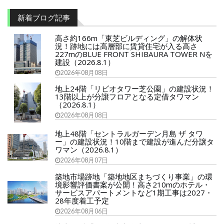
新着ブログ記事
高さ約166m「東芝ビルディング」の解体状
況！跡地には高層部に賃貸住宅が入る高さ
227mのBLUE FRONT SHIBAURA TOWER Nを
建設（2026.8.1）
2026年08月08日
地上24階「リビオタワー芝公園」の建設状況！
13階以上が分譲フロアとなる定借タワマン
（2026.8.1）
2026年08月08日
地上48階「セントラルガーデン月島 ザ タワ
ー」の建設状況！10階まで建設が進んだ分譲タ
ワマン（2026.8.1）
2026年08月07日
築地市場跡地「築地地区まちづくり事業」の環
境影響評価書案が公開！高さ210mのホテル・
サービスアパートメントなど1期工事は2027・
28年度着工予定
2026年08月06日