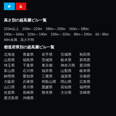
高さ別の超高層ビル一覧
220m以上
200m～220m
180m～200m
160m～180m
140m～160m
120m～140m
100m～120m
80m～100m
60～80m
60m未満、高さ不明
都道府県別の超高層ビル一覧
北海道
青森県
岩手県
宮城県
秋田県
山形県
福島県
茨城県
栃木県
群馬県
埼玉県
千葉県
東京都
神奈川県
新潟県
富山県
石川県
福井県
山梨県
岐阜県
静岡県
愛知県
三重県
滋賀県
京都府
大阪府
兵庫県
和歌山県
岡山県
広島県
山口県
香川県
愛媛県
高知県
福岡県
佐賀県
長崎県
熊本県
大分県
宮崎県
鹿児島県
沖縄県