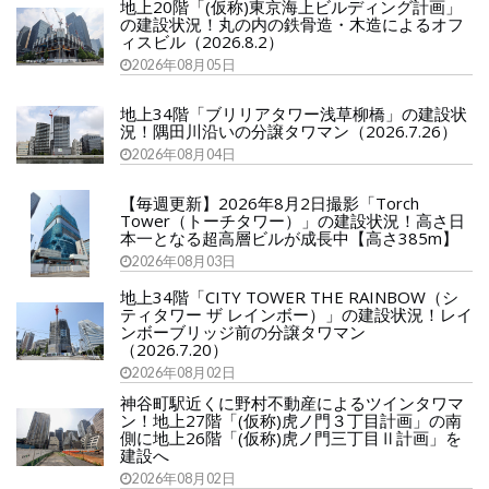
地上20階「(仮称)東京海上ビルディング計画」
の建設状況！丸の内の鉄骨造・木造によるオフ
ィスビル（2026.8.2）
2026年08月05日
地上34階「ブリリアタワー浅草柳橋」の建設状
況！隅田川沿いの分譲タワマン（2026.7.26）
2026年08月04日
【毎週更新】2026年8月2日撮影「Torch
Tower（トーチタワー）」の建設状況！高さ日
本一となる超高層ビルが成長中【高さ385m】
2026年08月03日
地上34階「CITY TOWER THE RAINBOW（シ
ティタワー ザ レインボー）」の建設状況！レイ
ンボーブリッジ前の分譲タワマン
（2026.7.20）
2026年08月02日
神谷町駅近くに野村不動産によるツインタワマ
ン！地上27階「(仮称)虎ノ門３丁目計画」の南
側に地上26階「(仮称)虎ノ門三丁目Ⅱ計画」を
建設へ
2026年08月02日