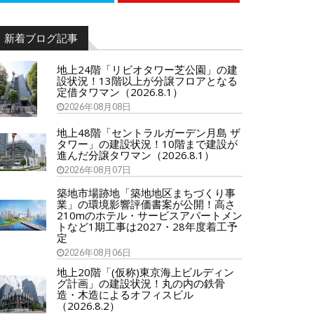
新着ブログ記事
地上24階「リビオタワー芝公園」の建
設状況！13階以上が分譲フロアとなる
定借タワマン（2026.8.1）
2026年08月08日
地上48階「セントラルガーデン月島 ザ
タワー」の建設状況！10階まで建設が
進んだ分譲タワマン（2026.8.1）
2026年08月07日
築地市場跡地「築地地区まちづくり事
業」の環境影響評価書案が公開！高さ
210mのホテル・サービスアパートメン
トなど1期工事は2027・28年度着工予
定
2026年08月06日
地上20階「(仮称)東京海上ビルディン
グ計画」の建設状況！丸の内の鉄骨
造・木造によるオフィスビル
（2026.8.2）