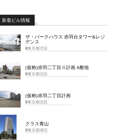
新着ビル情報
ザ・パークハウス 赤羽台タワー&レジ
デンス
東京都北区
(仮称)赤羽二丁目Ⅱ計画 A敷地
東京都北区
(仮称)赤羽二丁目計画
東京都北区
クラス青山
東京都港区