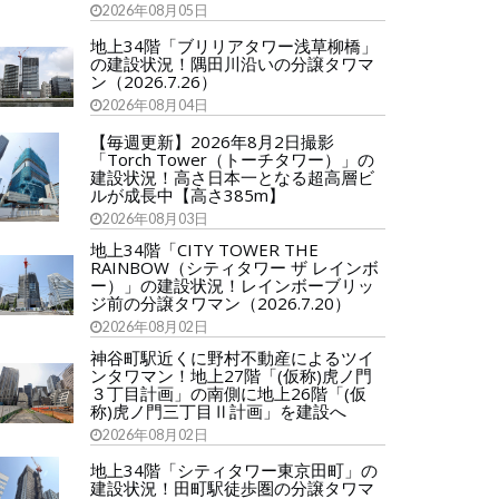
2026年08月05日
地上34階「ブリリアタワー浅草柳橋」
の建設状況！隅田川沿いの分譲タワマ
ン（2026.7.26）
2026年08月04日
【毎週更新】2026年8月2日撮影
「Torch Tower（トーチタワー）」の
建設状況！高さ日本一となる超高層ビ
ルが成長中【高さ385m】
2026年08月03日
地上34階「CITY TOWER THE
RAINBOW（シティタワー ザ レインボ
ー）」の建設状況！レインボーブリッ
ジ前の分譲タワマン（2026.7.20）
2026年08月02日
神谷町駅近くに野村不動産によるツイ
ンタワマン！地上27階「(仮称)虎ノ門
３丁目計画」の南側に地上26階「(仮
称)虎ノ門三丁目Ⅱ計画」を建設へ
2026年08月02日
地上34階「シティタワー東京田町」の
建設状況！田町駅徒歩圏の分譲タワマ