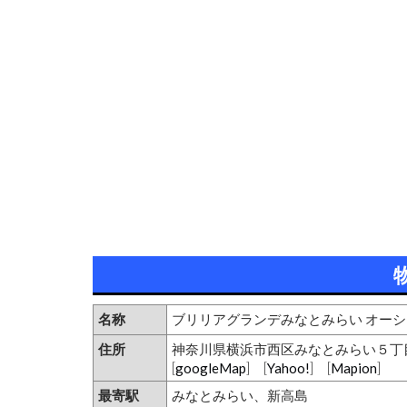
名称
ブリリアグランデみなとみらい オー
住所
神奈川県横浜市西区みなとみらい５丁
[
googleMap
] [
Yahoo!
] [
Mapion
]
最寄駅
みなとみらい、新高島