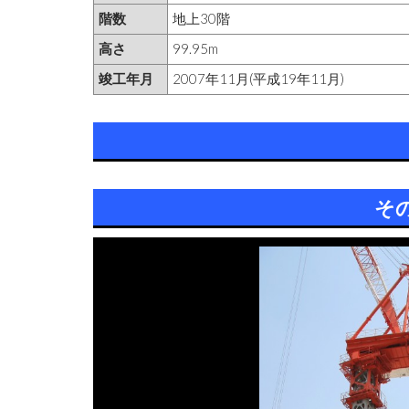
階数
地上30階
高さ
99.95m
竣工年月
2007年11月(平成19年11月)
そ