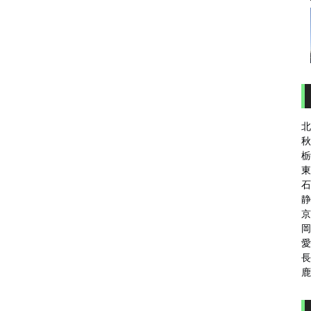
北
秋
栃
東
石
静
京
岡
愛
長
鹿