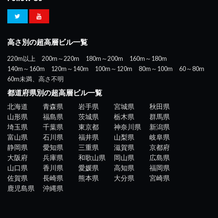
高さ別の超高層ビル一覧
220m以上
200m～220m
180m～200m
160m～180m
140m～160m
120m～140m
100m～120m
80m～100m
60～80m
60m未満、高さ不明
都道府県別の超高層ビル一覧
北海道
青森県
岩手県
宮城県
秋田県
山形県
福島県
茨城県
栃木県
群馬県
埼玉県
千葉県
東京都
神奈川県
新潟県
富山県
石川県
福井県
山梨県
岐阜県
静岡県
愛知県
三重県
滋賀県
京都府
大阪府
兵庫県
和歌山県
岡山県
広島県
山口県
香川県
愛媛県
高知県
福岡県
佐賀県
長崎県
熊本県
大分県
宮崎県
鹿児島県
沖縄県