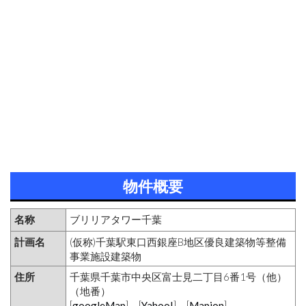
物件概要
名称
ブリリアタワー千葉
計画名
(仮称)千葉駅東口西銀座B地区優良建築物等整備
事業施設建築物
住所
千葉県千葉市中央区富士見二丁目6番1号（他）
（地番）
[
googleMap
] [
Yahoo!
] [
Mapion
]