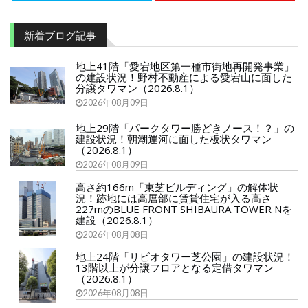
新着ブログ記事
地上41階「愛宕地区第一種市街地再開発事業」
の建設状況！野村不動産による愛宕山に面した
分譲タワマン（2026.8.1）
2026年08月09日
地上29階「パークタワー勝どきノース！？」の
建設状況！朝潮運河に面した板状タワマン
（2026.8.1）
2026年08月09日
高さ約166m「東芝ビルディング」の解体状
況！跡地には高層部に賃貸住宅が入る高さ
227mのBLUE FRONT SHIBAURA TOWER Nを
建設（2026.8.1）
2026年08月08日
地上24階「リビオタワー芝公園」の建設状況！
13階以上が分譲フロアとなる定借タワマン
（2026.8.1）
2026年08月08日