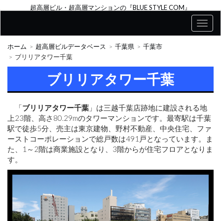
超高層ビル・超高層マンションの『BLUE STYLE COM』
ホーム
超高層ビルデータベース
千葉県
千葉市
ブリリアタワー千葉
ブリリアタワー千葉
「
ブリリアタワー千葉
」は三越千葉店跡地に建設される地
上23階、高さ80.29mのタワーマンションです。最寄駅は千葉
駅で徒歩5分、売主は東京建物、野村不動産、中央住宅、ファ
ーストコーポレーションで総戸数は491戸となっています。ま
た、1～2階は商業施設となり、3階からが住宅フロアとなりま
す。