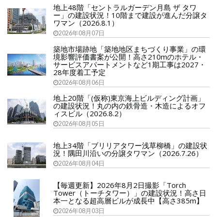
地上48階「セントラルガーデン月島 ザ タワ
ー」の建設状況！10階まで建設が進んだ分譲タ
ワマン（2026.8.1）
2026年08月07日
築地市場跡地「築地地区まちづくり事業」の環
境影響評価書案が公開！高さ210mのホテル・
サービスアパートメントなど1期工事は2027・
28年度着工予定
2026年08月06日
地上20階「(仮称)東京海上ビルディング計画」
の建設状況！丸の内の鉄骨造・木造によるオフ
ィスビル（2026.8.2）
2026年08月05日
地上34階「ブリリアタワー浅草柳橋」の建設状
況！隅田川沿いの分譲タワマン（2026.7.26）
2026年08月04日
【毎週更新】2026年8月2日撮影「Torch
Tower（トーチタワー）」の建設状況！高さ日
本一となる超高層ビルが成長中【高さ385m】
2026年08月03日