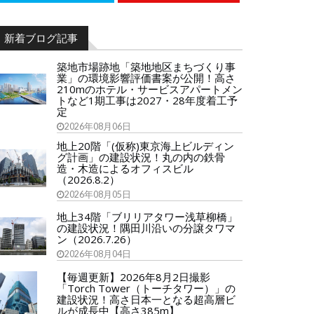
新着ブログ記事
築地市場跡地「築地地区まちづくり事
業」の環境影響評価書案が公開！高さ
210mのホテル・サービスアパートメン
トなど1期工事は2027・28年度着工予
定
2026年08月06日
地上20階「(仮称)東京海上ビルディン
グ計画」の建設状況！丸の内の鉄骨
造・木造によるオフィスビル
（2026.8.2）
2026年08月05日
地上34階「ブリリアタワー浅草柳橋」
の建設状況！隅田川沿いの分譲タワマ
ン（2026.7.26）
2026年08月04日
【毎週更新】2026年8月2日撮影
「Torch Tower（トーチタワー）」の
建設状況！高さ日本一となる超高層ビ
ルが成長中【高さ385m】