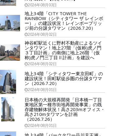
2026年08月03日
地上34階「CITY TOWER THE
RAINBOW（シティタワー ザ レインボ
ー）」の建設状況！レインボーブリッ
ジ前の分譲タワマン（2026.7.20）
2026年08月02日
神谷町駅近くに野村不動産によるツイ
ンタワマン！地上27階「(仮称)虎ノ門
３丁目計画」の南側に地上26階「(仮
称)虎ノ門三丁目Ⅱ計画」を建設へ
2026年08月02日
地上34階「シティタワー東京田町」の
建設状況！田町駅徒歩圏の分譲タワマ
ン（2026.7.20）
2026年08月01日
日本橋の大規模再開発「日本橋一丁目
東地区第一種市街地再開発事業」の既
存建物解体状況！高さ203mオフィス・
高さ210mタワマンを計画
（2026.7.26）
2026年08月01日
地上34階「パークタワー品川天王洲」