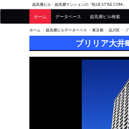
超高層ビル・超高層マンションの『BLUE STYLE COM』
ホーム
データベース
超高層ビル検索
ホーム
超高層ビルデータベース
東京都
品川区
ブ
ブリリア大井