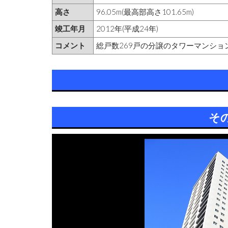
高さ
96.05m(最高部高さ101.65m)
竣工年月
2012年(平成24年)
コメント
総戸数269戸の分譲のタワーマンショ
そ