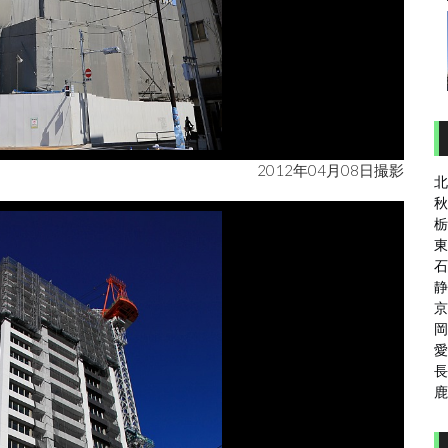
2012年04月08日撮影
北
秋
栃
東
石
静
京
岡
愛
長
鹿