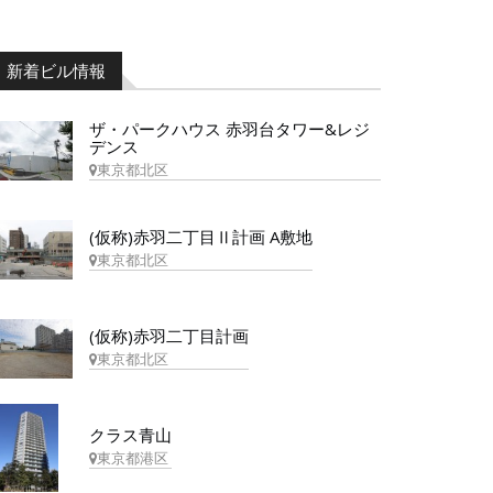
新着ビル情報
ザ・パークハウス 赤羽台タワー&レジ
デンス
東京都北区
(仮称)赤羽二丁目Ⅱ計画 A敷地
東京都北区
(仮称)赤羽二丁目計画
東京都北区
クラス青山
東京都港区