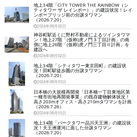
地上34階「CITY TOWER THE RAINBOW（シ
ティタワー ザ レインボー）」の建設状況！レイ
ンボーブリッジ前の分譲タワマン
（2026.7.20）
2026年08月02日
神谷町駅近くに野村不動産によるツインタワマ
ン！地上27階「(仮称)虎ノ門３丁目計画」の南
側に地上26階「(仮称)虎ノ門三丁目Ⅱ計画」を
建設へ
2026年08月02日
地上34階「シティタワー東京田町」の建設状
況！田町駅徒歩圏の分譲タワマン
（2026.7.20）
2026年08月01日
日本橋の大規模再開発「日本橋一丁目東地区第
一種市街地再開発事業」の既存建物解体状況！
高さ203mオフィス・高さ210mタワマンを計画
（2026.7.26）
2026年08月01日
地上34階「パークタワー品川天王洲」の建設状
況！天王洲運河に面した分譲タワマン
（2026.7.20）