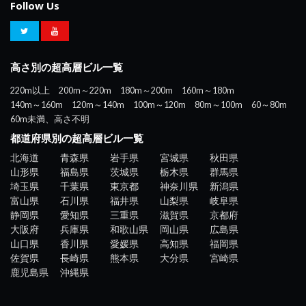
Follow Us
高さ別の超高層ビル一覧
220m以上
200m～220m
180m～200m
160m～180m
140m～160m
120m～140m
100m～120m
80m～100m
60～80m
60m未満、高さ不明
都道府県別の超高層ビル一覧
北海道
青森県
岩手県
宮城県
秋田県
山形県
福島県
茨城県
栃木県
群馬県
埼玉県
千葉県
東京都
神奈川県
新潟県
富山県
石川県
福井県
山梨県
岐阜県
静岡県
愛知県
三重県
滋賀県
京都府
大阪府
兵庫県
和歌山県
岡山県
広島県
山口県
香川県
愛媛県
高知県
福岡県
佐賀県
長崎県
熊本県
大分県
宮崎県
鹿児島県
沖縄県