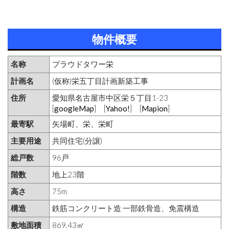
物件概要
名称
プラウドタワー栄
計画名
(仮称)栄五丁目計画新築工事
住所
愛知県名古屋市中区栄５丁目1-23
[
googleMap
] [
Yahoo!
] [
Mapion
]
最寄駅
矢場町、栄、栄町
主要用途
共同住宅(分譲)
総戸数
96戸
階数
地上23階
高さ
75m
構造
鉄筋コンクリート造 一部鉄骨造、免震構造
敷地面積
869.43㎡