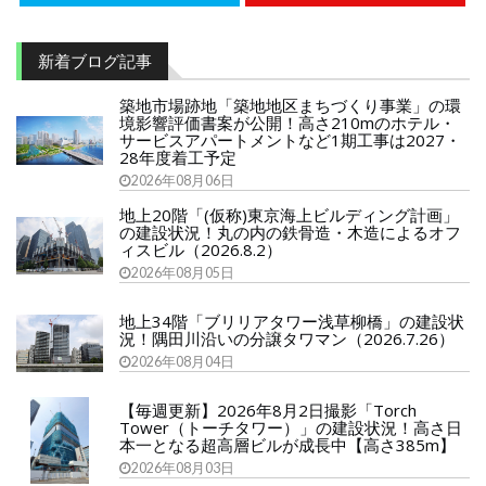
新着ブログ記事
築地市場跡地「築地地区まちづくり事業」の環
境影響評価書案が公開！高さ210mのホテル・
サービスアパートメントなど1期工事は2027・
28年度着工予定
2026年08月06日
地上20階「(仮称)東京海上ビルディング計画」
の建設状況！丸の内の鉄骨造・木造によるオフ
ィスビル（2026.8.2）
2026年08月05日
地上34階「ブリリアタワー浅草柳橋」の建設状
況！隅田川沿いの分譲タワマン（2026.7.26）
2026年08月04日
【毎週更新】2026年8月2日撮影「Torch
Tower（トーチタワー）」の建設状況！高さ日
本一となる超高層ビルが成長中【高さ385m】
2026年08月03日