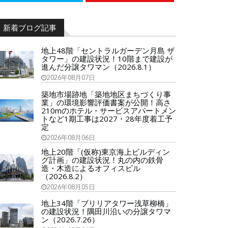
新着ブログ記事
地上48階「セントラルガーデン月島 ザ
タワー」の建設状況！10階まで建設が
進んだ分譲タワマン（2026.8.1）
2026年08月07日
築地市場跡地「築地地区まちづくり事
業」の環境影響評価書案が公開！高さ
210mのホテル・サービスアパートメン
トなど1期工事は2027・28年度着工予
定
2026年08月06日
地上20階「(仮称)東京海上ビルディン
グ計画」の建設状況！丸の内の鉄骨
造・木造によるオフィスビル
（2026.8.2）
2026年08月05日
地上34階「ブリリアタワー浅草柳橋」
の建設状況！隅田川沿いの分譲タワマ
ン（2026.7.26）