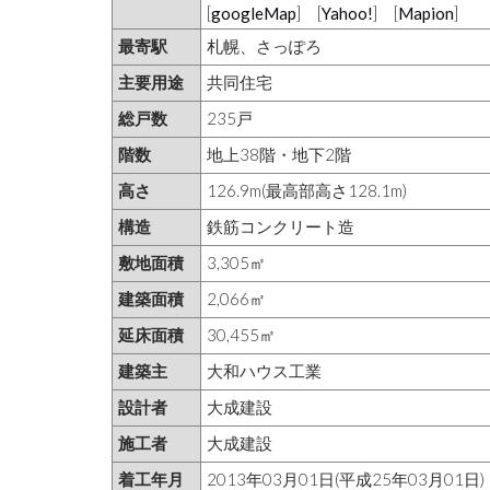
[
googleMap
] [
Yahoo!
] [
Mapion
]
最寄駅
札幌、さっぽろ
主要用途
共同住宅
総戸数
235戸
階数
地上38階・地下2階
高さ
126.9m(最高部高さ128.1m)
構造
鉄筋コンクリート造
敷地面積
3,305㎡
建築面積
2,066㎡
延床面積
30,455㎡
建築主
大和ハウス工業
設計者
大成建設
施工者
大成建設
着工年月
2013年03月01日(平成25年03月01日)