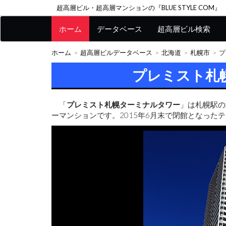
超高層ビル・超高層マンションの『BLUE STYLE COM』
ホーム
データベース
超高層ビル検索
ホーム
超高層ビルデータベース
北海道
札幌市
プ
プレミスト札
「
プレミスト札幌ターミナルタワー
」は札幌駅の
ーマンションです。2015年6月末で閉館となった