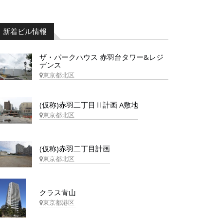
新着ビル情報
ザ・パークハウス 赤羽台タワー&レジ
デンス
東京都北区
(仮称)赤羽二丁目Ⅱ計画 A敷地
東京都北区
(仮称)赤羽二丁目計画
東京都北区
クラス青山
東京都港区