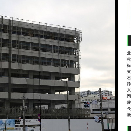
北
秋
栃
東
石
静
京
岡
愛
長
鹿