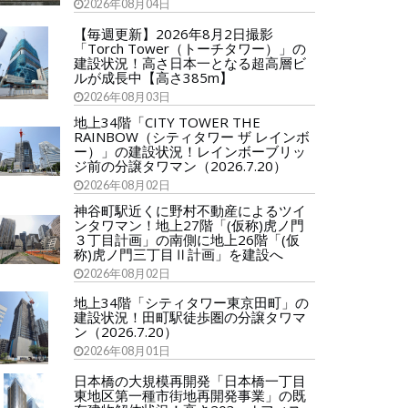
2026年08月04日
【毎週更新】2026年8月2日撮影
「Torch Tower（トーチタワー）」の
建設状況！高さ日本一となる超高層ビ
ルが成長中【高さ385m】
2026年08月03日
地上34階「CITY TOWER THE
RAINBOW（シティタワー ザ レインボ
ー）」の建設状況！レインボーブリッ
ジ前の分譲タワマン（2026.7.20）
2026年08月02日
神谷町駅近くに野村不動産によるツイ
ンタワマン！地上27階「(仮称)虎ノ門
３丁目計画」の南側に地上26階「(仮
称)虎ノ門三丁目Ⅱ計画」を建設へ
2026年08月02日
地上34階「シティタワー東京田町」の
建設状況！田町駅徒歩圏の分譲タワマ
ン（2026.7.20）
2026年08月01日
日本橋の大規模再開発「日本橋一丁目
東地区第一種市街地再開発事業」の既