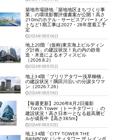
築地市場跡地「築地地区まちづくり事
業」の環境影響評価書案が公開！高さ
210mのホテル・サービスアパートメン
トなど1期工事は2027・28年度着工予
定
2026年08月06日
地上20階「(仮称)東京海上ビルディン
グ計画」の建設状況！丸の内の鉄骨
造・木造によるオフィスビル
（2026.8.2）
2026年08月05日
地上34階「ブリリアタワー浅草柳橋」
の建設状況！隅田川沿いの分譲タワマ
ン（2026.7.26）
2026年08月04日
【毎週更新】2026年8月2日撮影
「Torch Tower（トーチタワー）」の
建設状況！高さ日本一となる超高層ビ
ルが成長中【高さ385m】
2026年08月03日
地上34階「CITY TOWER THE
RAINBOW（シティタワー ザ レインボ