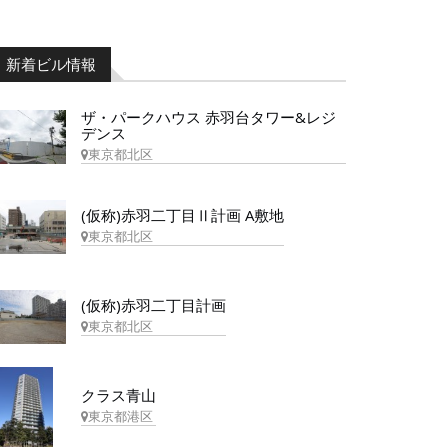
新着ビル情報
ザ・パークハウス 赤羽台タワー&レジ
デンス
東京都北区
(仮称)赤羽二丁目Ⅱ計画 A敷地
東京都北区
(仮称)赤羽二丁目計画
東京都北区
クラス青山
東京都港区