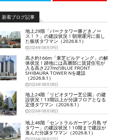
新着ブログ記事
地上29階「パークタワー勝どきノー
ス！？」の建設状況！朝潮運河に面し
た板状タワマン（2026.8.1）
2026年08月09日
高さ約166m「東芝ビルディング」の解
体状況！跡地には高層部に賃貸住宅が
入る高さ227mのBLUE FRONT
SHIBAURA TOWER Nを建設
（2026.8.1）
2026年08月08日
地上24階「リビオタワー芝公園」の建
設状況！13階以上が分譲フロアとなる
定借タワマン（2026.8.1）
2026年08月08日
地上48階「セントラルガーデン月島 ザ
タワー」の建設状況！10階まで建設が
進んだ分譲タワマン（2026.8.1）
2026年08月07日