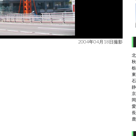
2004年04月18日撮影
北
秋
栃
東
石
静
京
岡
愛
長
鹿