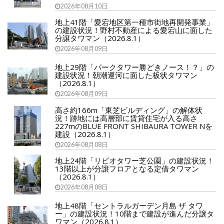
2026年08月10日
地上41階「愛宕地区第一種市街地再開発事業」
の建設状況！野村不動産による愛宕山に面した
分譲タワマン（2026.8.1）
2026年08月09日
地上29階「パークタワー勝どきノース！？」の
建設状況！朝潮運河に面した板状タワマン
（2026.8.1）
2026年08月09日
高さ約166m「東芝ビルディング」の解体状
況！跡地には高層部に賃貸住宅が入る高さ
227mのBLUE FRONT SHIBAURA TOWER Nを
建設（2026.8.1）
2026年08月08日
地上24階「リビオタワー芝公園」の建設状況！
13階以上が分譲フロアとなる定借タワマン
（2026.8.1）
2026年08月08日
地上48階「セントラルガーデン月島 ザ タワ
ー」の建設状況！10階まで建設が進んだ分譲タ
ワマン（2026.8.1）