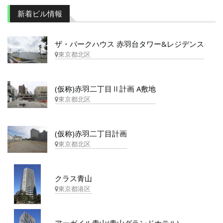
新着ビル情報
ザ・パークハウス 赤羽台タワー&レジデンス
東京都北区
(仮称)赤羽二丁目Ⅱ計画 A敷地
東京都北区
(仮称)赤羽二丁目計画
東京都北区
クラス青山
東京都港区