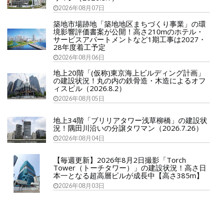
2026年08月07日
築地市場跡地「築地地区まちづくり事業」の環
境影響評価書案が公開！高さ210mのホテル・
サービスアパートメントなど1期工事は2027・
28年度着工予定
2026年08月06日
地上20階「(仮称)東京海上ビルディング計画」
の建設状況！丸の内の鉄骨造・木造によるオフ
ィスビル（2026.8.2）
2026年08月05日
地上34階「ブリリアタワー浅草柳橋」の建設状
況！隅田川沿いの分譲タワマン（2026.7.26）
2026年08月04日
【毎週更新】2026年8月2日撮影「Torch
Tower（トーチタワー）」の建設状況！高さ日
本一となる超高層ビルが成長中【高さ385m】
2026年08月03日