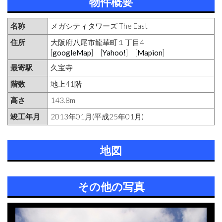
物件概要
名称
メガシティタワーズ The East
住所
大阪府八尾市龍華町１丁目4
[
googleMap
] [
Yahoo!
] [
Mapion
]
最寄駅
久宝寺
階数
地上41階
高さ
143.8m
竣工年月
2013年01月(平成25年01月)
地図
その他の写真