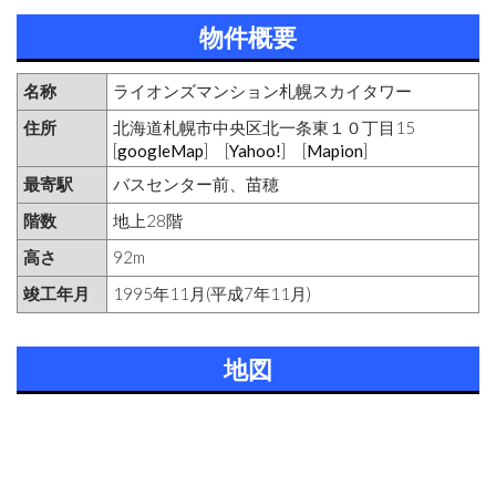
物件概要
名称
ライオンズマンション札幌スカイタワー
住所
北海道札幌市中央区北一条東１０丁目15
[
googleMap
] [
Yahoo!
] [
Mapion
]
最寄駅
バスセンター前、苗穂
階数
地上28階
高さ
92m
竣工年月
1995年11月(平成7年11月)
地図