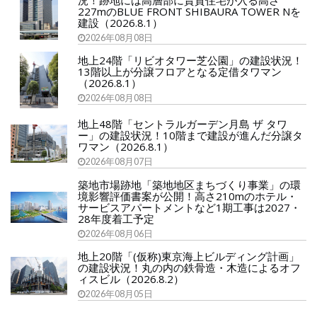
況！跡地には高層部に賃貸住宅が入る高さ
227mのBLUE FRONT SHIBAURA TOWER Nを
建設（2026.8.1）
2026年08月08日
地上24階「リビオタワー芝公園」の建設状況！
13階以上が分譲フロアとなる定借タワマン
（2026.8.1）
2026年08月08日
地上48階「セントラルガーデン月島 ザ タワ
ー」の建設状況！10階まで建設が進んだ分譲タ
ワマン（2026.8.1）
2026年08月07日
築地市場跡地「築地地区まちづくり事業」の環
境影響評価書案が公開！高さ210mのホテル・
サービスアパートメントなど1期工事は2027・
28年度着工予定
2026年08月06日
地上20階「(仮称)東京海上ビルディング計画」
の建設状況！丸の内の鉄骨造・木造によるオフ
ィスビル（2026.8.2）
2026年08月05日