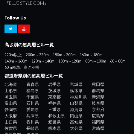
『BLUE STYLE COM』
Follow Us
高さ別の超高層ビル一覧
220m以上
200m～220m
180m～200m
160m～180m
140m～160m
120m～140m
100m～120m
80m～100m
60～80m
60m未満、高さ不明
都道府県別の超高層ビル一覧
北海道
青森県
岩手県
宮城県
秋田県
山形県
福島県
茨城県
栃木県
群馬県
埼玉県
千葉県
東京都
神奈川県
新潟県
富山県
石川県
福井県
山梨県
岐阜県
静岡県
愛知県
三重県
滋賀県
京都府
大阪府
兵庫県
和歌山県
岡山県
広島県
山口県
香川県
愛媛県
高知県
福岡県
佐賀県
長崎県
熊本県
大分県
宮崎県