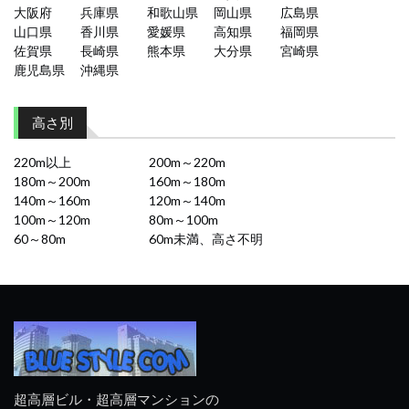
大阪府
兵庫県
和歌山県
岡山県
広島県
山口県
香川県
愛媛県
高知県
福岡県
佐賀県
長崎県
熊本県
大分県
宮崎県
鹿児島県
沖縄県
高さ別
220m以上
200m～220m
180m～200m
160m～180m
140m～160m
120m～140m
100m～120m
80m～100m
60～80m
60m未満、高さ不明
超高層ビル・超高層マンションの