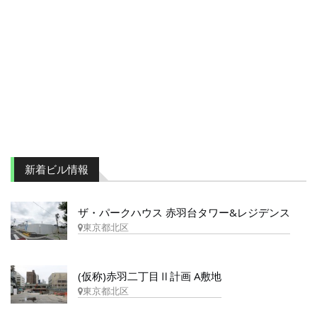
新着ビル情報
ザ・パークハウス 赤羽台タワー&レジデンス
東京都北区
(仮称)赤羽二丁目Ⅱ計画 A敷地
東京都北区