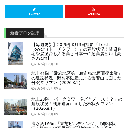
Twitter
Youtube
新着ブログ記事
【毎週更新】2026年8月9日撮影「Torch
Tower（トーチタワー）」の建設状況！賃貸住
宅や展望台も入る高さ日本一の超高層ビル【高
さ385m】
2026年08月10日
地上41階「愛宕地区第一種市街地再開発事業」
の建設状況！野村不動産による愛宕山に面した
分譲タワマン（2026.8.1）
2026年08月09日
地上29階「パークタワー勝どきノース！？」の
建設状況！朝潮運河に面した板状タワマン
（2026.8.1）
2026年08月09日
高さ約166m「東芝ビルディング」の解体状