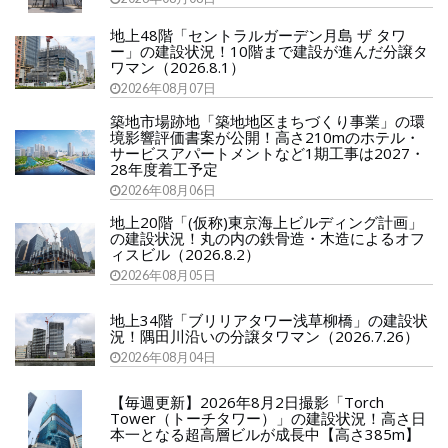
地上48階「セントラルガーデン月島 ザ タワ
ー」の建設状況！10階まで建設が進んだ分譲タ
ワマン（2026.8.1）
2026年08月07日
築地市場跡地「築地地区まちづくり事業」の環
境影響評価書案が公開！高さ210mのホテル・
サービスアパートメントなど1期工事は2027・
28年度着工予定
2026年08月06日
地上20階「(仮称)東京海上ビルディング計画」
の建設状況！丸の内の鉄骨造・木造によるオフ
ィスビル（2026.8.2）
2026年08月05日
地上34階「ブリリアタワー浅草柳橋」の建設状
況！隅田川沿いの分譲タワマン（2026.7.26）
2026年08月04日
【毎週更新】2026年8月2日撮影「Torch
Tower（トーチタワー）」の建設状況！高さ日
本一となる超高層ビルが成長中【高さ385m】