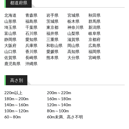
都道府県
北海道
青森県
岩手県
宮城県
秋田県
山形県
福島県
茨城県
栃木県
群馬県
埼玉県
千葉県
東京都
神奈川県
新潟県
富山県
石川県
福井県
山梨県
岐阜県
静岡県
愛知県
三重県
滋賀県
京都府
大阪府
兵庫県
和歌山県
岡山県
広島県
山口県
香川県
愛媛県
高知県
福岡県
佐賀県
長崎県
熊本県
大分県
宮崎県
鹿児島県
沖縄県
高さ別
220m以上
200m～220m
180m～200m
160m～180m
140m～160m
120m～140m
100m～120m
80m～100m
60～80m
60m未満、高さ不明