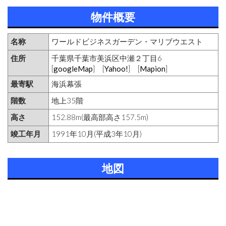
物件概要
名称
ワールドビジネスガーデン・マリブウエスト
住所
千葉県千葉市美浜区中瀬２丁目6
[
googleMap
] [
Yahoo!
] [
Mapion
]
最寄駅
海浜幕張
階数
地上35階
高さ
152.88m(最高部高さ157.5m)
竣工年月
1991年10月(平成3年10月)
地図