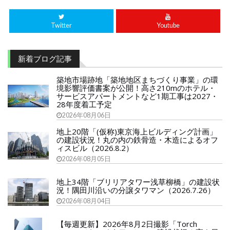
Twitter
Youtube
新着ブログ記事
築地市場跡地「築地地区まちづくり事業」の環
境影響評価書案が公開！高さ210mのホテル・
サービスアパートメントなど1期工事は2027・
28年度着工予定
2026年08月06日
地上20階「(仮称)東京海上ビルディング計画」
の建設状況！丸の内の鉄骨造・木造によるオフ
ィスビル（2026.8.2）
2026年08月05日
地上34階「ブリリアタワー浅草柳橋」の建設状
況！隅田川沿いの分譲タワマン（2026.7.26）
2026年08月04日
【毎週更新】2026年8月2日撮影「Torch