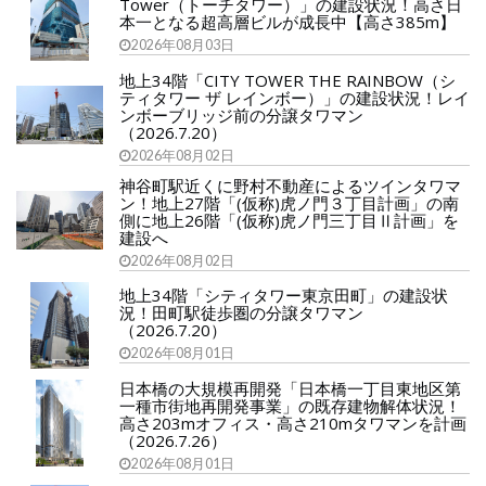
Tower（トーチタワー）」の建設状況！高さ日
本一となる超高層ビルが成長中【高さ385m】
2026年08月03日
地上34階「CITY TOWER THE RAINBOW（シ
ティタワー ザ レインボー）」の建設状況！レイ
ンボーブリッジ前の分譲タワマン
（2026.7.20）
2026年08月02日
神谷町駅近くに野村不動産によるツインタワマ
ン！地上27階「(仮称)虎ノ門３丁目計画」の南
側に地上26階「(仮称)虎ノ門三丁目Ⅱ計画」を
建設へ
2026年08月02日
地上34階「シティタワー東京田町」の建設状
況！田町駅徒歩圏の分譲タワマン
（2026.7.20）
2026年08月01日
日本橋の大規模再開発「日本橋一丁目東地区第
一種市街地再開発事業」の既存建物解体状況！
高さ203mオフィス・高さ210mタワマンを計画
（2026.7.26）
2026年08月01日