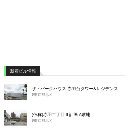
新着ビル情報
ザ・パークハウス 赤羽台タワー&レジデンス
東京都北区
(仮称)赤羽二丁目Ⅱ計画 A敷地
東京都北区