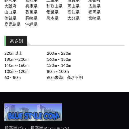
大阪府
兵庫県
和歌山県
岡山県
広島県
山口県
香川県
愛媛県
高知県
福岡県
佐賀県
長崎県
熊本県
大分県
宮崎県
鹿児島県
沖縄県
高さ別
220m以上
200m～220m
180m～200m
160m～180m
140m～160m
120m～140m
100m～120m
80m～100m
60～80m
60m未満、高さ不明
超高層ビル・超高層マンションの