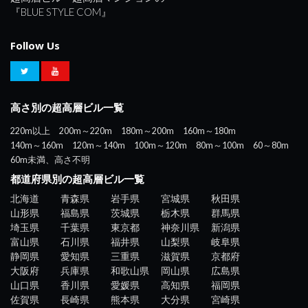
『BLUE STYLE COM』
Follow Us
高さ別の超高層ビル一覧
220m以上
200m～220m
180m～200m
160m～180m
140m～160m
120m～140m
100m～120m
80m～100m
60～80m
60m未満、高さ不明
都道府県別の超高層ビル一覧
北海道
青森県
岩手県
宮城県
秋田県
山形県
福島県
茨城県
栃木県
群馬県
埼玉県
千葉県
東京都
神奈川県
新潟県
富山県
石川県
福井県
山梨県
岐阜県
静岡県
愛知県
三重県
滋賀県
京都府
大阪府
兵庫県
和歌山県
岡山県
広島県
山口県
香川県
愛媛県
高知県
福岡県
佐賀県
長崎県
熊本県
大分県
宮崎県