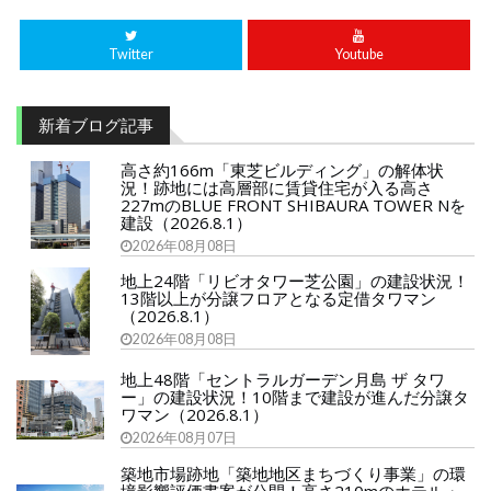
Twitter
Youtube
新着ブログ記事
高さ約166m「東芝ビルディング」の解体状
況！跡地には高層部に賃貸住宅が入る高さ
227mのBLUE FRONT SHIBAURA TOWER Nを
建設（2026.8.1）
2026年08月08日
地上24階「リビオタワー芝公園」の建設状況！
13階以上が分譲フロアとなる定借タワマン
（2026.8.1）
2026年08月08日
地上48階「セントラルガーデン月島 ザ タワ
ー」の建設状況！10階まで建設が進んだ分譲タ
ワマン（2026.8.1）
2026年08月07日
築地市場跡地「築地地区まちづくり事業」の環