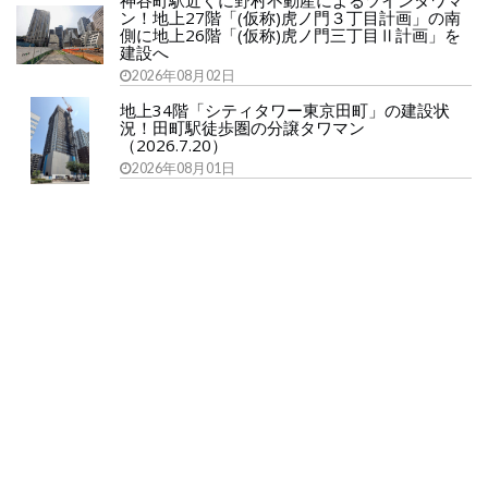
神谷町駅近くに野村不動産によるツインタワマ
ン！地上27階「(仮称)虎ノ門３丁目計画」の南
側に地上26階「(仮称)虎ノ門三丁目Ⅱ計画」を
建設へ
2026年08月02日
地上34階「シティタワー東京田町」の建設状
況！田町駅徒歩圏の分譲タワマン
（2026.7.20）
2026年08月01日