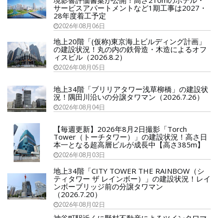
境影響評価書案が公開！高さ210mのホテル・
サービスアパートメントなど1期工事は2027・
28年度着工予定
2026年08月06日
地上20階「(仮称)東京海上ビルディング計画」
の建設状況！丸の内の鉄骨造・木造によるオフ
ィスビル（2026.8.2）
2026年08月05日
地上34階「ブリリアタワー浅草柳橋」の建設状
況！隅田川沿いの分譲タワマン（2026.7.26）
2026年08月04日
【毎週更新】2026年8月2日撮影「Torch
Tower（トーチタワー）」の建設状況！高さ日
本一となる超高層ビルが成長中【高さ385m】
2026年08月03日
地上34階「CITY TOWER THE RAINBOW（シ
ティタワー ザ レインボー）」の建設状況！レイ
ンボーブリッジ前の分譲タワマン
（2026.7.20）
2026年08月02日