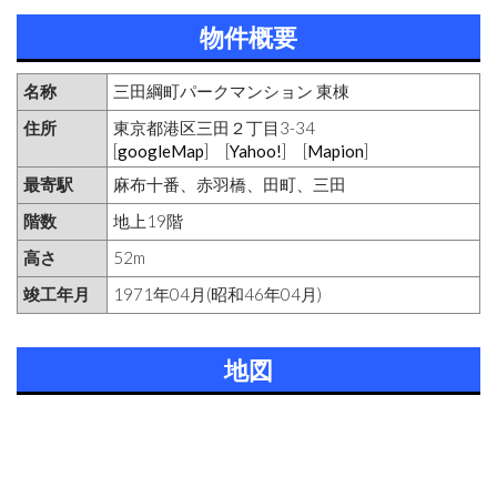
物件概要
名称
三田綱町パークマンション 東棟
住所
東京都港区三田２丁目3-34
[
googleMap
] [
Yahoo!
] [
Mapion
]
最寄駅
麻布十番、赤羽橋、田町、三田
階数
地上19階
高さ
52m
竣工年月
1971年04月(昭和46年04月)
地図