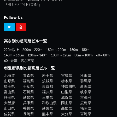
『BLUE STYLE COM』
Follow Us
高さ別の超高層ビル一覧
220m以上
200m～220m
180m～200m
160m～180m
140m～160m
120m～140m
100m～120m
80m～100m
60～80m
60m未満、高さ不明
都道府県別の超高層ビル一覧
北海道
青森県
岩手県
宮城県
秋田県
山形県
福島県
茨城県
栃木県
群馬県
埼玉県
千葉県
東京都
神奈川県
新潟県
富山県
石川県
福井県
山梨県
岐阜県
静岡県
愛知県
三重県
滋賀県
京都府
大阪府
兵庫県
和歌山県
岡山県
広島県
山口県
香川県
愛媛県
高知県
福岡県
佐賀県
長崎県
熊本県
大分県
宮崎県