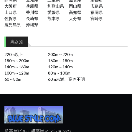
大阪府
兵庫県
和歌山県
岡山県
広島県
山口県
香川県
愛媛県
高知県
福岡県
佐賀県
長崎県
熊本県
大分県
宮崎県
鹿児島県
沖縄県
高さ別
220m以上
200m～220m
180m～200m
160m～180m
140m～160m
120m～140m
100m～120m
80m～100m
60～80m
60m未満、高さ不明
超高層ビル・超高層マンションの