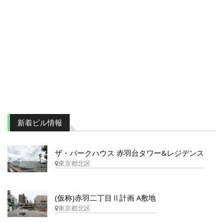
新着ビル情報
ザ・パークハウス 赤羽台タワー&レジデンス
東京都北区
(仮称)赤羽二丁目Ⅱ計画 A敷地
東京都北区