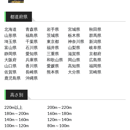
都道府県
北海道
青森県
岩手県
宮城県
秋田県
山形県
福島県
茨城県
栃木県
群馬県
埼玉県
千葉県
東京都
神奈川県
新潟県
富山県
石川県
福井県
山梨県
岐阜県
静岡県
愛知県
三重県
滋賀県
京都府
大阪府
兵庫県
和歌山県
岡山県
広島県
山口県
香川県
愛媛県
高知県
福岡県
佐賀県
長崎県
熊本県
大分県
宮崎県
鹿児島県
沖縄県
高さ別
220m以上
200m～220m
180m～200m
160m～180m
140m～160m
120m～140m
100m～120m
80m～100m