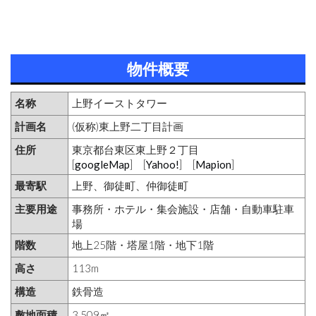
物件概要
名称
上野イーストタワー
計画名
(仮称)東上野二丁目計画
住所
東京都台東区東上野２丁目
[
googleMap
] [
Yahoo!
] [
Mapion
]
最寄駅
上野、御徒町、仲御徒町
主要用途
事務所・ホテル・集会施設・店舗・自動車駐車
場
階数
地上25階・塔屋1階・地下1階
高さ
113m
構造
鉄骨造
敷地面積
3,509㎡