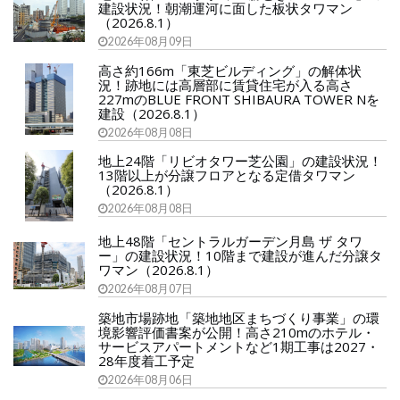
建設状況！朝潮運河に面した板状タワマン
（2026.8.1）
2026年08月09日
高さ約166m「東芝ビルディング」の解体状
況！跡地には高層部に賃貸住宅が入る高さ
227mのBLUE FRONT SHIBAURA TOWER Nを
建設（2026.8.1）
2026年08月08日
地上24階「リビオタワー芝公園」の建設状況！
13階以上が分譲フロアとなる定借タワマン
（2026.8.1）
2026年08月08日
地上48階「セントラルガーデン月島 ザ タワ
ー」の建設状況！10階まで建設が進んだ分譲タ
ワマン（2026.8.1）
2026年08月07日
築地市場跡地「築地地区まちづくり事業」の環
境影響評価書案が公開！高さ210mのホテル・
サービスアパートメントなど1期工事は2027・
28年度着工予定
2026年08月06日