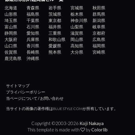
北海道
青森県
岩手県
宮城県
秋田県
山形県
福島県
茨城県
栃木県
群馬県
埼玉県
千葉県
東京都
神奈川県
新潟県
富山県
石川県
福井県
山梨県
岐阜県
静岡県
愛知県
三重県
滋賀県
京都府
大阪府
兵庫県
和歌山県
岡山県
広島県
山口県
香川県
愛媛県
高知県
福岡県
佐賀県
長崎県
熊本県
大分県
宮崎県
鹿児島県
沖縄県
サイトマップ
プライバシーポリシー
当ページについて / お問い合わせ
当サイトの画像の著作権はBLUE STYLE COMが所有しています。
Copyright ©2003-
2026
Koji Nakaya
This template is made with
by
Colorlib