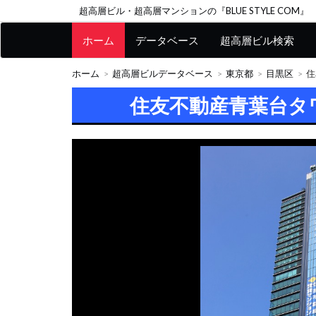
超高層ビル・超高層マンションの『BLUE STYLE COM』
ホーム
データベース
超高層ビル検索
ホーム
超高層ビルデータベース
東京都
目黒区
住
住友不動産青葉台タ