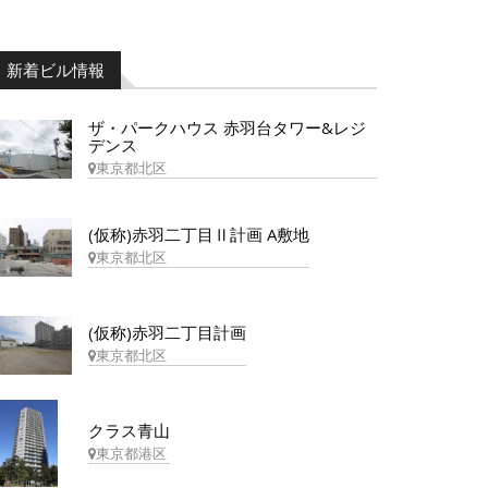
新着ビル情報
ザ・パークハウス 赤羽台タワー&レジ
デンス
東京都北区
(仮称)赤羽二丁目Ⅱ計画 A敷地
東京都北区
(仮称)赤羽二丁目計画
東京都北区
クラス青山
東京都港区