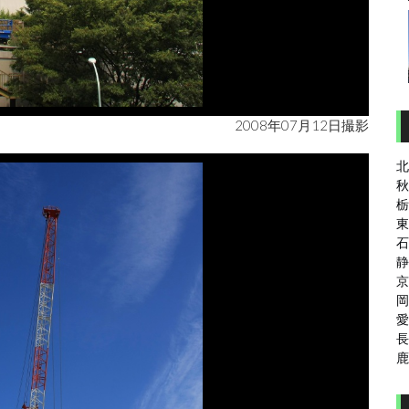
2008年07月12日撮影
北
秋
栃
東
石
静
京
岡
愛
長
鹿