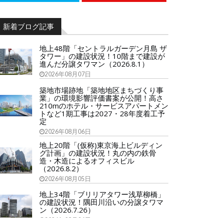
新着ブログ記事
地上48階「セントラルガーデン月島 ザ
タワー」の建設状況！10階まで建設が
進んだ分譲タワマン（2026.8.1）
2026年08月07日
築地市場跡地「築地地区まちづくり事
業」の環境影響評価書案が公開！高さ
210mのホテル・サービスアパートメン
トなど1期工事は2027・28年度着工予
定
2026年08月06日
地上20階「(仮称)東京海上ビルディン
グ計画」の建設状況！丸の内の鉄骨
造・木造によるオフィスビル
（2026.8.2）
2026年08月05日
地上34階「ブリリアタワー浅草柳橋」
の建設状況！隅田川沿いの分譲タワマ
ン（2026.7.26）