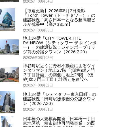
2026年08月04日
【毎週更新】2026年8月2日撮影
「Torch Tower（トーチタワー）」の
建設状況！高さ日本一となる超高層ビ
ルが成長中【高さ385m】
2026年08月03日
地上34階「CITY TOWER THE
RAINBOW（シティタワー ザ レインボ
ー）」の建設状況！レインボーブリッ
ジ前の分譲タワマン（2026.7.20）
2026年08月02日
神谷町駅近くに野村不動産によるツイ
ンタワマン！地上27階「(仮称)虎ノ門
３丁目計画」の南側に地上26階「(仮
称)虎ノ門三丁目Ⅱ計画」を建設へ
2026年08月02日
地上34階「シティタワー東京田町」の
建設状況！田町駅徒歩圏の分譲タワマ
ン（2026.7.20）
2026年08月01日
日本橋の大規模再開発「日本橋一丁目
東地区第一種市街地再開発事業」の既