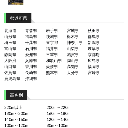
都道府県
北海道
青森県
岩手県
宮城県
秋田県
山形県
福島県
茨城県
栃木県
群馬県
埼玉県
千葉県
東京都
神奈川県
新潟県
富山県
石川県
福井県
山梨県
岐阜県
静岡県
愛知県
三重県
滋賀県
京都府
大阪府
兵庫県
和歌山県
岡山県
広島県
山口県
香川県
愛媛県
高知県
福岡県
佐賀県
長崎県
熊本県
大分県
宮崎県
鹿児島県
沖縄県
高さ別
220m以上
200m～220m
180m～200m
160m～180m
140m～160m
120m～140m
100m～120m
80m～100m