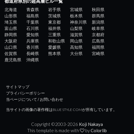
都道府県別の超高層ビル一覧
北海道
青森県
岩手県
宮城県
秋田県
山形県
福島県
茨城県
栃木県
群馬県
埼玉県
千葉県
東京都
神奈川県
新潟県
富山県
石川県
福井県
山梨県
岐阜県
静岡県
愛知県
三重県
滋賀県
京都府
大阪府
兵庫県
和歌山県
岡山県
広島県
山口県
香川県
愛媛県
高知県
福岡県
佐賀県
長崎県
熊本県
大分県
宮崎県
鹿児島県
沖縄県
サイトマップ
プライバシーポリシー
当ページについて / お問い合わせ
当サイトの画像の著作権はBLUE STYLE COMが所有しています。
Copyright ©2003-
2026
Koji Nakaya
This template is made with
by
Colorlib