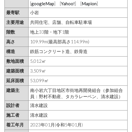
[
googleMap
] [
Yahoo!
] [
Mapion
]
最寄駅
小岩
主要用途
共同住宅、店舗、自転車駐車場
階数
地上33階・地下1階
高さ
109.99m(最高部高さ114.99m)
構造
鉄筋コンクリート造、鉄骨造
敷地面積
5,012㎡
建築面積
3,509㎡
延床面積
53,099㎡
建築主
南小岩六丁目地区市街地再開発組合（参加組合
員：野村不動産、タカラレーベン、清水建設）
設計者
清水建設
施工者
清水建設
着工年月
2023年01月(令和5年01月)