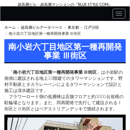
超高層ビル・超高層マンションの『BLUE STYLE COM』
ホーム
超高層ビルデータベース
東京都
江戸川区
南小岩六丁目地区第一種再開発事業 Ⅲ街区
南小岩六丁目地区第一種再開発
事業 Ⅲ街区
「
南小岩六丁目地区第一種再開発事業 Ⅲ街区
」は小岩駅の
南側に建設される地上33階建てのタワーマンションです。野
村不動産とタカラレーベンによるタワーマンションで設計と
施工は清水建設です。
フラワーロード側の低層棟は店舗フロアと約3000台規模の
駐輪場となります。また、同再開発で先行して建設されるⅠ
街区とⅡ街区とはペデストリアンデッキで接続されます。