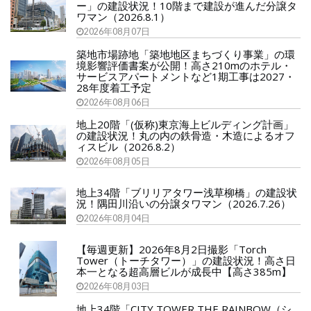
ー」の建設状況！10階まで建設が進んだ分譲タ
ワマン（2026.8.1）
2026年08月07日
築地市場跡地「築地地区まちづくり事業」の環
境影響評価書案が公開！高さ210mのホテル・
サービスアパートメントなど1期工事は2027・
28年度着工予定
2026年08月06日
地上20階「(仮称)東京海上ビルディング計画」
の建設状況！丸の内の鉄骨造・木造によるオフ
ィスビル（2026.8.2）
2026年08月05日
地上34階「ブリリアタワー浅草柳橋」の建設状
況！隅田川沿いの分譲タワマン（2026.7.26）
2026年08月04日
【毎週更新】2026年8月2日撮影「Torch
Tower（トーチタワー）」の建設状況！高さ日
本一となる超高層ビルが成長中【高さ385m】
2026年08月03日
地上34階「CITY TOWER THE RAINBOW（シ