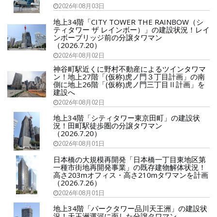
2026年08月03日
地上34階「CITY TOWER THE RAINBOW（シ
ティタワー ザ レインボー）」の建設状況！レイ
ンボーブリッジ前の分譲タワマン
（2026.7.20）
2026年08月02日
神谷町駅近くに野村不動産によるツインタワマ
ン！地上27階「(仮称)虎ノ門３丁目計画」の南
側に地上26階「(仮称)虎ノ門三丁目Ⅱ計画」を
建設へ
2026年08月02日
地上34階「シティタワー東京田町」の建設状
況！田町駅徒歩圏の分譲タワマン
（2026.7.20）
2026年08月01日
日本橋の大規模再開発「日本橋一丁目東地区第
一種市街地再開発事業」の既存建物解体状況！
高さ203mオフィス・高さ210mタワマンを計画
（2026.7.26）
2026年08月01日
地上34階「パークタワー品川天王洲」の建設状
況！天王洲運河に面した分譲タワマン