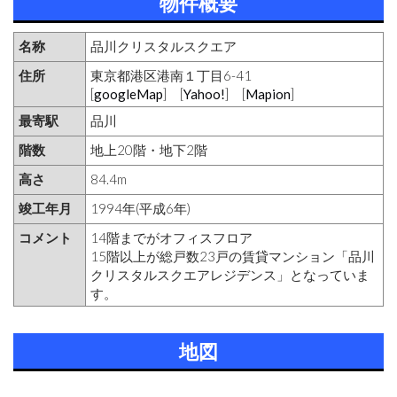
物件概要
名称
品川クリスタルスクエア
住所
東京都港区港南１丁目6-41
[
googleMap
] [
Yahoo!
] [
Mapion
]
最寄駅
品川
階数
地上20階・地下2階
高さ
84.4m
竣工年月
1994年(平成6年)
コメント
14階までがオフィスフロア
15階以上が総戸数23戸の賃貸マンション「品川
クリスタルスクエアレジデンス」となっていま
す。
地図