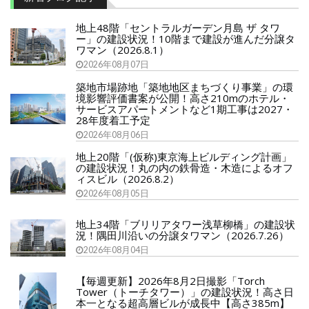
地上48階「セントラルガーデン月島 ザ タワ
ー」の建設状況！10階まで建設が進んだ分譲タ
ワマン（2026.8.1）
2026年08月07日
築地市場跡地「築地地区まちづくり事業」の環
境影響評価書案が公開！高さ210mのホテル・
サービスアパートメントなど1期工事は2027・
28年度着工予定
2026年08月06日
地上20階「(仮称)東京海上ビルディング計画」
の建設状況！丸の内の鉄骨造・木造によるオフ
ィスビル（2026.8.2）
2026年08月05日
地上34階「ブリリアタワー浅草柳橋」の建設状
況！隅田川沿いの分譲タワマン（2026.7.26）
2026年08月04日
【毎週更新】2026年8月2日撮影「Torch
Tower（トーチタワー）」の建設状況！高さ日
本一となる超高層ビルが成長中【高さ385m】