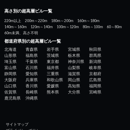
高さ別の超高層ビル一覧
220m以上
200m～220m
180m～200m
160m～180m
140m～160m
120m～140m
100m～120m
80m～100m
60～80m
60m未満、高さ不明
都道府県別の超高層ビル一覧
北海道
青森県
岩手県
宮城県
秋田県
山形県
福島県
茨城県
栃木県
群馬県
埼玉県
千葉県
東京都
神奈川県
新潟県
富山県
石川県
福井県
山梨県
岐阜県
静岡県
愛知県
三重県
滋賀県
京都府
大阪府
兵庫県
和歌山県
岡山県
広島県
山口県
香川県
愛媛県
高知県
福岡県
佐賀県
長崎県
熊本県
大分県
宮崎県
鹿児島県
沖縄県
サイトマップ