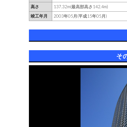
高さ
137.32m(最高部高さ142.4m)
竣工年月
2003年05月(平成15年05月)
そ