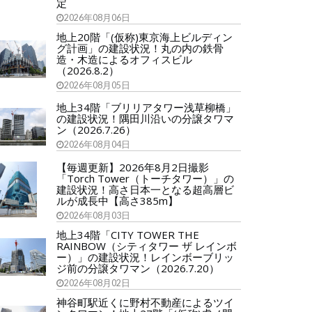
定
2026年08月06日
地上20階「(仮称)東京海上ビルディン
グ計画」の建設状況！丸の内の鉄骨
造・木造によるオフィスビル
（2026.8.2）
2026年08月05日
地上34階「ブリリアタワー浅草柳橋」
の建設状況！隅田川沿いの分譲タワマ
ン（2026.7.26）
2026年08月04日
【毎週更新】2026年8月2日撮影
「Torch Tower（トーチタワー）」の
建設状況！高さ日本一となる超高層ビ
ルが成長中【高さ385m】
2026年08月03日
地上34階「CITY TOWER THE
RAINBOW（シティタワー ザ レインボ
ー）」の建設状況！レインボーブリッ
ジ前の分譲タワマン（2026.7.20）
2026年08月02日
神谷町駅近くに野村不動産によるツイ