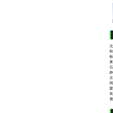
北
秋
栃
東
石
静
京
岡
愛
長
鹿