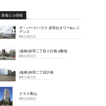
新着ビル情報
ザ・パークハウス 赤羽台タワー&レジ
デンス
東京都北区
(仮称)赤羽二丁目Ⅱ計画 A敷地
東京都北区
(仮称)赤羽二丁目計画
東京都北区
クラス青山
東京都港区