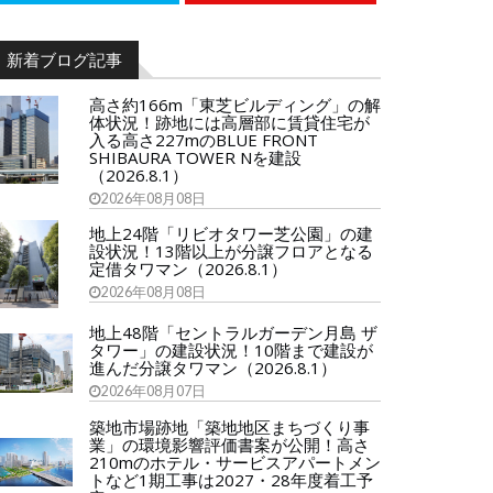
新着ブログ記事
高さ約166m「東芝ビルディング」の解
体状況！跡地には高層部に賃貸住宅が
入る高さ227mのBLUE FRONT
SHIBAURA TOWER Nを建設
（2026.8.1）
2026年08月08日
地上24階「リビオタワー芝公園」の建
設状況！13階以上が分譲フロアとなる
定借タワマン（2026.8.1）
2026年08月08日
地上48階「セントラルガーデン月島 ザ
タワー」の建設状況！10階まで建設が
進んだ分譲タワマン（2026.8.1）
2026年08月07日
築地市場跡地「築地地区まちづくり事
業」の環境影響評価書案が公開！高さ
210mのホテル・サービスアパートメン
トなど1期工事は2027・28年度着工予