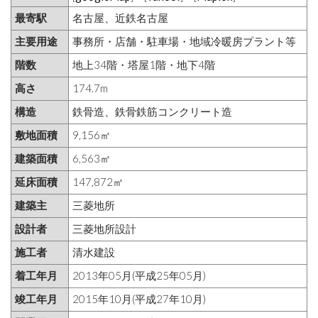
最寄駅
名古屋、近鉄名古屋
主要用途
事務所・店舗・駐車場・地域冷暖房プラント等
階数
地上34階・塔屋1階・地下4階
高さ
174.7m
構造
鉄骨造、鉄骨鉄筋コンクリート造
敷地面積
9,156㎡
建築面積
6,563㎡
延床面積
147,872㎡
建築主
三菱地所
設計者
三菱地所設計
施工者
清水建設
着工年月
2013年05月(平成25年05月)
竣工年月
2015年10月(平成27年10月)