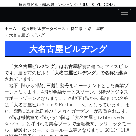
超高層ビル・超高層マンションの『BLUE STYLE COM』
ホーム
超高層ビルデータベース
愛知県
名古屋市
大名古屋ビルヂング
大名古屋ビルヂング
「
大名古屋ビルヂング
」は名古屋駅前に建つオフィスビル
です。建替前のビルも「
大名古屋ビルヂング
」で名称は継承
されています。
地下1階から3階は三越伊勢丹をキーテナントとした商業ゾ
ーンとなります。4階が金融サービスゾーン、5階がビジネス
サポートゾーンとなります。この地下1階から5階までの名称
は「大名古屋ビル Shops & Restaurants」となっています。ま
た、5階には屋上庭園の「スカイガーデン」が設置されます。
6階は機械室で7階から16階は「大名古屋ビル Lifestyle &
Services」と呼ばれる集客ゾーンで金融機関、クリニックモー
ル、健診センター、ショールーム等となります。2015年11月