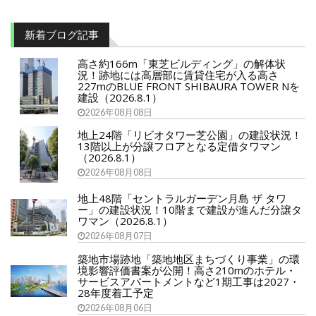
新着ブログ記事
高さ約166m「東芝ビルディング」の解体状
況！跡地には高層部に賃貸住宅が入る高さ
227mのBLUE FRONT SHIBAURA TOWER Nを
建設（2026.8.1）
2026年08月08日
地上24階「リビオタワー芝公園」の建設状況！
13階以上が分譲フロアとなる定借タワマン
（2026.8.1）
2026年08月08日
地上48階「セントラルガーデン月島 ザ タワ
ー」の建設状況！10階まで建設が進んだ分譲タ
ワマン（2026.8.1）
2026年08月07日
築地市場跡地「築地地区まちづくり事業」の環
境影響評価書案が公開！高さ210mのホテル・
サービスアパートメントなど1期工事は2027・
28年度着工予定
2026年08月06日