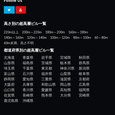
Follow Us
高さ別の超高層ビル一覧
220m以上
200m～220m
180m～200m
160m～180m
140m～160m
120m～140m
100m～120m
80m～100m
60～80m
60m未満、高さ不明
都道府県別の超高層ビル一覧
北海道
青森県
岩手県
宮城県
秋田県
山形県
福島県
茨城県
栃木県
群馬県
埼玉県
千葉県
東京都
神奈川県
新潟県
富山県
石川県
福井県
山梨県
岐阜県
静岡県
愛知県
三重県
滋賀県
京都府
大阪府
兵庫県
和歌山県
岡山県
広島県
山口県
香川県
愛媛県
高知県
福岡県
佐賀県
長崎県
熊本県
大分県
宮崎県
鹿児島県
沖縄県