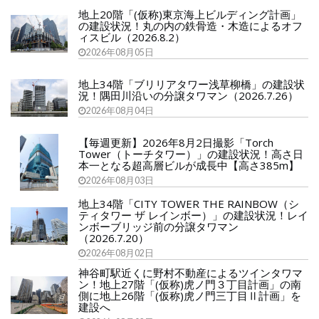
地上20階「(仮称)東京海上ビルディング計画」
の建設状況！丸の内の鉄骨造・木造によるオフ
ィスビル（2026.8.2）
2026年08月05日
地上34階「ブリリアタワー浅草柳橋」の建設状
況！隅田川沿いの分譲タワマン（2026.7.26）
2026年08月04日
【毎週更新】2026年8月2日撮影「Torch
Tower（トーチタワー）」の建設状況！高さ日
本一となる超高層ビルが成長中【高さ385m】
2026年08月03日
地上34階「CITY TOWER THE RAINBOW（シ
ティタワー ザ レインボー）」の建設状況！レイ
ンボーブリッジ前の分譲タワマン
（2026.7.20）
2026年08月02日
神谷町駅近くに野村不動産によるツインタワマ
ン！地上27階「(仮称)虎ノ門３丁目計画」の南
側に地上26階「(仮称)虎ノ門三丁目Ⅱ計画」を
建設へ