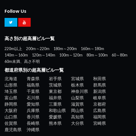
Follow Us
高さ別の超高層ビル一覧
220m以上
200m～220m
180m～200m
160m～180m
140m～160m
120m～140m
100m～120m
80m～100m
60～80m
60m未満、高さ不明
都道府県別の超高層ビル一覧
北海道
青森県
岩手県
宮城県
秋田県
山形県
福島県
茨城県
栃木県
群馬県
埼玉県
千葉県
東京都
神奈川県
新潟県
富山県
石川県
福井県
山梨県
岐阜県
静岡県
愛知県
三重県
滋賀県
京都府
大阪府
兵庫県
和歌山県
岡山県
広島県
山口県
香川県
愛媛県
高知県
福岡県
佐賀県
長崎県
熊本県
大分県
宮崎県
鹿児島県
沖縄県