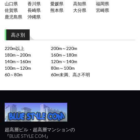
山口県
香川県
愛媛県
高知県
福岡県
佐賀県
長崎県
熊本県
大分県
宮崎県
鹿児島県
沖縄県
高さ別
220m以上
200m～220m
180m～200m
160m～180m
140m～160m
120m～140m
100m～120m
80m～100m
60～80m
60m未満、高さ不明
超高層ビル・超高層マンションの
『BLUE STYLE COM』