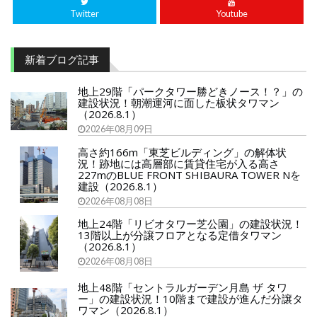
Twitter
Youtube
新着ブログ記事
地上29階「パークタワー勝どきノース！？」の
建設状況！朝潮運河に面した板状タワマン
（2026.8.1）
2026年08月09日
高さ約166m「東芝ビルディング」の解体状
況！跡地には高層部に賃貸住宅が入る高さ
227mのBLUE FRONT SHIBAURA TOWER Nを
建設（2026.8.1）
2026年08月08日
地上24階「リビオタワー芝公園」の建設状況！
13階以上が分譲フロアとなる定借タワマン
（2026.8.1）
2026年08月08日
地上48階「セントラルガーデン月島 ザ タワ
ー」の建設状況！10階まで建設が進んだ分譲タ
ワマン（2026.8.1）