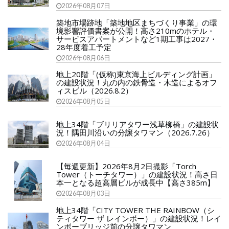
2026年08月07日
築地市場跡地「築地地区まちづくり事業」の環
境影響評価書案が公開！高さ210mのホテル・
サービスアパートメントなど1期工事は2027・
28年度着工予定
2026年08月06日
地上20階「(仮称)東京海上ビルディング計画」
の建設状況！丸の内の鉄骨造・木造によるオフ
ィスビル（2026.8.2）
2026年08月05日
地上34階「ブリリアタワー浅草柳橋」の建設状
況！隅田川沿いの分譲タワマン（2026.7.26）
2026年08月04日
【毎週更新】2026年8月2日撮影「Torch
Tower（トーチタワー）」の建設状況！高さ日
本一となる超高層ビルが成長中【高さ385m】
2026年08月03日
地上34階「CITY TOWER THE RAINBOW（シ
ティタワー ザ レインボー）」の建設状況！レイ
ンボーブリッジ前の分譲タワマン