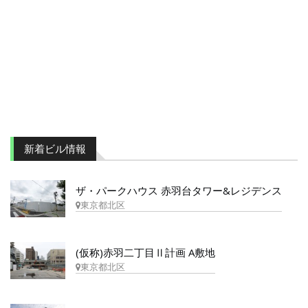
新着ビル情報
ザ・パークハウス 赤羽台タワー&レジデンス
東京都北区
(仮称)赤羽二丁目Ⅱ計画 A敷地
東京都北区