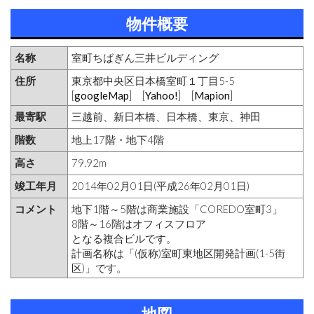
物件概要
名称
室町ちばぎん三井ビルディング
住所
東京都中央区日本橋室町１丁目5-5
[
googleMap
] [
Yahoo!
] [
Mapion
]
最寄駅
三越前、新日本橋、日本橋、東京、神田
階数
地上17階・地下4階
高さ
79.92m
竣工年月
2014年02月01日(平成26年02月01日)
コメント
地下1階～5階は商業施設「COREDO室町3」
8階～16階はオフィスフロア
となる複合ビルです。
計画名称は「(仮称)室町東地区開発計画(1-5街
区)」です。
地図