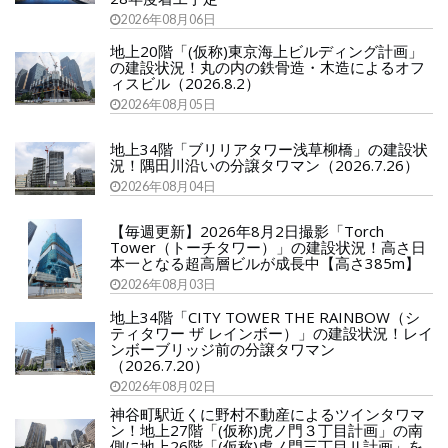
2026年08月06日
地上20階「(仮称)東京海上ビルディング計画」
の建設状況！丸の内の鉄骨造・木造によるオフ
ィスビル（2026.8.2）
2026年08月05日
地上34階「ブリリアタワー浅草柳橋」の建設状
況！隅田川沿いの分譲タワマン（2026.7.26）
2026年08月04日
【毎週更新】2026年8月2日撮影「Torch
Tower（トーチタワー）」の建設状況！高さ日
本一となる超高層ビルが成長中【高さ385m】
2026年08月03日
地上34階「CITY TOWER THE RAINBOW（シ
ティタワー ザ レインボー）」の建設状況！レイ
ンボーブリッジ前の分譲タワマン
（2026.7.20）
2026年08月02日
神谷町駅近くに野村不動産によるツインタワマ
ン！地上27階「(仮称)虎ノ門３丁目計画」の南
側に地上26階「(仮称)虎ノ門三丁目Ⅱ計画」を