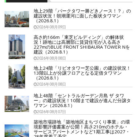
地上29階「パークタワー勝どきノース！？」の
建設状況！朝潮運河に面した板状タワマン
（2026.8.1）
2026年08月09日
高さ約166m「東芝ビルディング」の解体状
況！跡地には高層部に賃貸住宅が入る高さ
227mのBLUE FRONT SHIBAURA TOWER Nを
建設（2026.8.1）
2026年08月08日
地上24階「リビオタワー芝公園」の建設状況！
13階以上が分譲フロアとなる定借タワマン
（2026.8.1）
2026年08月08日
地上48階「セントラルガーデン月島 ザ タワ
ー」の建設状況！10階まで建設が進んだ分譲タ
ワマン（2026.8.1）
2026年08月07日
築地市場跡地「築地地区まちづくり事業」の環
境影響評価書案が公開！高さ210mのホテル・
サービスアパートメントなど1期工事は2027・
28年度着工予定