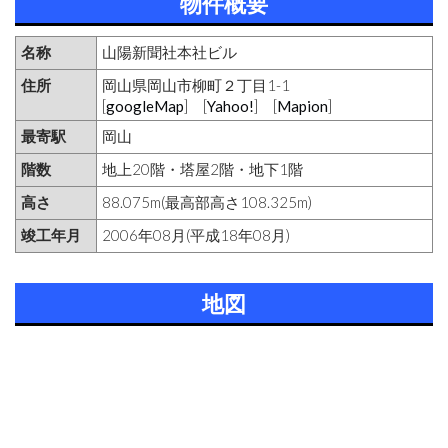
物件概要
名称
山陽新聞社本社ビル
住所
岡山県岡山市柳町２丁目1-1
[
googleMap
] [
Yahoo!
] [
Mapion
]
最寄駅
岡山
階数
地上20階・塔屋2階・地下1階
高さ
88.075m(最高部高さ108.325m)
竣工年月
2006年08月(平成18年08月)
地図