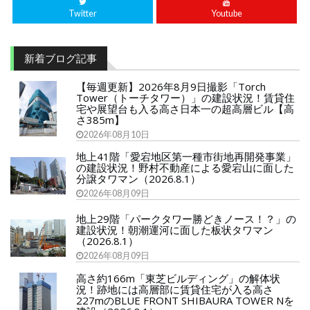
Twitter
Youtube
新着ブログ記事
【毎週更新】2026年8月9日撮影「Torch
Tower（トーチタワー）」の建設状況！賃貸住
宅や展望台も入る高さ日本一の超高層ビル【高
さ385m】
2026年08月10日
地上41階「愛宕地区第一種市街地再開発事業」
の建設状況！野村不動産による愛宕山に面した
分譲タワマン（2026.8.1）
2026年08月09日
地上29階「パークタワー勝どきノース！？」の
建設状況！朝潮運河に面した板状タワマン
（2026.8.1）
2026年08月09日
高さ約166m「東芝ビルディング」の解体状
況！跡地には高層部に賃貸住宅が入る高さ
227mのBLUE FRONT SHIBAURA TOWER Nを