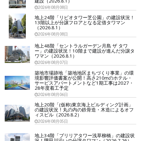
建設（2026.8.1）
2026年08月08日
地上24階「リビオタワー芝公園」の建設状況！
13階以上が分譲フロアとなる定借タワマン
（2026.8.1）
2026年08月08日
地上48階「セントラルガーデン月島 ザ タワ
ー」の建設状況！10階まで建設が進んだ分譲タ
ワマン（2026.8.1）
2026年08月07日
築地市場跡地「築地地区まちづくり事業」の環
境影響評価書案が公開！高さ210mのホテル・
サービスアパートメントなど1期工事は2027・
28年度着工予定
2026年08月06日
地上20階「(仮称)東京海上ビルディング計画」
の建設状況！丸の内の鉄骨造・木造によるオフ
ィスビル（2026.8.2）
2026年08月05日
地上34階「ブリリアタワー浅草柳橋」の建設状
況！隅田川沿いの分譲タワマン（2026.7.26）