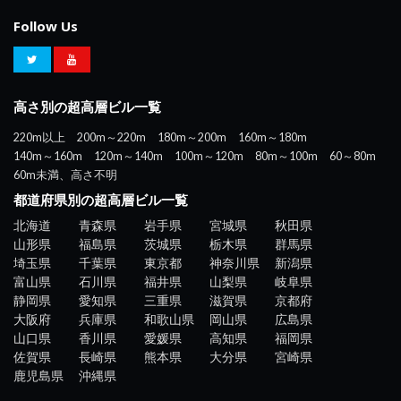
Follow Us
高さ別の超高層ビル一覧
220m以上
200m～220m
180m～200m
160m～180m
140m～160m
120m～140m
100m～120m
80m～100m
60～80m
60m未満、高さ不明
都道府県別の超高層ビル一覧
北海道
青森県
岩手県
宮城県
秋田県
山形県
福島県
茨城県
栃木県
群馬県
埼玉県
千葉県
東京都
神奈川県
新潟県
富山県
石川県
福井県
山梨県
岐阜県
静岡県
愛知県
三重県
滋賀県
京都府
大阪府
兵庫県
和歌山県
岡山県
広島県
山口県
香川県
愛媛県
高知県
福岡県
佐賀県
長崎県
熊本県
大分県
宮崎県
鹿児島県
沖縄県