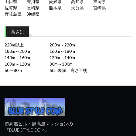
山口県
香川県
愛媛県
高知県
福岡県
佐賀県
長崎県
熊本県
大分県
宮崎県
鹿児島県
沖縄県
高さ別
220m以上
200m～220m
180m～200m
160m～180m
140m～160m
120m～140m
100m～120m
80m～100m
60～80m
60m未満、高さ不明
超高層ビル・超高層マンションの
『BLUE STYLE COM』