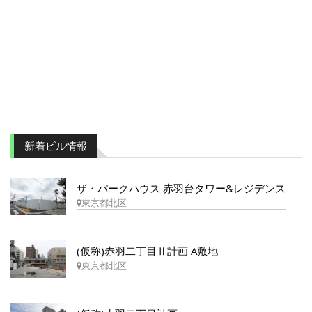
新着ビル情報
ザ・パークハウス 赤羽台タワー&レジデンス
東京都北区
(仮称)赤羽二丁目Ⅱ計画 A敷地
東京都北区