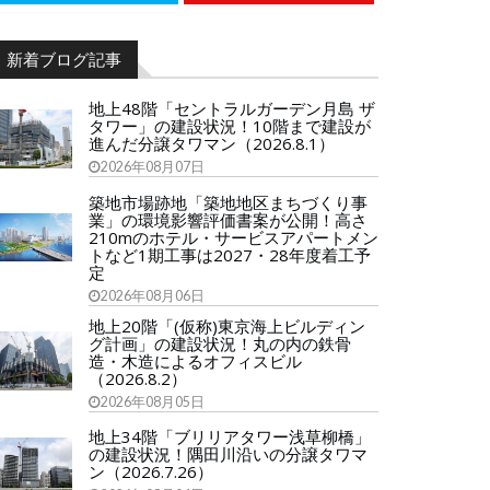
新着ブログ記事
地上48階「セントラルガーデン月島 ザ
タワー」の建設状況！10階まで建設が
進んだ分譲タワマン（2026.8.1）
2026年08月07日
築地市場跡地「築地地区まちづくり事
業」の環境影響評価書案が公開！高さ
210mのホテル・サービスアパートメン
トなど1期工事は2027・28年度着工予
定
2026年08月06日
地上20階「(仮称)東京海上ビルディン
グ計画」の建設状況！丸の内の鉄骨
造・木造によるオフィスビル
（2026.8.2）
2026年08月05日
地上34階「ブリリアタワー浅草柳橋」
の建設状況！隅田川沿いの分譲タワマ
ン（2026.7.26）