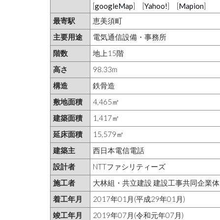
[
googleMap
] [
Yahoo!
] [
Mapion
]
最寄駅
恵美須町
主要用途
電気通信設備・事務所
階数
地上15階
高さ
98.33m
構造
鉄骨造
敷地面積
4,465㎡
建築面積
1,417㎡
延床面積
15,579㎡
建築主
西日本電信電話
設計者
NTTファシリティーズ
施工者
大林組・共立建設 建設工事共同企業体
着工年月
2017年01月(平成29年01月)
竣工年月
2019年07月(令和元年07月)