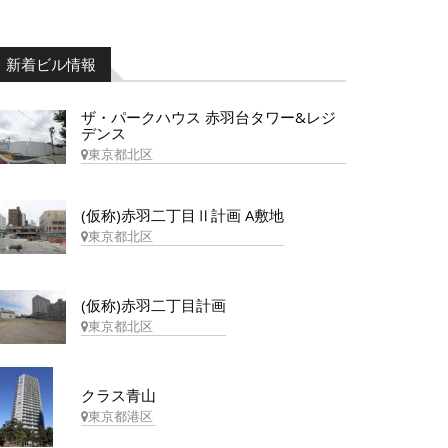
新着ビル情報
ザ・パークハウス 赤羽台タワー&レジ
デンス
東京都北区
(仮称)赤羽二丁目Ⅱ計画 A敷地
東京都北区
(仮称)赤羽二丁目計画
東京都北区
クラス青山
東京都港区