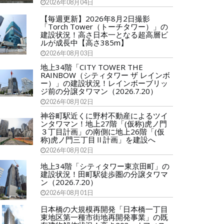
2026年08月04日
【毎週更新】2026年8月2日撮影
「Torch Tower（トーチタワー）」の
建設状況！高さ日本一となる超高層ビ
ルが成長中【高さ385m】
2026年08月03日
地上34階「CITY TOWER THE
RAINBOW（シティタワー ザ レインボ
ー）」の建設状況！レインボーブリッ
ジ前の分譲タワマン（2026.7.20）
2026年08月02日
神谷町駅近くに野村不動産によるツイ
ンタワマン！地上27階「(仮称)虎ノ門
３丁目計画」の南側に地上26階「(仮
称)虎ノ門三丁目Ⅱ計画」を建設へ
2026年08月02日
地上34階「シティタワー東京田町」の
建設状況！田町駅徒歩圏の分譲タワマ
ン（2026.7.20）
2026年08月01日
日本橋の大規模再開発「日本橋一丁目
東地区第一種市街地再開発事業」の既