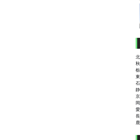
北
秋
栃
東
石
静
京
岡
愛
長
鹿