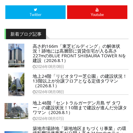
Twitter
Youtube
新着ブログ記事
高さ約166m「東芝ビルディング」の解体状
況！跡地には高層部に賃貸住宅が入る高さ
227mのBLUE FRONT SHIBAURA TOWER Nを
建設（2026.8.1）
2026年08月08日
地上24階「リビオタワー芝公園」の建設状況！
13階以上が分譲フロアとなる定借タワマン
（2026.8.1）
2026年08月08日
地上48階「セントラルガーデン月島 ザ タワ
ー」の建設状況！10階まで建設が進んだ分譲タ
ワマン（2026.8.1）
2026年08月07日
築地市場跡地「築地地区まちづくり事業」の環