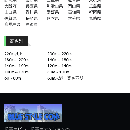
大阪府
兵庫県
和歌山県
岡山県
広島県
山口県
香川県
愛媛県
高知県
福岡県
佐賀県
長崎県
熊本県
大分県
宮崎県
鹿児島県
沖縄県
高さ別
220m以上
200m～220m
180m～200m
160m～180m
140m～160m
120m～140m
100m～120m
80m～100m
60～80m
60m未満、高さ不明
超高層ビル・超高層マンションの