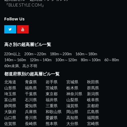
『BLUE STYLE COM』
Follow Us
高さ別の超高層ビル一覧
220m以上
200m～220m
180m～200m
160m～180m
140m～160m
120m～140m
100m～120m
80m～100m
60～80m
60m未満、高さ不明
都道府県別の超高層ビル一覧
北海道
青森県
岩手県
宮城県
秋田県
山形県
福島県
茨城県
栃木県
群馬県
埼玉県
千葉県
東京都
神奈川県
新潟県
富山県
石川県
福井県
山梨県
岐阜県
静岡県
愛知県
三重県
滋賀県
京都府
大阪府
兵庫県
和歌山県
岡山県
広島県
山口県
香川県
愛媛県
高知県
福岡県
佐賀県
長崎県
熊本県
大分県
宮崎県