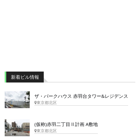
新着ビル情報
ザ・パークハウス 赤羽台タワー&レジデンス
東京都北区
(仮称)赤羽二丁目Ⅱ計画 A敷地
東京都北区