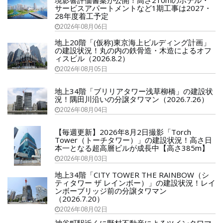
境影響評価書案が公開！高さ210mのホテル・
サービスアパートメントなど1期工事は2027・
28年度着工予定
2026年08月06日
地上20階「(仮称)東京海上ビルディング計画」
の建設状況！丸の内の鉄骨造・木造によるオフ
ィスビル（2026.8.2）
2026年08月05日
地上34階「ブリリアタワー浅草柳橋」の建設状
況！隅田川沿いの分譲タワマン（2026.7.26）
2026年08月04日
【毎週更新】2026年8月2日撮影「Torch
Tower（トーチタワー）」の建設状況！高さ日
本一となる超高層ビルが成長中【高さ385m】
2026年08月03日
地上34階「CITY TOWER THE RAINBOW（シ
ティタワー ザ レインボー）」の建設状況！レイ
ンボーブリッジ前の分譲タワマン
（2026.7.20）
2026年08月02日