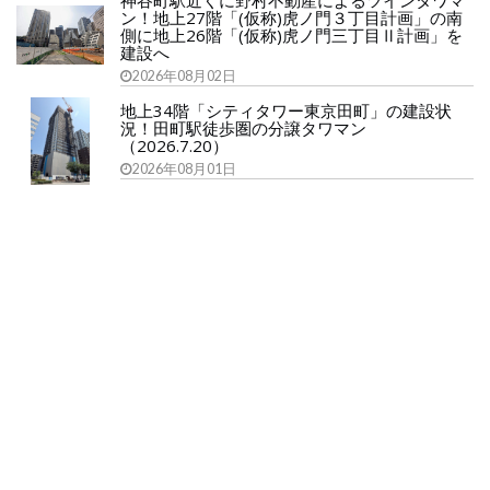
神谷町駅近くに野村不動産によるツインタワマ
ン！地上27階「(仮称)虎ノ門３丁目計画」の南
側に地上26階「(仮称)虎ノ門三丁目Ⅱ計画」を
建設へ
2026年08月02日
地上34階「シティタワー東京田町」の建設状
況！田町駅徒歩圏の分譲タワマン
（2026.7.20）
2026年08月01日