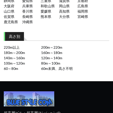
静岡県
愛知県
三重県
滋賀県
京都府
大阪府
兵庫県
和歌山県
岡山県
広島県
山口県
香川県
愛媛県
高知県
福岡県
佐賀県
長崎県
熊本県
大分県
宮崎県
鹿児島県
沖縄県
高さ別
220m以上
200m～220m
180m～200m
160m～180m
140m～160m
120m～140m
100m～120m
80m～100m
60～80m
60m未満、高さ不明
超高層ビル・超高層マンションの