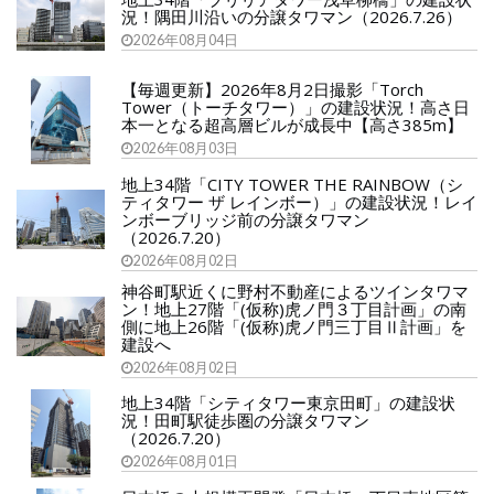
況！隅田川沿いの分譲タワマン（2026.7.26）
2026年08月04日
【毎週更新】2026年8月2日撮影「Torch
Tower（トーチタワー）」の建設状況！高さ日
本一となる超高層ビルが成長中【高さ385m】
2026年08月03日
地上34階「CITY TOWER THE RAINBOW（シ
ティタワー ザ レインボー）」の建設状況！レイ
ンボーブリッジ前の分譲タワマン
（2026.7.20）
2026年08月02日
神谷町駅近くに野村不動産によるツインタワマ
ン！地上27階「(仮称)虎ノ門３丁目計画」の南
側に地上26階「(仮称)虎ノ門三丁目Ⅱ計画」を
建設へ
2026年08月02日
地上34階「シティタワー東京田町」の建設状
況！田町駅徒歩圏の分譲タワマン
（2026.7.20）
2026年08月01日