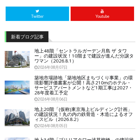
Twitter
Youtube
新着ブログ記事
地上48階「セントラルガーデン月島 ザ タワ
ー」の建設状況！10階まで建設が進んだ分譲タ
ワマン（2026.8.1）
2026年08月07日
築地市場跡地「築地地区まちづくり事業」の環
境影響評価書案が公開！高さ210mのホテル・
サービスアパートメントなど1期工事は2027・
28年度着工予定
2026年08月06日
地上20階「(仮称)東京海上ビルディング計画」
の建設状況！丸の内の鉄骨造・木造によるオフ
ィスビル（2026.8.2）
2026年08月05日
地上34階「ブリリアタワー浅草柳橋」の建設状