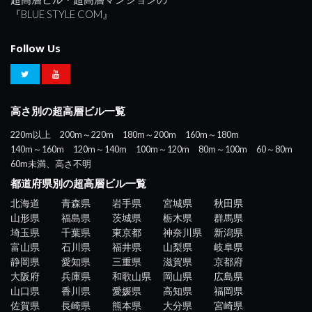
『BLUE STYLE COM』
Follow Us
高さ別の超高層ビル一覧
220m以上
200m～220m
180m～200m
160m～180m
140m～160m
120m～140m
100m～120m
80m～100m
60～80m
60m未満、高さ不明
都道府県別の超高層ビル一覧
北海道
青森県
岩手県
宮城県
秋田県
山形県
福島県
茨城県
栃木県
群馬県
埼玉県
千葉県
東京都
神奈川県
新潟県
富山県
石川県
福井県
山梨県
岐阜県
静岡県
愛知県
三重県
滋賀県
京都府
大阪府
兵庫県
和歌山県
岡山県
広島県
山口県
香川県
愛媛県
高知県
福岡県
佐賀県
長崎県
熊本県
大分県
宮崎県