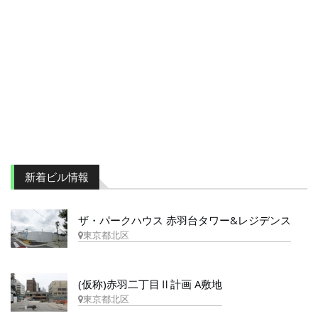
新着ビル情報
ザ・パークハウス 赤羽台タワー&レジデンス
東京都北区
(仮称)赤羽二丁目Ⅱ計画 A敷地
東京都北区