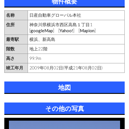
物件概要
名称
日産自動車グローバル本社
住所
神奈川県横浜市西区高島１丁目1
[
googleMap
] [
Yahoo!
] [
Mapion
]
最寄駅
横浜、新高島
階数
地上22階
高さ
99.9m
竣工年月
2009年08月02日(平成21年08月02日)
地図
その他の写真